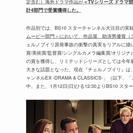
定含む）海外ドラマ作品が
＜TVシリーズ ドラ
計4部門で受賞獲得した。
作品別では、BS10 スターチャンネル大注目の実
ムービー部門＞において
、
作品
賞
、助演男
優賞（
ェルノブイリ原発事故の衝撃の真実をリアルに描いて
賞/美術賞/監督賞/シングルカメラ編集賞/オリジナ
の賞を獲得し、リミテッドシリーズとしては今年最
大きな話題となった。現在『チェルノブイリ』は、Ama
ャンネルEX -DRAMA & CLASSICS-」（
中。また、1月12日(日)ひる12:30よりBS10