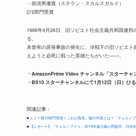
・助演男優賞（ステラン・スカルスガルド）
計2部門受賞
1986年4月26日、旧ソビエト社会主義共和国
る。
未曾有の原発事故の発生に、冷戦下の旧ソビエト
えようと必死に戦った英雄たちがいた――。
・AmazonPrime Video チャンネル「スターチ
・BS10 スターチャンネルにて1月12日（日）ひる
関連記事：
■
エミー賞10部門受賞！これが真実。嘘の代償とは？「チェルノブイリ 
■
【レポート】『チェルノブイリ』2019年最大級の問題作、日本