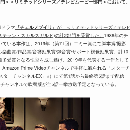
マ部門＞＜リミテッドシリーズ／テレビムービー部門＞において
録ドラマ
『
チェルノブイリ
』
が、＜
リミテッドシリーズ／テレ
ステラン・スカルスガルド
)
の計
2
部門を受賞した。
1986年のチ
いる本作は、2019年（第71回）エミー賞にて脚本賞/撮影
ル楽曲賞/作品賞/音響効果賞/録音賞/サポート視覚効果賞、計10
多受賞となる快挙を成し遂げ、2019年を代表する一作として
zon Prime Videoチャンネルで手軽に観られる「スターチ
以下、「スターチャンネルEX」※）にて第1話から最終第5話まで配信
 スターチャンネルで吹替版が全5話一挙放送予定となっている。