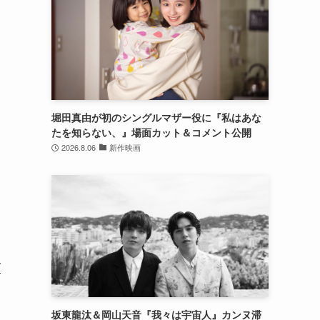
堀田真由が初のシングルマザー役に『私はあな
たを知らない、』場面カット＆コメント公開
2026.8.06
新作映画
ブ
じ
く
坂東龍汰＆岡山天音『我々は宇宙人』カンヌ滞