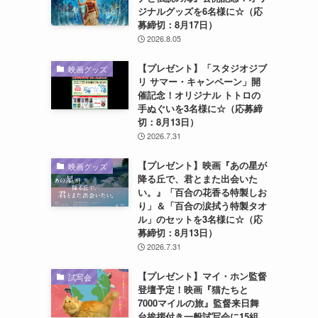
ジナルグッズを6名様に☆（応
募締切：8月17日）
2026.8.05
【プレゼント】「スタジオジブ
映画グッズ
リ サマー・キャンペーン」開
催記念！オリジナル トトロの
手ぬぐいを3名様に☆（応募締
切：8月13日）
2026.7.31
【プレゼント】映画『あの星が
映画グッズ
降る丘で、君とまた出会いた
い。』「百合の花香る特製しお
り」＆「百合の涙拭う特製タオ
ル」のセットを3名様に☆（応
募締切：8月13日）
2026.7.31
【プレゼント】マイ・ホン監督
試写会
登壇予定！映画『猫たちと
7000マイルの旅』監督来日舞
台挨拶付き一般試写会に15組