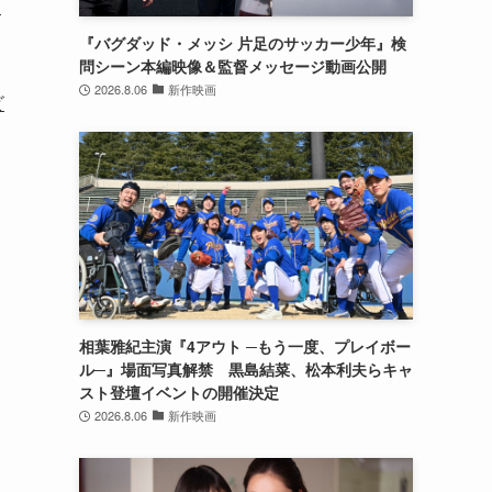
、
『バグダッド・メッシ 片足のサッカー少年』検
問シーン本編映像＆監督メッセージ動画公開
2026.8.06
新作映画
ビ
相葉雅紀主演『4アウト ─もう一度、プレイボー
ル─』場面写真解禁 黒島結菜、松本利夫らキャ
スト登壇イベントの開催決定
2026.8.06
新作映画