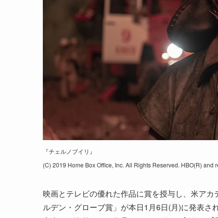
『チェルノブイリ』
(C) 2019 Home Box Office, Inc. All Rights Reserved. HBO(R) and re
映画とテレビの優れた作品に賞を授与し、米アカ
ルデン・グローブ賞」が本日1月6日(月)に発表さ