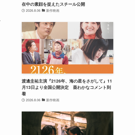
在中の素顔を捉えたスチール公開
2026.8.06
新作映画
ク
渡邊圭祐主演『2126年、海の星をさがして』11
月13日より全国公開決定 葵わかなコメント到
着
2026.8.06
新作映画