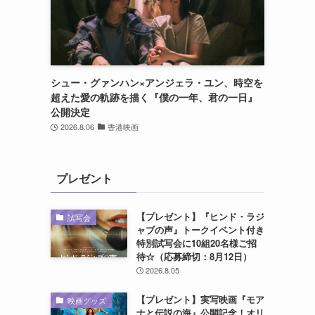
シュー・グァンハン×アンジェラ・ユン、時空を
超えた愛の軌跡を描く『僕の一年、君の一日』
公開決定
2026.8.06
香港映画
プレゼント
【プレゼント】『ヒンド・ラジ
試写会
ャブの声』トークイベント付き
特別試写会に10組20名様ご招
待☆（応募締切：8月12日）
2026.8.05
【プレゼント】実写映画『モア
映画グッズ
ナと伝説の海』公開記念！オリ