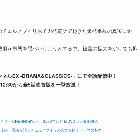
連邦のチェルノブイリ原子力発電所で起きた爆発事故の真実に迫
政府が事態を隠ぺいしようとする中、被害の拡大を少しでも抑
ャンネルEX -DRAMA&CLASSICS-」にて全話配信中！
12:30から全5話吹替版を一挙放送！
―CHERNOBYL―」2020年3月4日DVDレンタル開始
初上陸！識者が語るチェルノブイリの真実を描くドラマの魅力