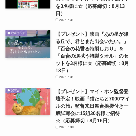
を3名様に☆（応募締切：8月13
日）
2026.7.31
【プレゼント】映画『あの星が降
映画グッズ
る丘で、君とまた出会いたい。』
「百合の花香る特製しおり」＆
「百合の涙拭う特製タオル」のセ
ットを3名様に☆（応募締切：8月
13日）
2026.7.31
【プレゼント】マイ・ホン監督登
試写会
壇予定！映画『猫たちと7000マイ
ルの旅』監督来日舞台挨拶付き一
般試写会に15組30名様ご招待
☆（応募締切：8月16日）
2026.7.30