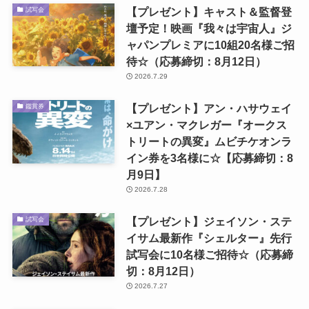
【プレゼント】キャスト＆監督登
試写会
壇予定！映画『我々は宇宙人』ジ
ャパンプレミアに10組20名様ご招
待☆（応募締切：8月12日）
2026.7.29
【プレゼント】アン・ハサウェイ
鑑賞券
×ユアン・マクレガー『オークス
トリートの異変』ムビチケオンラ
イン券を3名様に☆【応募締切：8
月9日】
2026.7.28
【プレゼント】ジェイソン・ステ
試写会
イサム最新作『シェルター』先行
試写会に10名様ご招待☆（応募締
切：8月12日）
2026.7.27