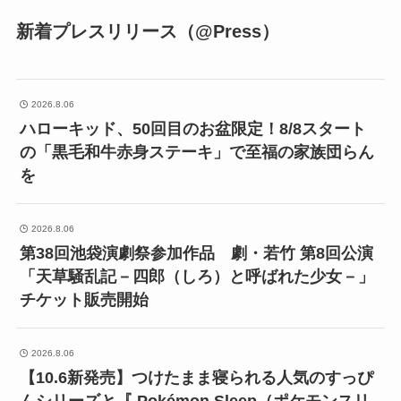
新着プレスリリース（@Press）
2026.8.06
ハローキッド、50回目のお盆限定！8/8スタート
の「黒毛和牛赤身ステーキ」で至福の家族団らん
を
2026.8.06
第38回池袋演劇祭参加作品 劇・若竹 第8回公演
「天草騒乱記－四郎（しろ）と呼ばれた少女－」
チケット販売開始
2026.8.06
【10.6新発売】つけたまま寝られる人気のすっぴ
んシリーズと『 Pokémon Sleep（ポケモンスリ