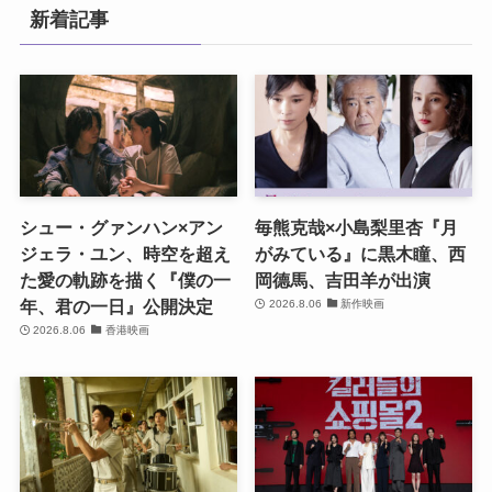
新着記事
シュー・グァンハン×アン
毎熊克哉×小島梨里杏『月
ジェラ・ユン、時空を超え
がみている』に黒木瞳、西
た愛の軌跡を描く『僕の一
岡德馬、吉田羊が出演
年、君の一日』公開決定
2026.8.06
新作映画
2026.8.06
香港映画