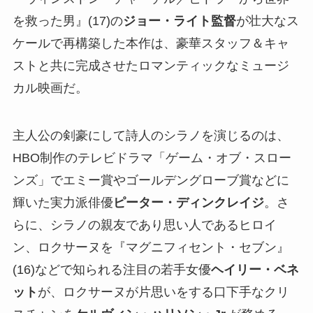
を救った男』(17)の
ジョー・ライト監督
が壮大なス
ケールで再構築した本作は、豪華スタッフ＆キャ
ストと共に完成させたロマンティックなミュージ
カル映画だ。
主人公の剣豪にして詩人のシラノを演じるのは、
HBO制作のテレビドラマ「ゲーム・オブ・スロー
ンズ」でエミー賞やゴールデングローブ賞などに
輝いた実力派俳優
ピーター・ディンクレイジ
。さ
らに、シラノの親友であり思い人であるヒロイ
ン、ロクサーヌを『マグニフィセント・セブン』
(16)などで知られる注目の若手女優
ヘイリー・ベネ
ット
が、ロクサーヌが片思いをする口下手なクリ