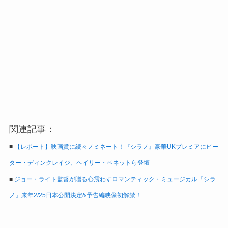
関連記事：
■
【レポート】映画賞に続々ノミネート！『シラノ』豪華UKプレミアにピー
ター・ディンクレイジ、ヘイリー・ベネットら登壇
■
ジョー・ライト監督が贈る心震わすロマンティック・ミュージカル『シラ
ノ』来年2/25日本公開決定&予告編映像初解禁！