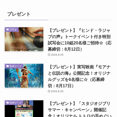
プレゼント
【プレゼント】『ヒンド・ラジャ
試写会
ブの声』トークイベント付き特別
試写会に10組20名様ご招待☆（応
募締切：8月12日）
2026.8.05
【プレゼント】実写映画『モアナ
映画グッズ
と伝説の海』公開記念！オリジナ
ルグッズを6名様に☆（応募締
切：8月17日）
2026.8.05
【プレゼント】「スタジオジブリ
映画グッズ
サマー・キャンペーン」開催記
念！オリジナル トトロの手ぬぐい