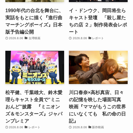
1990年代の台北を舞台に、
イ・ドンウク、岡田将生ら
実話をもとに描く『進行曲
キャスト登壇 「殺し屋た
マーチングボーイズ』日本
ちの店 ２」制作発表会レポ
版予告編公開
ート
2026.8.06
台湾映画
2026.8.06
レポート
松平健、千葉雄大、鈴木愛
川口春奈×高杉真宙、日々
理らキャスト全員で“ミニ
の記憶を映した場面写真
おんど”披露 『ミニオン
映画『ママがもうこの世界
ズ＆モンスターズ』ジャパ
にいなくても 私の命の日
ンプレミア
記』
2026.8.06
レポート
2026.8.06
新作映画