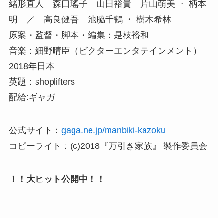
緒形直人 森口瑤子 山田裕貴 片山萌美 ・ 柄本
明 ／ 高良健吾 池脇千鶴 ・ 樹木希林
原案・監督・脚本・編集：是枝裕和
音楽：細野晴臣（ビクターエンタテインメント）
2018年日本
英題：shoplifters
配給:ギャガ
公式サイト：
gaga.ne.jp/manbiki-kazoku
コピーライト：(c)2018『万引き家族』 製作委員会
！！大ヒット公開中！！