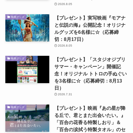
2026.8.05
【プレゼント】実写映画『モアナ
映画グッズ
と伝説の海』公開記念！オリジナ
ルグッズを6名様に☆（応募締
切：8月17日）
2026.8.05
【プレゼント】「スタジオジブリ
映画グッズ
サマー・キャンペーン」開催記
念！オリジナル トトロの手ぬぐい
を3名様に☆（応募締切：8月13
日）
2026.7.31
【プレゼント】映画『あの星が降
映画グッズ
る丘で、君とまた出会いたい。』
「百合の花香る特製しおり」＆
「百合の涙拭う特製タオル」のセ