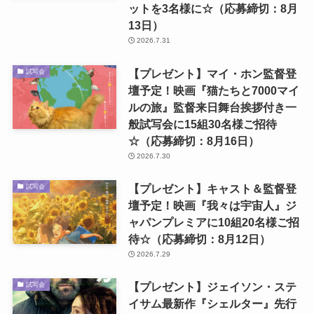
ットを3名様に☆（応募締切：8月
13日）
2026.7.31
【プレゼント】マイ・ホン監督登
試写会
壇予定！映画『猫たちと7000マイ
ルの旅』監督来日舞台挨拶付き一
般試写会に15組30名様ご招待
☆（応募締切：8月16日）
2026.7.30
【プレゼント】キャスト＆監督登
試写会
壇予定！映画『我々は宇宙人』ジ
ャパンプレミアに10組20名様ご招
待☆（応募締切：8月12日）
2026.7.29
【プレゼント】ジェイソン・ステ
試写会
イサム最新作『シェルター』先行