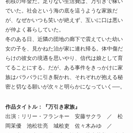
初枝の年金だ。足りない生活費は、万引きで稼い
でいた。社会という海の底を這うような家族だ
が、なぜかいつも笑いが絶えず、互いに口は悪い
が仲よく暮らしていた。
冬のある日、近隣の団地の廊下で震えていた幼い
女の子を、見かねた治が家に連れ帰る。体中傷だ
らけの彼女の境遇を思いやり、信代は娘として育
てることにする。だが、ある事件をきっかけに家
族はバラバラに引き裂かれ、それぞれが抱える秘
密と切なる願いが次々と明らかになっていく──。
作品タイトル：『万引き家族』
出演：リリー・フランキー 安藤サクラ ／ 松
岡茉優 池松壮亮 城桧吏 佐々木みゆ ／