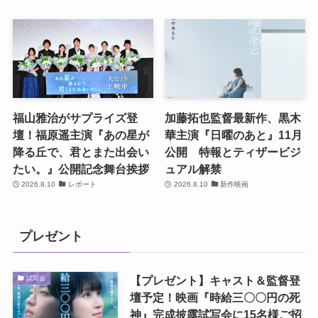
福山雅治がサプライズ登
加藤拓也監督最新作、黒木
壇！福原遥主演『あの星が
華主演『日曜のあと』11月
降る丘で、君とまた出会い
公開 特報とティザービジ
たい。』公開記念舞台挨拶
ュアル解禁
2026.8.10
レポート
2026.8.10
新作映画
プレゼント
【プレゼント】キャスト＆監督登
試写会
壇予定！映画『時給三〇〇円の死
神』完成披露試写会に15名様ご招