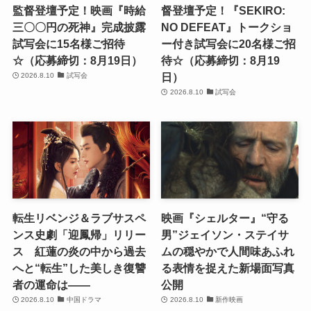
監督登壇予定！映画『時給
督登壇予定！『SEKIRO:
三〇〇円の死神』完成披露
NO DEFEAT』トークショ
試写会に15名様ご招待
ー付き試写会に20名様ご招
☆（応募締切：8月19日）
待☆（応募締切：8月19
日）
2026.8.10
試写会
2026.8.10
試写会
転生リベンジ＆ラブサスペ
映画『シェルター』“守る
ンス史劇「迎鳳帰」リリー
男”ジェイソン・ステイサ
ス 紅蓮の炎の中から過去
ムの穏やかで人間味あふれ
へと“転生”した美しき復讐
る表情を捉えた新場面写真
者の運命は――
公開
2026.8.10
中国ドラマ
2026.8.10
新作映画