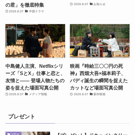
の君」を徹底特集
2026.8.07
お知らせ
2026.8.07
中国ドラマ
中島健人主演、Netflixシリ
映画『時給三〇〇円の死
ーズ「SとX」仕事と恋と、
神』西畑大吾×福本莉子、
友情と―― 登場人物たちの
バディ誕生の瞬間を捉えた
姿を捉えた場面写真公開
カットなど場面写真公開
2026.8.07
メディア情報
2026.8.07
新作映画
プレゼント
試写会