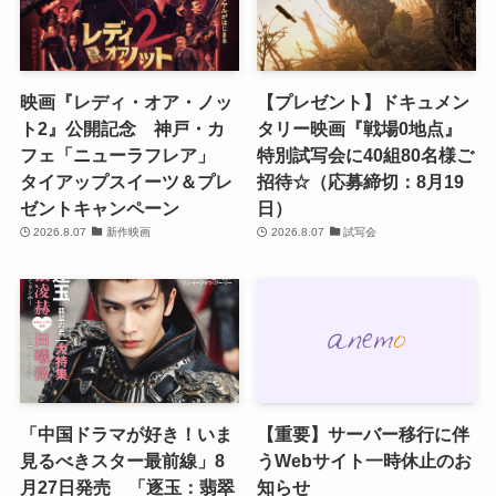
映画『レディ・オア・ノッ
【プレゼント】ドキュメン
ト2』公開記念 神戸・カ
タリー映画『戦場0地点』
フェ「ニューラフレア」
特別試写会に40組80名様ご
タイアップスイーツ＆プレ
招待☆（応募締切：8月19
ゼントキャンペーン
日）
2026.8.07
新作映画
2026.8.07
試写会
「中国ドラマが好き！いま
【重要】サーバー移行に伴
見るべきスター最前線」8
うWebサイト一時休止のお
月27日発売 「逐玉：翡翠
知らせ