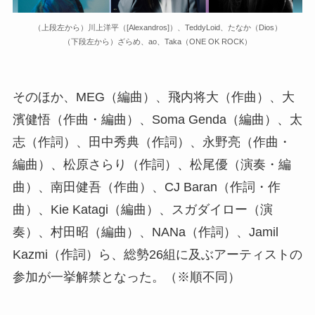
（上段左から）川上洋平（[Alexandros]）、TeddyLoid、たなか（Dios）
（下段左から）ざらめ、ao、Taka（ONE OK ROCK）
そのほか、MEG（編曲）、飛内将大（作曲）、大
濱健悟（作曲・編曲）、Soma Genda（編曲）、太
志（作詞）、田中秀典（作詞）、永野亮（作曲・
編曲）、松原さらり（作詞）、松尾優（演奏・編
曲）、南田健吾（作曲）、CJ Baran（作詞・作
曲）、Kie Katagi（編曲）、スガダイロー（演
奏）、村田昭（編曲）、NANa（作詞）、Jamil
Kazmi（作詞）ら、総勢26組に及ぶアーティストの
参加が一挙解禁となった。（※順不同）