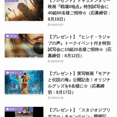
【プレゼント】ドキュメンタリー
映画『戦場0地点』特別試写会に
40組80名様ご招待☆（応募締切：
8月19日）
2026.8.07
【プレゼント】『ヒンド・ラジャ
試写会
ブの声』トークイベント付き特別
試写会に10組20名様ご招待☆（応
募締切：8月12日）
2026.8.05
【プレゼント】実写映画『モアナ
映画グッズ
と伝説の海』公開記念！オリジナ
ルグッズを6名様に☆（応募締
切：8月17日）
2026.8.05
【プレゼント】「スタジオジブリ
映画グッズ
サマー・キャンペーン」開催記