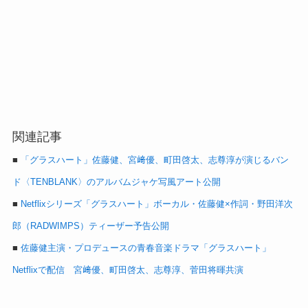
関連記事
■
「グラスハート」佐藤健、宮﨑優、町田啓太、志尊淳が演じるバン
ド〈TENBLANK〉のアルバムジャケ写風アート公開
■
Netflixシリーズ「グラスハート」ボーカル・佐藤健×作詞・野田洋次
郎（RADWIMPS）ティーザー予告公開
■
佐藤健主演・プロデュースの青春音楽ドラマ「グラスハート」
Netflixで配信 宮﨑優、町田啓太、志尊淳、菅田将暉共演