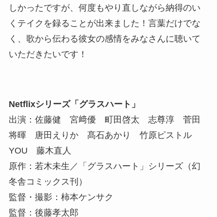
しかったですが、何度もやり直しながら納得のい
くテイクを録ることが出来ました！言葉だけでな
く、歌から伝わる彼女の感情をみなさんに聴いて
いただきたいです！
Netflixシリーズ「グラスハート」
出演：佐藤健 宮﨑優 町田啓太 志尊淳 菅田
将暉 唐田えりか 髙石あかり 竹原ピストル
YOU 藤木直人
原作：若木未生／「グラスハート」シリーズ（幻
冬舎コミックス刊）
監督・撮影：柿本ケンサク
監督：後藤孝太郎