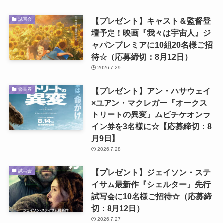
【プレゼント】キャスト＆監督登
試写会
壇予定！映画『我々は宇宙人』ジ
ャパンプレミアに10組20名様ご招
待☆（応募締切：8月12日）
2026.7.29
【プレゼント】アン・ハサウェイ
鑑賞券
×ユアン・マクレガー『オークス
トリートの異変』ムビチケオンラ
イン券を3名様に☆【応募締切：8
月9日】
2026.7.28
【プレゼント】ジェイソン・ステ
試写会
イサム最新作『シェルター』先行
試写会に10名様ご招待☆（応募締
切：8月12日）
2026.7.27