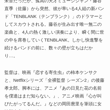
朱音だったが、孤高の天才ミュージシャン・藤谷
直季（佐藤）から突然、彼が率いる4人組の新バン
ド「TENBLANK（テンブランク）」のドラマーと
してスカウトされる。藤谷が生み出す唯一無二の
楽曲と、4人の熱く激しい演奏により、瞬く間に世
の中を席巻していくTENBLANK。しかし快進撃を
続けるバンドの前に、数々の壁が立ちはだか
り…。
監督は、映画『恋する寄生虫』の柿本ケンサク
と、Netflixシリーズ「全裸監督 シーズン2」の後藤
孝太郎。脚本には、アニメ『あの日見た花の名前
を僕達はまだ知らない。』、アニメ映画『心が叫
びたがってるんだ。』などの岡田麿里を筆頭に女