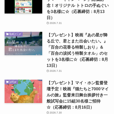
念！オリジナル トトロの手ぬぐい
を3名様に☆（応募締切：8月13
日）
2026.7.31
【プレゼント】映画『あの星が降
映画グッズ
る丘で、君とまた出会いたい。』
「百合の花香る特製しおり」＆
「百合の涙拭う特製タオル」のセ
ットを3名様に☆（応募締切：8月
13日）
2026.7.31
【プレゼント】マイ・ホン監督登
試写会
壇予定！映画『猫たちと7000マイ
ルの旅』監督来日舞台挨拶付き一
般試写会に15組30名様ご招待
☆（応募締切：8月16日）
2026.7.30