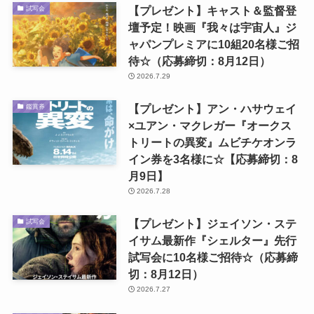
【プレゼント】キャスト＆監督登
試写会
壇予定！映画『我々は宇宙人』ジ
ャパンプレミアに10組20名様ご招
待☆（応募締切：8月12日）
2026.7.29
【プレゼント】アン・ハサウェイ
鑑賞券
×ユアン・マクレガー『オークス
トリートの異変』ムビチケオンラ
イン券を3名様に☆【応募締切：8
月9日】
2026.7.28
【プレゼント】ジェイソン・ステ
試写会
イサム最新作『シェルター』先行
試写会に10名様ご招待☆（応募締
切：8月12日）
2026.7.27