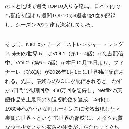
の国と地域で週間TOP10入りを達成。日本国内で
も配信初週より週間TOP10で4週連続1位を記録
し、シーズン2の制作も決定している。
そして、Netflixシリーズ「ストレンジャー・シング
ス 未知の世界 5」はVOL1（第1～4話）が独占配信
中、VOL2（第5～7話）が本日12月26日より、フィ
ナーレ（第8話）が2026年1月1日に世界独占配信さ
れる。先日、最終章のVOL1が配信されると、わず
か5日間で視聴回数5960万回を記録し、Netflixの英
語作品史上最高の初週視聴数を達成。本作は、
1980年代の小さな町ホーキンスに突然出現した＜
裏側の世界＞という“異世界の脅威”に、オタク気質
な少年少女とその家族や仲間が力を合わせて立ち