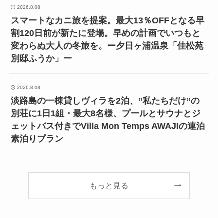
2026.8.08
スマートなカニ旅を提案。最大13％OFFとなる早
割120日前が新たに登場。早めの計画でいつもと
変わらぬ大人の冬旅を。ー夕日ヶ浦温泉「佳松苑
別邸ふうか」ー
2026.8.08
淡路島の一棟貸しヴィラを2泊、”私たちだけ”の
別荘に1日1組・最大8名様、プールとサウナとジ
ェットバス付きでVilla Mon Temps AWAJIの連泊
素泊りプラン
もっと見る