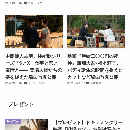
2026.8.07
中国ドラマ
中島健人主演、Netflixシリ
映画『時給三〇〇円の死
ーズ「SとX」仕事と恋と、
神』西畑大吾×福本莉子、
友情と―― 登場人物たちの
バディ誕生の瞬間を捉えた
姿を捉えた場面写真公開
カットなど場面写真公開
2026.8.07
メディア情報
2026.8.07
新作映画
プレゼント
【プレゼント】ドキュメンタリー
試写会
映画『戦場0地点』特別試写会に