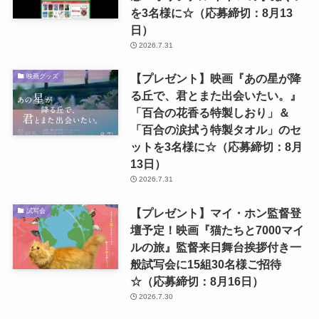
を3名様に☆（応募締切：8月13
日）
2026.7.31
【プレゼント】映画『あの星が降
映画グッズ
る丘で、君とまた出会いたい。』
「百合の花香る特製しおり」＆
「百合の涙拭う特製タオル」のセ
ットを3名様に☆（応募締切：8月
13日）
2026.7.31
【プレゼント】マイ・ホン監督登
試写会
壇予定！映画『猫たちと7000マイ
ルの旅』監督来日舞台挨拶付き一
般試写会に15組30名様ご招待
☆（応募締切：8月16日）
2026.7.30