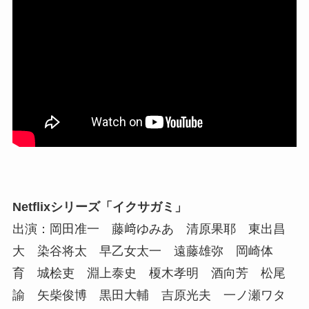
Netflixシリーズ「イクサガミ」
出演：岡田准一 藤﨑ゆみあ 清原果耶 東出昌
大 染谷将太 早乙女太一 遠藤雄弥 岡崎体
育 城桧吏 淵上泰史 榎木孝明 酒向芳 松尾
諭 矢柴俊博 黒田大輔 吉原光夫 一ノ瀬ワタ