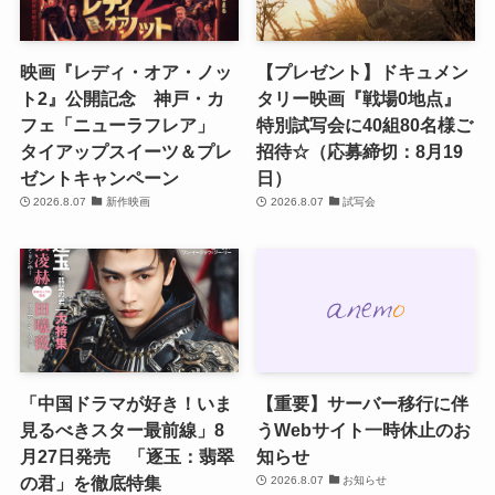
映画『レディ・オア・ノッ
【プレゼント】ドキュメン
ト2』公開記念 神戸・カ
タリー映画『戦場0地点』
フェ「ニューラフレア」
特別試写会に40組80名様ご
タイアップスイーツ＆プレ
招待☆（応募締切：8月19
ゼントキャンペーン
日）
2026.8.07
新作映画
2026.8.07
試写会
「中国ドラマが好き！いま
【重要】サーバー移行に伴
見るべきスター最前線」8
うWebサイト一時休止のお
月27日発売 「逐玉：翡翠
知らせ
の君」を徹底特集
2026.8.07
お知らせ