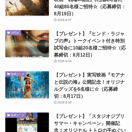
40組80名様ご招待☆（応募締切：
8月19日）
2026.8.07
【プレゼント】『ヒンド・ラジャ
試写会
ブの声』トークイベント付き特別
試写会に10組20名様ご招待☆（応
募締切：8月12日）
2026.8.05
【プレゼント】実写映画『モアナ
映画グッズ
と伝説の海』公開記念！オリジナ
ルグッズを6名様に☆（応募締
切：8月17日）
2026.8.05
【プレゼント】「スタジオジブリ
映画グッズ
サマー・キャンペーン」開催記
念！オリジナル トトロの手ぬぐい