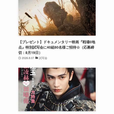
【プレゼント】ドキュメンタリー映画『戦場0地
点』特別試写会に40組80名様ご招待☆（応募締
切：8月19日）
2026.8.07
試写会
い