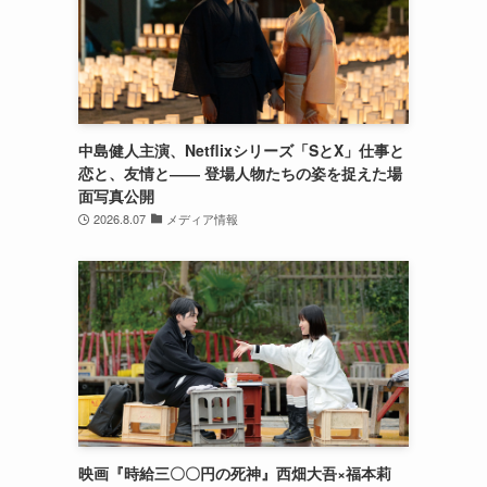
中島健人主演、Netflixシリーズ「SとX」仕事と
恋と、友情と―― 登場人物たちの姿を捉えた場
面写真公開
2026.8.07
メディア情報
映画『時給三〇〇円の死神』西畑大吾×福本莉