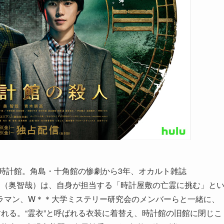
・時計館。角島・十角館の惨劇から3年、オカルト雑誌
明（奥智哉）は、自身が担当する「時計屋敷の亡霊に挑む」と
ラマン、W＊＊大学ミステリー研究会のメンバーらと一緒に、
訪れる。“霊衣”と呼ばれる衣装に着替え、時計館の旧館に閉じこ