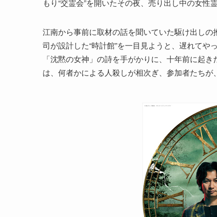
もり“交霊会”を開いたその夜、売り出し中の女性
江南から事前に取材の話を聞いていた駆け出しの
司が設計した“時計館”を一目見ようと、遅れてや
「沈黙の女神」の詩を手がかりに、十年前に起き
は、何者かによる人殺しが相次ぎ、参加者たちが