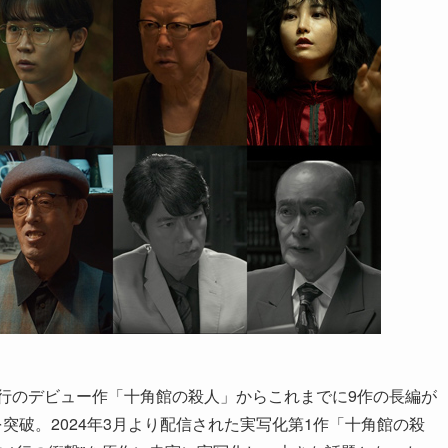
発行のデビュー作「十角館の殺人」からこれまでに9作の長編が
突破。2024年3月より配信された実写化第1作「十角館の殺