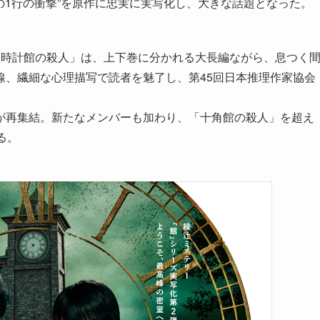
あの1行の衝撃”を原作に忠実に実写化し、大きな話題となった。
「時計館の殺人」は、上下巻に分かれる大長編ながら、息つく
線、繊細な心理描写で読者を魅了し、第45回日本推理作家協会
が再集結。新たなメンバーも加わり、「十角館の殺人」を超え
る。