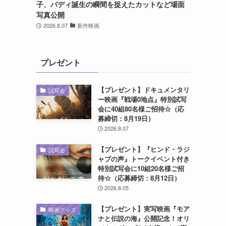
子、バディ誕生の瞬間を捉えたカットなど場面
写真公開
2026.8.07
新作映画
プレゼント
【プレゼント】ドキュメンタリ
試写会
ー映画『戦場0地点』特別試写
会に40組80名様ご招待☆（応
募締切：8月19日）
2026.8.07
【プレゼント】『ヒンド・ラジ
試写会
ャブの声』トークイベント付き
特別試写会に10組20名様ご招
待☆（応募締切：8月12日）
2026.8.05
【プレゼント】実写映画『モア
映画グッズ
ナと伝説の海』公開記念！オリ