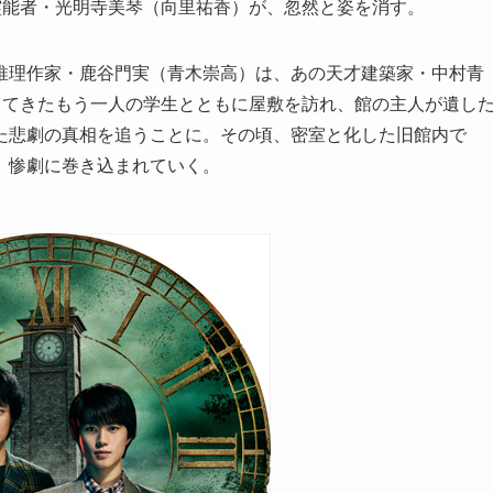
霊能者・光明寺美琴（向里祐香）が、忽然と姿を消す。
推理作家・鹿谷門実（青木崇高）は、あの天才建築家・中村青
ってきたもう一人の学生とともに屋敷を訪れ、館の主人が遺し
た悲劇の真相を追うことに。その頃、密室と化した旧館内で
、惨劇に巻き込まれていく。