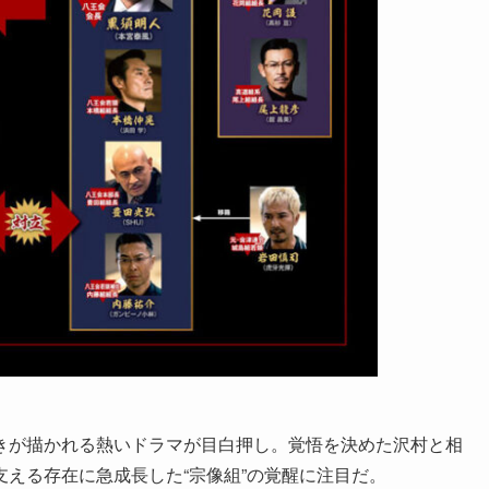
きが描かれる熱いドラマが目白押し。覚悟を決めた沢村と相
える存在に急成長した“宗像組”の覚醒に注目だ。