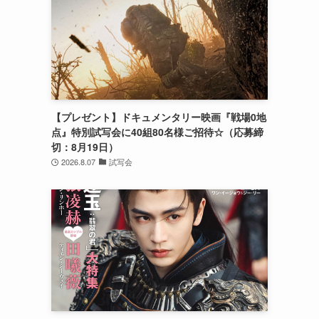
【プレゼント】ドキュメンタリー映画『戦場0地
点』特別試写会に40組80名様ご招待☆（応募締
切：8月19日）
2026.8.07
試写会