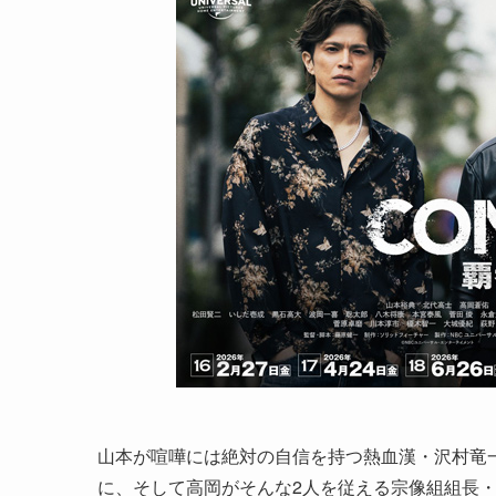
山本が喧嘩には絶対の自信を持つ熱血漢・沢村竜
に、そして高岡がそんな2人を従える宗像組組長