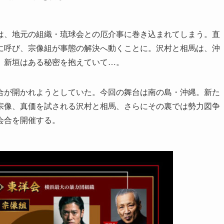
は、地元の組織・琉球会との厄介事に巻き込まれてしまう。直
に呼び、宗像組が事態の解決へ動くことに。沢村と相馬は、沖
、新垣はある秘密を抱えていて…。
合が開かれようとしていた。今回の舞台は南の島・沖縄。新た
宗像、真価を試される沢村と相馬、さらにその裏では勢力図争
会合を開催する。