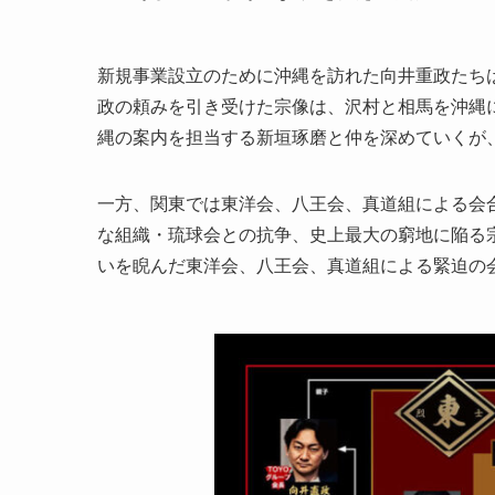
新規事業設立のために沖縄を訪れた向井重政たち
政の頼みを引き受けた宗像は、沢村と相馬を沖縄
縄の案内を担当する新垣琢磨と仲を深めていくが
一方、関東では東洋会、八王会、真道組による会
な組織・琉球会との抗争、史上最大の窮地に陥る
いを睨んだ東洋会、八王会、真道組による緊迫の