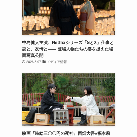
中島健人主演、Netflixシリーズ「SとX」仕事と
恋と、友情と―― 登場人物たちの姿を捉えた場
面写真公開
2026.8.07
メディア情報
映画『時給三〇〇円の死神』西畑大吾×福本莉