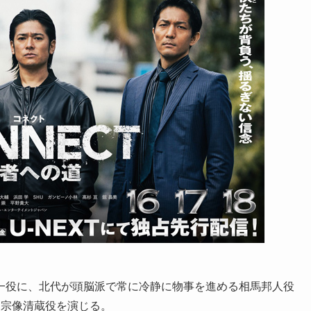
一役に、北代が頭脳派で常に冷静に物事を進める相馬邦人役
・宗像清蔵役を演じる。