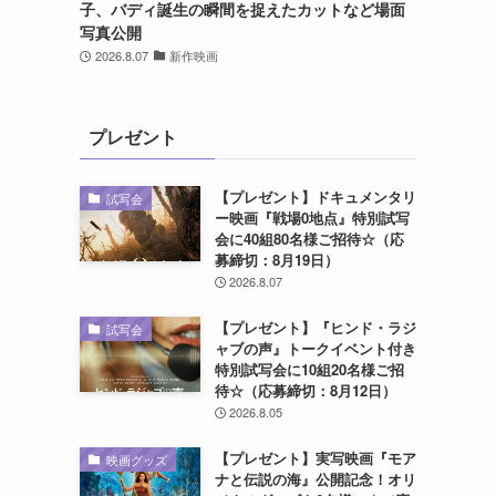
子、バディ誕生の瞬間を捉えたカットなど場面
写真公開
2026.8.07
新作映画
プレゼント
【プレゼント】ドキュメンタリ
試写会
ー映画『戦場0地点』特別試写
会に40組80名様ご招待☆（応
募締切：8月19日）
2026.8.07
【プレゼント】『ヒンド・ラジ
試写会
ャブの声』トークイベント付き
特別試写会に10組20名様ご招
待☆（応募締切：8月12日）
2026.8.05
【プレゼント】実写映画『モア
映画グッズ
ナと伝説の海』公開記念！オリ