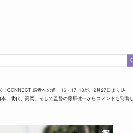
NNECT 覇者への道」16・17･18が、2月27日よりU-
山本、北代、高岡、そして監督の藤原健一からコメントも到着