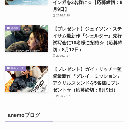
イン券を3名様に☆【応募締切：8
月9日】
2026.7.28
【プレゼント】ジェイソン・ステ
試写会
イサム最新作『シェルター』先行
試写会に10名様ご招待☆（応募締
切：8月12日）
2026.7.27
【プレゼント】ガイ・リッチー監
映画グッズ
督最新作『グレイ・ミッション』
アクリルスタンドを5名様にプレ
ゼント☆（応募締切：8月9日）
2026.7.27
anemoブログ