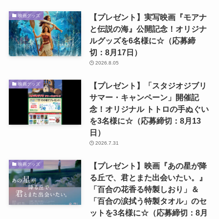
【プレゼント】実写映画『モアナ
映画グッズ
と伝説の海』公開記念！オリジナ
ルグッズを6名様に☆（応募締
切：8月17日）
2026.8.05
【プレゼント】「スタジオジブリ
映画グッズ
サマー・キャンペーン」開催記
念！オリジナル トトロの手ぬぐい
を3名様に☆（応募締切：8月13
日）
2026.7.31
【プレゼント】映画『あの星が降
映画グッズ
る丘で、君とまた出会いたい。』
「百合の花香る特製しおり」＆
「百合の涙拭う特製タオル」のセ
ットを3名様に☆（応募締切：8月