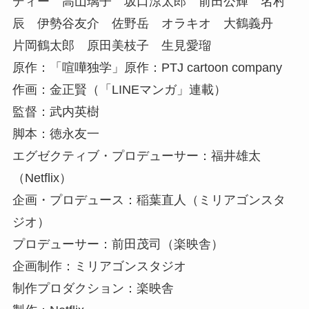
ディー 高山璃子 坂口涼太郎 前田公輝 名村
辰 伊勢谷友介 佐野岳 オラキオ 大鶴義丹
片岡鶴太郎 原田美枝子 生見愛瑠
原作：「喧嘩独学」原作：PTJ cartoon company
作画：金正賢（「LINEマンガ」連載）
監督：武内英樹
脚本：徳永友一
エグゼクティブ・プロデューサー：福井雄太
（Netflix）
企画・プロデュース：稲葉直人（ミリアゴンスタ
ジオ）
プロデューサー：前田茂司（楽映舎）
企画制作：ミリアゴンスタジオ
制作プロダクション：楽映舎