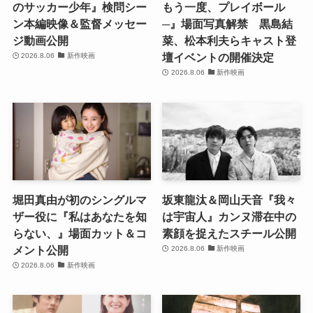
のサッカー少年』検問シー
もう一度、プレイボール
ン本編映像＆監督メッセー
─』場面写真解禁 黒島結
ジ動画公開
菜、松本利夫らキャスト登
壇イベントの開催決定
2026.8.06
新作映画
2026.8.06
新作映画
堀田真由が初のシングルマ
坂東龍汰＆岡山天音『我々
ザー役に『私はあなたを知
は宇宙人』カンヌ滞在中の
らない、』場面カット＆コ
素顔を捉えたスチール公開
メント公開
2026.8.06
新作映画
2026.8.06
新作映画