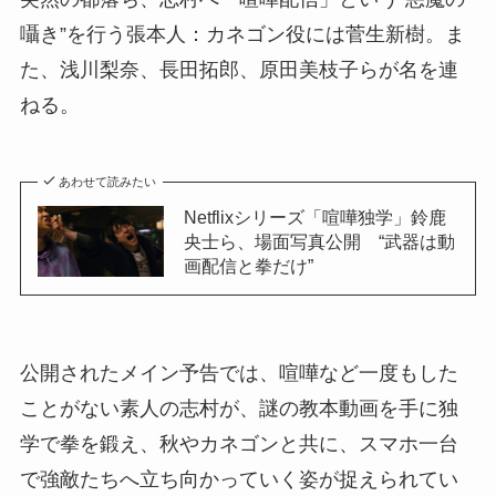
囁き”を行う張本人：カネゴン役には菅生新樹。ま
た、浅川梨奈、長田拓郎、原田美枝子らが名を連
ねる。
あわせて読みたい
Netflixシリーズ「喧嘩独学」鈴鹿
央士ら、場面写真公開 “武器は動
画配信と拳だけ”
公開されたメイン予告では、喧嘩など一度もした
ことがない素人の志村が、謎の教本動画を手に独
学で拳を鍛え、秋やカネゴンと共に、スマホ一台
で強敵たちへ立ち向かっていく姿が捉えられてい