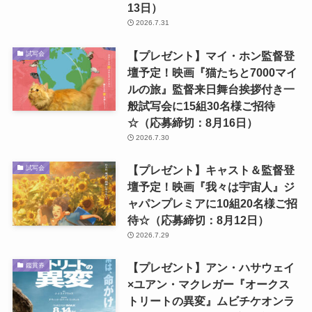
13日）
2026.7.31
【プレゼント】マイ・ホン監督登
試写会
壇予定！映画『猫たちと7000マイ
ルの旅』監督来日舞台挨拶付き一
般試写会に15組30名様ご招待
☆（応募締切：8月16日）
2026.7.30
【プレゼント】キャスト＆監督登
試写会
壇予定！映画『我々は宇宙人』ジ
ャパンプレミアに10組20名様ご招
待☆（応募締切：8月12日）
2026.7.29
【プレゼント】アン・ハサウェイ
鑑賞券
×ユアン・マクレガー『オークス
トリートの異変』ムビチケオンラ