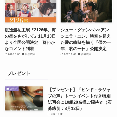
渡邊圭祐主演『2126年、海
シュー・グァンハン×アン
の星をさがして』11月13日
ジェラ・ユン、時空を超え
より全国公開決定 葵わか
た愛の軌跡を描く『僕の一
なコメント到着
年、君の一日』公開決定
2026.8.06
新作映画
2026.8.06
香港映画
プレゼント
【プレゼント】『ヒンド・ラジャ
試写会
ブの声』トークイベント付き特別
試写会に10組20名様ご招待☆（応
募締切：8月12日）
2026.8.05