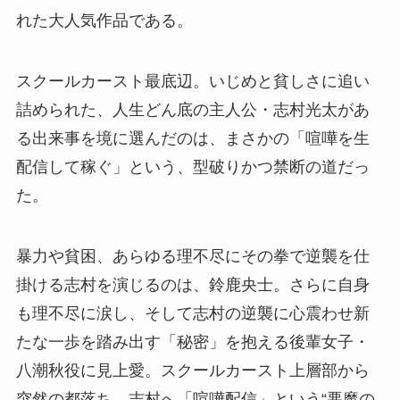
れた大人気作品である。
スクールカースト最底辺。いじめと貧しさに追い
詰められた、人生どん底の主人公・志村光太があ
る出来事を境に選んだのは、まさかの「喧嘩を生
配信して稼ぐ」という、型破りかつ禁断の道だっ
た。
暴力や貧困、あらゆる理不尽にその拳で逆襲を仕
掛ける志村を演じるのは、鈴鹿央士。さらに自身
も理不尽に涙し、そして志村の逆襲に心震わせ新
たな一歩を踏み出す「秘密」を抱える後輩女子・
八潮秋役に見上愛。スクールカースト上層部から
突然の都落ち、志村へ「喧嘩配信」という“悪魔の