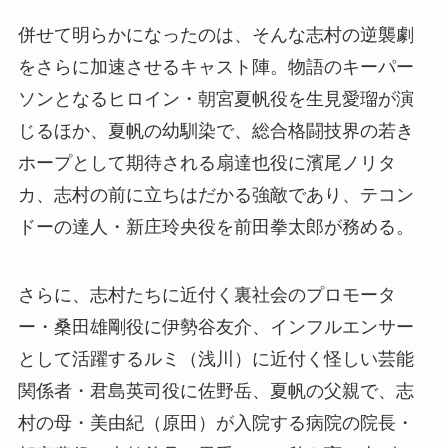
併せて明らかになったのは、そんな志村の逆襲劇
をさらに加速させるキャスト陣。物語のキーパー
ソンとなるヒロイン・朝宮夏帆役を生見愛瑠が演
じるほか、夏帆の幼馴染で、総合格闘技界の若き
ホープとして期待される扇達也役に濱尾ノリタ
カ、志村の前に立ちはだかる強敵であり、テコン
ドーの達人・新庄玲央役を前田拳太郎が務める。
さらに、志村たちに近付く裏社会のプロモータ
ー・桑田雄剛役に伊勢谷友介、インフルエンサー
として活躍するルミ（浅川）に近付く怪しい芸能
関係者・君島英司役に佐野岳、夏帆の父親で、志
村の母・美由紀（原田）が入院する病院の院長・