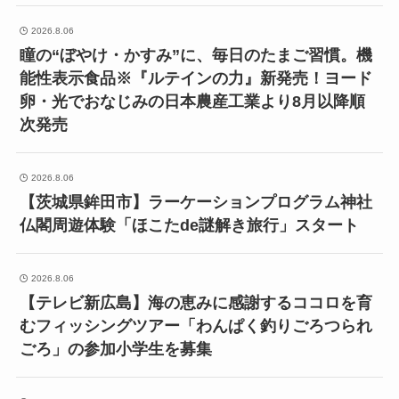
2026.8.06
瞳の“ぼやけ・かすみ”に、毎日のたまご習慣。機
能性表示食品※『ルテインの力』新発売！ヨード
卵・光でおなじみの日本農産工業より8月以降順
次発売
2026.8.06
【茨城県鉾田市】ラーケーションプログラム神社
仏閣周遊体験「ほこたde謎解き旅行」スタート
2026.8.06
【テレビ新広島】海の恵みに感謝するココロを育
むフィッシングツアー「わんぱく釣りごろつられ
ごろ」の参加小学生を募集