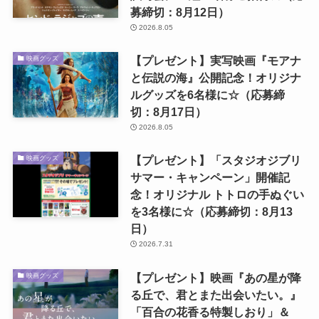
募締切：8月12日）
2026.8.05
【プレゼント】実写映画『モアナ
映画グッズ
と伝説の海』公開記念！オリジナ
ルグッズを6名様に☆（応募締
切：8月17日）
2026.8.05
【プレゼント】「スタジオジブリ
映画グッズ
サマー・キャンペーン」開催記
念！オリジナル トトロの手ぬぐい
を3名様に☆（応募締切：8月13
日）
2026.7.31
【プレゼント】映画『あの星が降
映画グッズ
る丘で、君とまた出会いたい。』
「百合の花香る特製しおり」＆