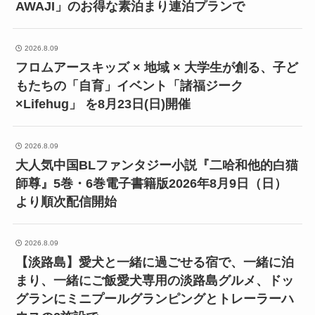
AWAJI」のお得な素泊まり連泊プランで
2026.8.09
フロムアースキッズ × 地域 × 大学生が創る、子ど
もたちの「自育」イベント「諸福ジーク
×Lifehug」 を8月23日(日)開催
2026.8.09
大人気中国BLファンタジー小説『二哈和他的白猫
師尊』5巻・6巻電子書籍版2026年8月9日（日）
より順次配信開始
2026.8.09
【淡路島】愛犬と一緒に過ごせる宿で、一緒に泊
まり、一緒にご飯愛犬専用の淡路島グルメ、ドッ
グランにミニプールグランピングとトレーラーハ