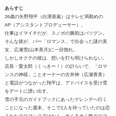
あらすじ
26歳の矢野翔平（白濱亜嵐）はテレビ局勤めの
AP（アシスタントプロデューサー）。
仕事はイマイチだが、スノボの腕前はバツグン。
そんな彼が、バー「ロマンス」で出会った謎の美
女、広瀬雪(山本美月)に一目惚れ。
しかしオクテの彼は、想いを打ち明けられない。
店長・愛太郎（くっきー！）の計らいで、「ロマ
ンスの神様」ことオーナーの古井神（広瀬香美）
と電話がつながった翔平は、アドバイスを受け雪
をデートに誘い出す。
雪の手元のガイドブックにあったゲレンデへ行く
ことになった週末、そこで2人を待っていたのは恋