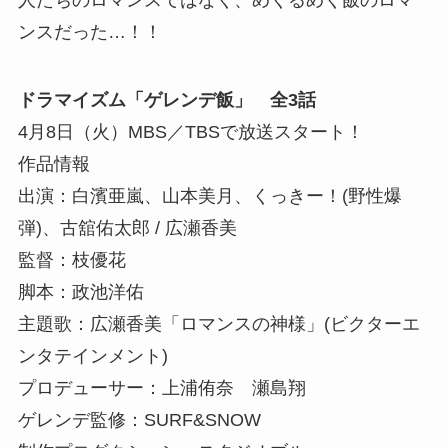
人たちのロマンスではなく、めくるめく飯のロマ
ンスだった…！！
ドラマイズム「ゲレンデ飯」 全3話
4月8日（火）MBS／TBSで放送スタート！
作品情報
出演：白濱亜嵐、山本美月、くっきー！(野性爆
弾)、古舘佑太郎 / 広瀬香美
監督：枝優花
脚本：政池洋佑
主題歌：広瀬香美「ロマンスの神様」(ビクターエ
ンタテインメント)
プロデューサー：上浦侑奈 瀬島翔
ゲレンデ監修：SURF&SNOW