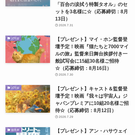
「百合の涙拭う特製タオル」のセ
ットを3名様に☆（応募締切：8月
13日）
2026.7.31
【プレゼント】マイ・ホン監督登
試写会
壇予定！映画『猫たちと7000マイ
ルの旅』監督来日舞台挨拶付き一
般試写会に15組30名様ご招待
☆（応募締切：8月16日）
2026.7.30
【プレゼント】キャスト＆監督登
試写会
壇予定！映画『我々は宇宙人』ジ
ャパンプレミアに10組20名様ご招
待☆（応募締切：8月12日）
2026.7.29
【プレゼント】アン・ハサウェイ
鑑賞券