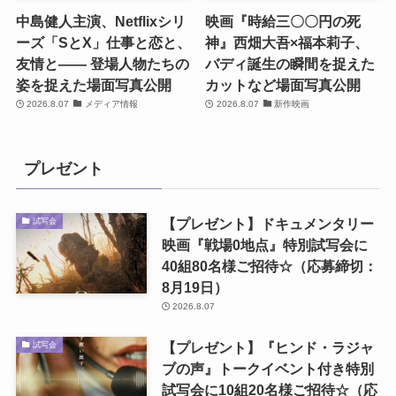
中島健人主演、Netflixシリ
映画『時給三〇〇円の死
ーズ「SとX」仕事と恋と、
神』西畑大吾×福本莉子、
友情と―― 登場人物たちの
バディ誕生の瞬間を捉えた
姿を捉えた場面写真公開
カットなど場面写真公開
2026.8.07
メディア情報
2026.8.07
新作映画
プレゼント
【プレゼント】ドキュメンタリー
試写会
映画『戦場0地点』特別試写会に
40組80名様ご招待☆（応募締切：
8月19日）
2026.8.07
【プレゼント】『ヒンド・ラジャ
試写会
ブの声』トークイベント付き特別
試写会に10組20名様ご招待☆（応