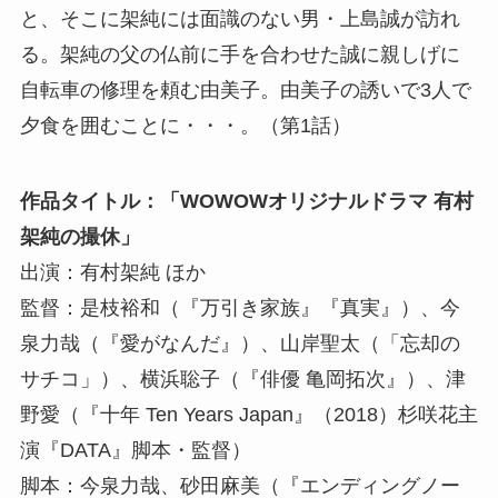
と、そこに架純には面識のない男・上島誠が訪れ
る。架純の父の仏前に手を合わせた誠に親しげに
自転車の修理を頼む由美子。由美子の誘いで3人で
夕食を囲むことに・・・。（第1話）
作品タイトル：「WOWOWオリジナルドラマ 有村
架純の撮休」
出演：有村架純 ほか
監督：是枝裕和（『万引き家族』『真実』）、今
泉力哉（『愛がなんだ』）、山岸聖太（「忘却の
サチコ」）、横浜聡子（『俳優 亀岡拓次』）、津
野愛（『十年 Ten Years Japan』（2018）杉咲花主
演『DATA』脚本・監督）
脚本：今泉力哉、砂田麻美（『エンディングノー