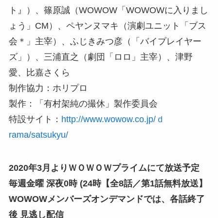
ト』）、篠原誠（WOWOW「WOWOWに入りまし
ょう」CM）、ペヤンヌマキ（演劇ユニット「ブス
会＊」主宰）、ふじきみつ彦（「バイプレイヤー
ズ」）、三浦直之（劇団「ロロ」主宰）、津野
愛、比嘉さくら
制作協力：ホリプロ
製作：「有村架純の撮休」製作委員会
特設サイト：
http://www.wowow.co.jp/ｄ
rama/satsukyu/
2020年3月よりＷＯＷＯＷプライムにて放送予定
毎週金曜 深夜0時 (24時【全8話／第1話無料放送】
WOWOWメンバーズオンデマンドでは、各話終了
後 見逃し配信