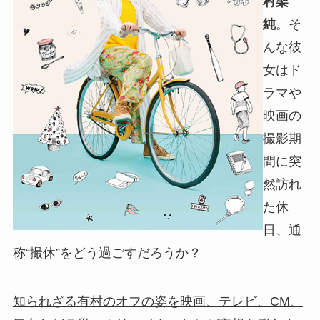
村架
純
。そ
んな彼
女はド
ラマや
映画の
撮影期
間に突
然訪れ
た休
日、通
称“撮休”をどう過ごすだろうか？
知られざる有村のオフの姿を映画、テレビ、CM、