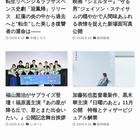
転生リベンジ＆ラブサスペ
映画『シェルター』“守る
ンス史劇「迎鳳帰」リリー
男”ジェイソン・ステイサ
ス 紅蓮の炎の中から過去
ムの穏やかで人間味あふれ
へと“転生”した美しき復讐
る表情を捉えた新場面写真
者の運命は――
公開
2026.8.10
中国ドラマ
2026.8.10
新作映画
福山雅治がサプライズ登
加藤拓也監督最新作、黒木
壇！福原遥主演『あの星が
華主演『日曜のあと』11月
降る丘で、君とまた出会い
公開 特報とティザービジ
たい。』公開記念舞台挨拶
ュアル解禁
2026.8.10
レポート
2026.8.10
新作映画