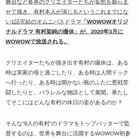
舞台など各界のクリエイターたちが妄想を膨らま
せて描き、有村本人が演じるというこれまでにな
い1話完結のオムニバスドラマ
「WOWOWオリジ
ナルドラマ 有村架純の撮休」が、2020年3月に
WOWOWで放送される。
クリエイターたちが描き出す有村の撮休は、ある
時は実家の母と過ごしたり、ある時は人間ドック
へ行ったり、ある時は開かない瓶のふたに悪戦苦
闘したりと、パラレルな物語として展開。果たし
てそこにはどんな有村の休日の姿があるのか？
そんな“8人の有村”のドラマをトップバッターで監
督するのは、世界を舞台に活躍するWOWOW初参