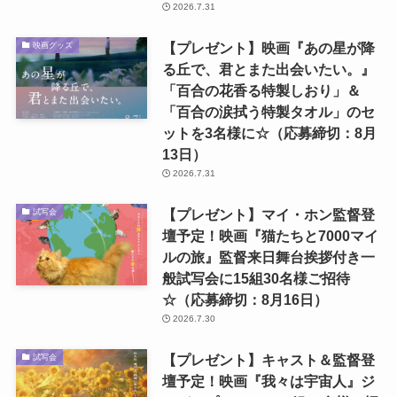
2026.7.31
【プレゼント】映画『あの星が降
映画グッズ
る丘で、君とまた出会いたい。』
「百合の花香る特製しおり」＆
「百合の涙拭う特製タオル」のセ
ットを3名様に☆（応募締切：8月
13日）
2026.7.31
【プレゼント】マイ・ホン監督登
試写会
壇予定！映画『猫たちと7000マイ
ルの旅』監督来日舞台挨拶付き一
般試写会に15組30名様ご招待
☆（応募締切：8月16日）
2026.7.30
【プレゼント】キャスト＆監督登
試写会
壇予定！映画『我々は宇宙人』ジ