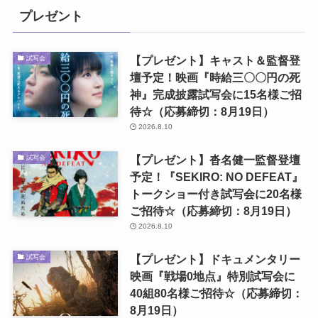
プレゼント
【プレゼント】キャスト＆監督登
試写会
壇予定！映画『時給三〇〇円の死
神』完成披露試写会に15名様ご招
待☆（応募締切：8月19日）
2026.8.10
【プレゼント】沓名健一監督登壇
試写会
予定！『SEKIRO: NO DEFEAT』
トークショー付き試写会に20名様
ご招待☆（応募締切：8月19日）
2026.8.10
【プレゼント】ドキュメンタリー
試写会
映画『戦場0地点』特別試写会に
40組80名様ご招待☆（応募締切：
8月19日）