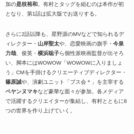
加の
是枝裕和
。有村とタッグを組むのは本作が初
となり、第1話は拡大版でお送りする。
さらに2話以降も、星野源のMVなどで知られるデ
ィレクター・
山岸聖太
や、恋愛映画の旗手・
今泉
力哉
、俊英・
横浜聡子
ら個性派映画監督が出そろ
い、脚本にはWOWOW「WOWOWに入りましょ
う」CMを手掛けるクリエーティブディレクター・
篠原誠
や、演劇ユニット「ブス会＊」を主宰する
ペヤンヌマキ
など豪華な面々が参加。各メディア
で活躍するクリエイターが集結し、有村とともに8
つの世界を作り上げていく。