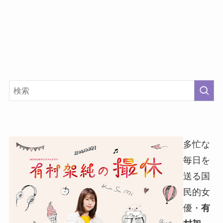
多忙な
毎日を
送る国
民的女
優・
有