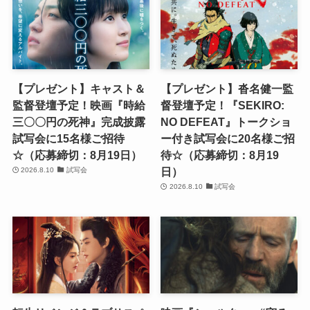
【プレゼント】キャスト＆
【プレゼント】沓名健一監
監督登壇予定！映画『時給
督登壇予定！『SEKIRO:
三〇〇円の死神』完成披露
NO DEFEAT』トークショ
試写会に15名様ご招待
ー付き試写会に20名様ご招
☆（応募締切：8月19日）
待☆（応募締切：8月19
日）
2026.8.10
試写会
2026.8.10
試写会