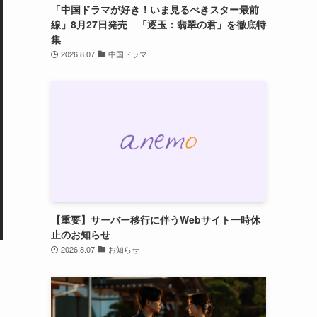
「中国ドラマが好き！いま見るべきスター最前
線」8月27日発売 「逐玉：翡翠の君」を徹底特
集
2026.8.07
中国ドラマ
【重要】サーバー移行に伴うWebサイト一時休
止のお知らせ
2026.8.07
お知らせ
る
る