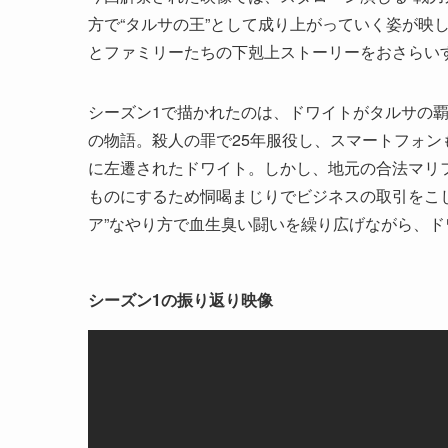
方で“タルサの王”として成り上がっていく姿が映
とファミリーたちの下剋上ストーリーをおさらい
シーズン1で描かれたのは、ドワイトがタルサの覇
の物語。殺人の罪で25年服役し、スマートフォ
に左遷されたドワイト。しかし、地元の合法マリ
ものにするため恫喝まじりでビジネスの取引をこ
ア”なやり方で血生臭い闘いを繰り広げながら、
シーズン1の振り返り映像