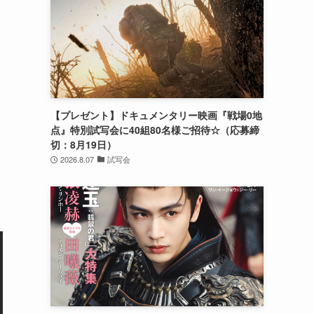
ト
【プレゼント】ドキュメンタリー映画『戦場0地
点』特別試写会に40組80名様ご招待☆（応募締
切：8月19日）
2026.8.07
試写会