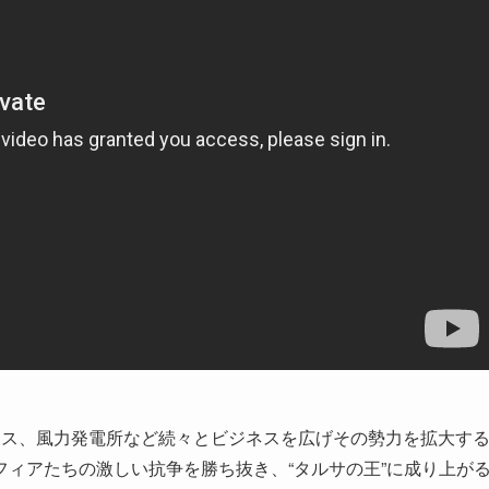
ネス、風力発電所など続々とビジネスを広げその勢力を拡大す
ィアたちの激しい抗争を勝ち抜き、“タルサの王”に成り上が