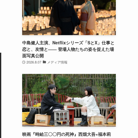
中島健人主演、Netflixシリーズ「SとX」仕事と
恋と、友情と―― 登場人物たちの姿を捉えた場
面写真公開
2026.8.07
メディア情報
映画『時給三〇〇円の死神』西畑大吾×福本莉