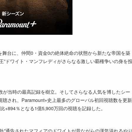
を舞台に、仲間0・資金0の絶体絶命の状態から新たな帝国を築
王”ドワイト・マンフレディがさらなる激しい覇権争いの身を
加数が当時の最高記録を樹立。そしてさらなる人気を博したシー
視聴され、Paramount+史上最多のグローバル初回視聴数を更新
894％となる1億5,900万回の視聴を記録した。
外”通告されたマフィアのドワイトが昔ながらの漢気溢れるや