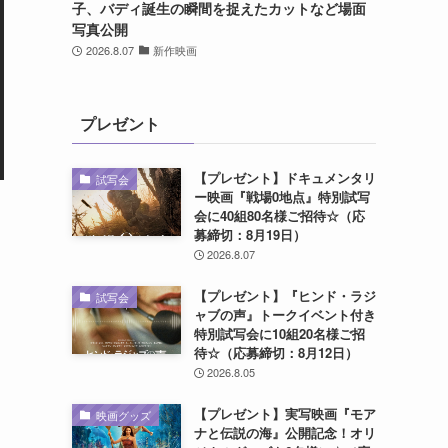
子、バディ誕生の瞬間を捉えたカットなど場面
写真公開
2026.8.07
新作映画
プレゼント
【プレゼント】ドキュメンタリ
試写会
ー映画『戦場0地点』特別試写
会に40組80名様ご招待☆（応
募締切：8月19日）
し
2026.8.07
【プレゼント】『ヒンド・ラジ
試写会
ャブの声』トークイベント付き
特別試写会に10組20名様ご招
待☆（応募締切：8月12日）
2026.8.05
け
【プレゼント】実写映画『モア
映画グッズ
ナと伝説の海』公開記念！オリ