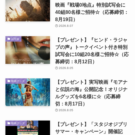
映画『戦場0地点』特別試写会に
40組80名様ご招待☆（応募締切：
8月19日）
2026.8.07
【プレゼント】『ヒンド・ラジャ
試写会
ブの声』トークイベント付き特別
試写会に10組20名様ご招待☆（応
募締切：8月12日）
2026.8.05
【プレゼント】実写映画『モアナ
映画グッズ
と伝説の海』公開記念！オリジナ
ルグッズを6名様に☆（応募締
切：8月17日）
2026.8.05
【プレゼント】「スタジオジブリ
映画グッズ
サマー・キャンペーン」開催記