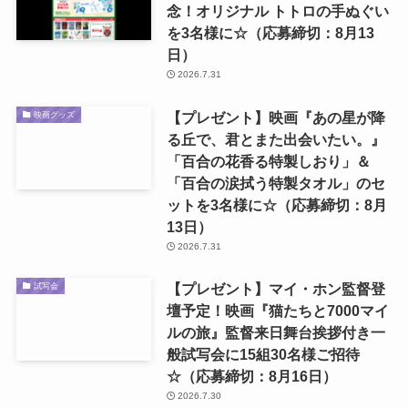
念！オリジナル トトロの手ぬぐい
を3名様に☆（応募締切：8月13
日）
2026.7.31
【プレゼント】映画『あの星が降
映画グッズ
る丘で、君とまた出会いたい。』
「百合の花香る特製しおり」＆
「百合の涙拭う特製タオル」のセ
ットを3名様に☆（応募締切：8月
13日）
2026.7.31
【プレゼント】マイ・ホン監督登
試写会
壇予定！映画『猫たちと7000マイ
ルの旅』監督来日舞台挨拶付き一
般試写会に15組30名様ご招待
☆（応募締切：8月16日）
2026.7.30