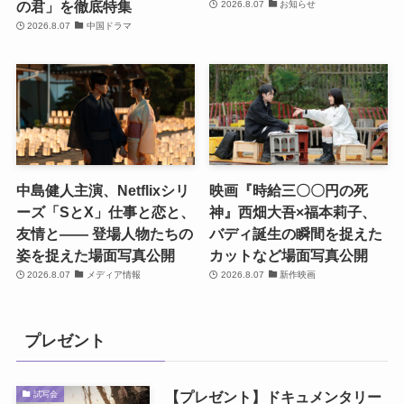
の君」を徹底特集
2026.8.07
お知らせ
2026.8.07
中国ドラマ
中島健人主演、Netflixシリ
映画『時給三〇〇円の死
ーズ「SとX」仕事と恋と、
神』西畑大吾×福本莉子、
友情と―― 登場人物たちの
バディ誕生の瞬間を捉えた
姿を捉えた場面写真公開
カットなど場面写真公開
2026.8.07
メディア情報
2026.8.07
新作映画
プレゼント
【プレゼント】ドキュメンタリー
試写会