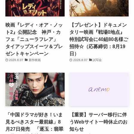
映画『レディ・オア・ノッ
【プレゼント】ドキュメン
ト2』公開記念 神戸・カ
タリー映画『戦場0地点』
フェ「ニューラフレア」
特別試写会に40組80名様ご
タイアップスイーツ＆プレ
招待☆（応募締切：8月19
ゼントキャンペーン
日）
2026.8.07
新作映画
2026.8.07
試写会
「中国ドラマが好き！いま
【重要】サーバー移行に伴
見るべきスター最前線」8
うWebサイト一時休止のお
月27日発売 「逐玉：翡翠
知らせ