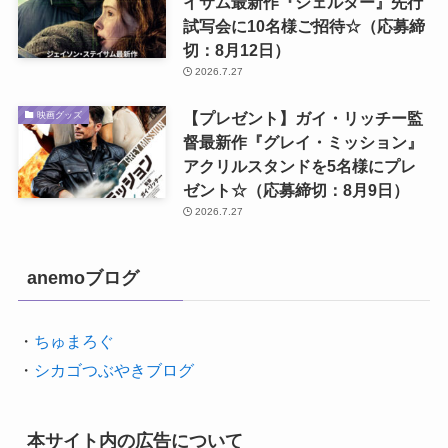
イサム最新作『シェルター』先行
試写会に10名様ご招待☆（応募締
切：8月12日）
2026.7.27
【プレゼント】ガイ・リッチー監
映画グッズ
督最新作『グレイ・ミッション』
アクリルスタンドを5名様にプレ
ゼント☆（応募締切：8月9日）
2026.7.27
anemoブログ
・
ちゅまろぐ
・
シカゴつぶやきブログ
本サイト内の広告について