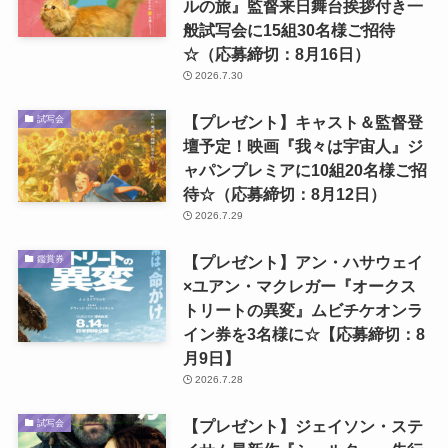
ルの旅』監督来日舞台挨拶付き一
般試写会に15組30名様ご招待
☆（応募締切：8月16日）
2026.7.30
【プレゼント】キャスト＆監督登
試写会
壇予定！映画『我々は宇宙人』ジ
ャパンプレミアに10組20名様ご招
待☆（応募締切：8月12日）
2026.7.29
【プレゼント】アン・ハサウェイ
鑑賞券
×ユアン・マクレガー『オークス
トリートの異変』ムビチケオンラ
イン券を3名様に☆【応募締切：8
月9日】
2026.7.28
【プレゼント】ジェイソン・ステ
試写会