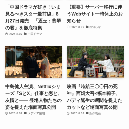
「中国ドラマが好き！いま
【重要】サーバー移行に伴
見るべきスター最前線」8
うWebサイト一時休止のお
月27日発売 「逐玉：翡翠
知らせ
の君」を徹底特集
2026.8.07
お知らせ
2026.8.07
中国ドラマ
中島健人主演、Netflixシリ
映画『時給三〇〇円の死
ーズ「SとX」仕事と恋と、
神』西畑大吾×福本莉子、
友情と―― 登場人物たちの
バディ誕生の瞬間を捉えた
姿を捉えた場面写真公開
カットなど場面写真公開
2026.8.07
メディア情報
2026.8.07
新作映画