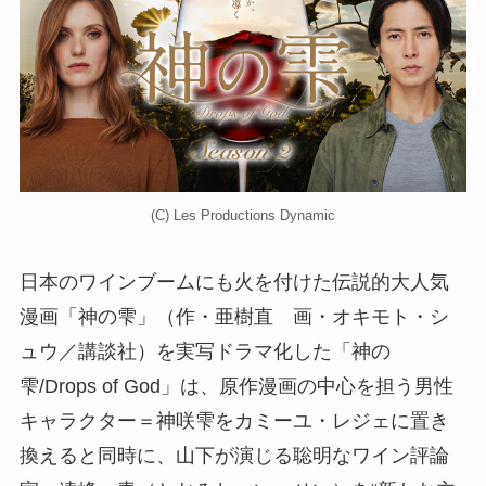
(C) Les Productions Dynamic
日本のワインブームにも火を付けた伝説的大人気
漫画「神の雫」（作・亜樹直 画・オキモト・シ
ュウ／講談社）を実写ドラマ化した「神の
雫/Drops of God」は、原作漫画の中心を担う男性
キャラクター＝神咲雫をカミーユ・レジェに置き
換えると同時に、山下が演じる聡明なワイン評論