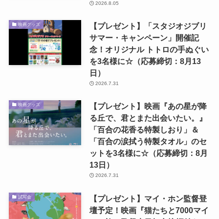
2026.8.05
【プレゼント】「スタジオジブリ
映画グッズ
サマー・キャンペーン」開催記
念！オリジナル トトロの手ぬぐい
を3名様に☆（応募締切：8月13
日）
2026.7.31
【プレゼント】映画『あの星が降
映画グッズ
る丘で、君とまた出会いたい。』
「百合の花香る特製しおり」＆
「百合の涙拭う特製タオル」のセ
ットを3名様に☆（応募締切：8月
13日）
2026.7.31
【プレゼント】マイ・ホン監督登
試写会
壇予定！映画『猫たちと7000マイ