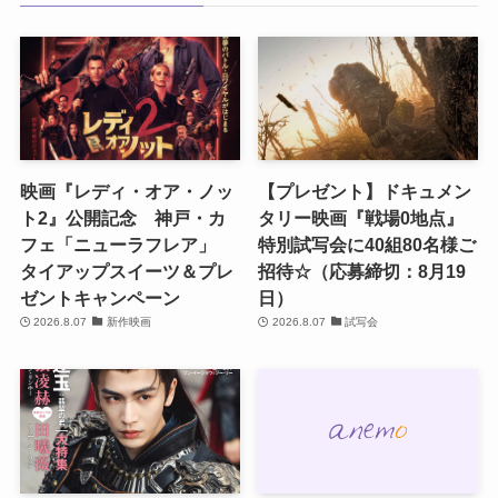
映画『レディ・オア・ノッ
【プレゼント】ドキュメン
ト2』公開記念 神戸・カ
タリー映画『戦場0地点』
フェ「ニューラフレア」
特別試写会に40組80名様ご
タイアップスイーツ＆プレ
招待☆（応募締切：8月19
ゼントキャンペーン
日）
2026.8.07
新作映画
2026.8.07
試写会