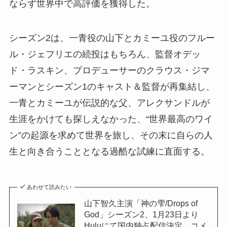
ならず世界中で高評価を獲得した。
シーズン2は、一青役の山下とカミーユ役のフルー
ル・ジェフリエの続投はもちろん、監督オデッ
ド・ラスキン、プロデューサーのクラウス・ジマ
ーマンとシーズン1のキャスト＆監督が再集結し、
一青とカミーユが伝説的な父、アレクサンドルが
生涯をかけても探しえなかった、“世界最高のワイ
ン”の起源を求めて世界を旅し、その末に自らの人
生と向き合うこととなる過酷な試練に直面する。
あわせて読みたい
山下智久主演「神の雫/Drops of
God」シーズン2、1月23日より
Huluにて国内独占配信決定 コメ