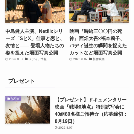
中島健人主演、Netflixシリ
映画『時給三〇〇円の死
ーズ「SとX」仕事と恋と、
神』西畑大吾×福本莉子、
友情と―― 登場人物たちの
バディ誕生の瞬間を捉えた
姿を捉えた場面写真公開
カットなど場面写真公開
2026.8.07
メディア情報
2026.8.07
新作映画
プレゼント
【プレゼント】ドキュメンタリー
試写会
映画『戦場0地点』特別試写会に
40組80名様ご招待☆（応募締切：
8月19日）
2026.8.07