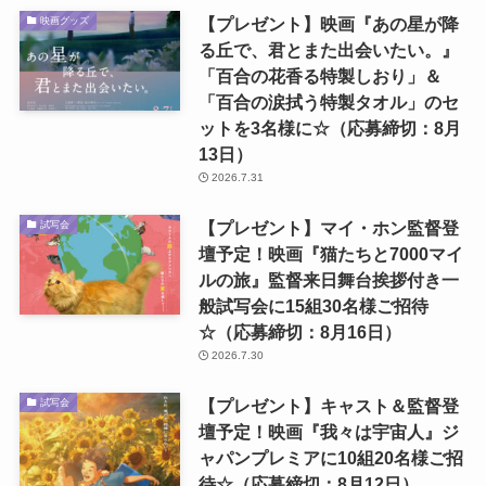
【プレゼント】映画『あの星が降
映画グッズ
る丘で、君とまた出会いたい。』
「百合の花香る特製しおり」＆
「百合の涙拭う特製タオル」のセ
ットを3名様に☆（応募締切：8月
13日）
2026.7.31
【プレゼント】マイ・ホン監督登
試写会
壇予定！映画『猫たちと7000マイ
ルの旅』監督来日舞台挨拶付き一
般試写会に15組30名様ご招待
☆（応募締切：8月16日）
2026.7.30
【プレゼント】キャスト＆監督登
試写会
壇予定！映画『我々は宇宙人』ジ
ャパンプレミアに10組20名様ご招
待☆（応募締切：8月12日）