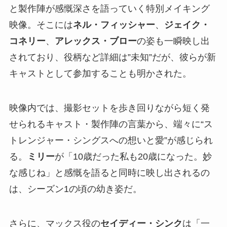
と製作陣が感慨深さを語っていく特別メイキング
映像。そこには
ネル・フィッシャー
、
ジェイク・
コネリー
、
アレックス・ブロー
の姿も一瞬映し出
されており、役柄など詳細は”未知”だが、彼らが新
キャストとして参加することも明かされた。
映像内では、撮影セットを歩き回りながら短く発
せられるキャスト・製作陣の言葉から、端々に“ス
トレンジャー・シングスへの想いと愛”が感じられ
る。
ミリー
が「10歳だった私も20歳になった。妙
な感じね」と感慨を語ると同時に映し出されるの
は、シーズン1の頃の幼き姿だ。
さらに、マックス役の
セイディー・シンク
は「一