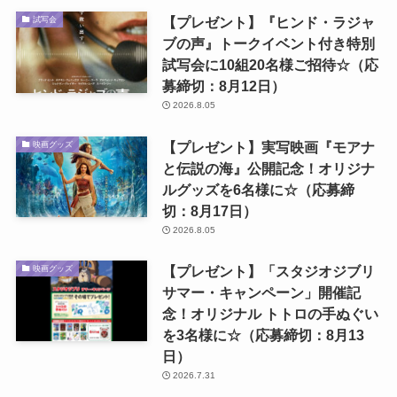
【プレゼント】『ヒンド・ラジャ
試写会
ブの声』トークイベント付き特別
試写会に10組20名様ご招待☆（応
募締切：8月12日）
2026.8.05
【プレゼント】実写映画『モアナ
映画グッズ
と伝説の海』公開記念！オリジナ
ルグッズを6名様に☆（応募締
切：8月17日）
2026.8.05
【プレゼント】「スタジオジブリ
映画グッズ
サマー・キャンペーン」開催記
念！オリジナル トトロの手ぬぐい
を3名様に☆（応募締切：8月13
日）
2026.7.31