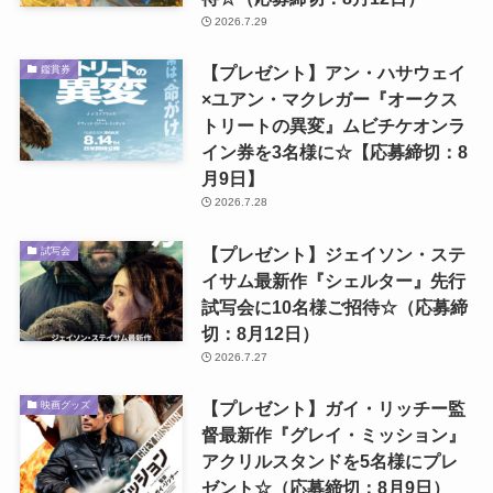
2026.7.29
【プレゼント】アン・ハサウェイ
鑑賞券
×ユアン・マクレガー『オークス
トリートの異変』ムビチケオンラ
イン券を3名様に☆【応募締切：8
月9日】
2026.7.28
【プレゼント】ジェイソン・ステ
試写会
イサム最新作『シェルター』先行
試写会に10名様ご招待☆（応募締
切：8月12日）
2026.7.27
【プレゼント】ガイ・リッチー監
映画グッズ
督最新作『グレイ・ミッション』
アクリルスタンドを5名様にプレ
ゼント☆（応募締切：8月9日）