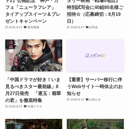
ト2』公開記念 神戸・カ
タリー映画『戦場0地点』
フェ「ニューラフレア」
特別試写会に40組80名様ご
タイアップスイーツ＆プレ
招待☆（応募締切：8月19
ゼントキャンペーン
日）
2026.8.07
新作映画
2026.8.07
試写会
「中国ドラマが好き！いま
【重要】サーバー移行に伴
見るべきスター最前線」8
うWebサイト一時休止のお
月27日発売 「逐玉：翡翠
知らせ
の君」を徹底特集
2026.8.07
お知らせ
2026.8.07
中国ドラマ