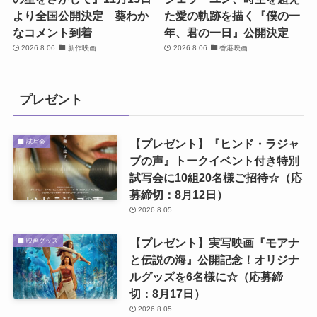
より全国公開決定 葵わか
た愛の軌跡を描く『僕の一
なコメント到着
年、君の一日』公開決定
2026.8.06
新作映画
2026.8.06
香港映画
プレゼント
【プレゼント】『ヒンド・ラジャ
試写会
ブの声』トークイベント付き特別
試写会に10組20名様ご招待☆（応
募締切：8月12日）
2026.8.05
【プレゼント】実写映画『モアナ
映画グッズ
と伝説の海』公開記念！オリジナ
ルグッズを6名様に☆（応募締
切：8月17日）
2026.8.05