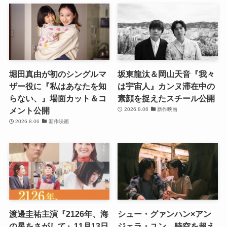
堀田真由が初のシングルマ
坂東龍汰＆岡山天音『我々
ザー役に『私はあなたを知
は宇宙人』カンヌ滞在中の
らない、』場面カット＆コ
素顔を捉えたスチール公開
メント公開
2026.8.06
新作映画
2026.8.06
新作映画
渡邊圭祐主演『2126年、海
シュー・グァンハン×アン
の星をさがして』11月13日
ジェラ・ユン、時空を超え