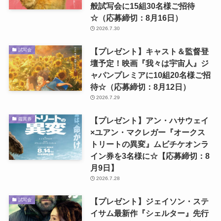
般試写会に15組30名様ご招待
☆（応募締切：8月16日）
2026.7.30
【プレゼント】キャスト＆監督登
試写会
壇予定！映画『我々は宇宙人』ジ
ャパンプレミアに10組20名様ご招
待☆（応募締切：8月12日）
2026.7.29
【プレゼント】アン・ハサウェイ
鑑賞券
×ユアン・マクレガー『オークス
トリートの異変』ムビチケオンラ
イン券を3名様に☆【応募締切：8
月9日】
2026.7.28
【プレゼント】ジェイソン・ステ
試写会
イサム最新作『シェルター』先行