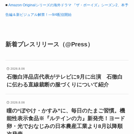
■
Amazon Originalシリーズの海外ドラマ 『ザ・ボーイズ』シーズン2、本予
告編＆新ビジュアル解禁！―9/4配信開始
新着プレスリリース（@Press）
2026.8.06
石徹白洋品店代表がテレビに9月に出演 石徹白
に伝わる直線裁断の服づくりについて紹介
2026.8.06
瞳の“ぼやけ・かすみ”に、毎日のたまご習慣。機
能性表示食品※『ルテインの力』新発売！ヨード
卵・光でおなじみの日本農産工業より8月以降順