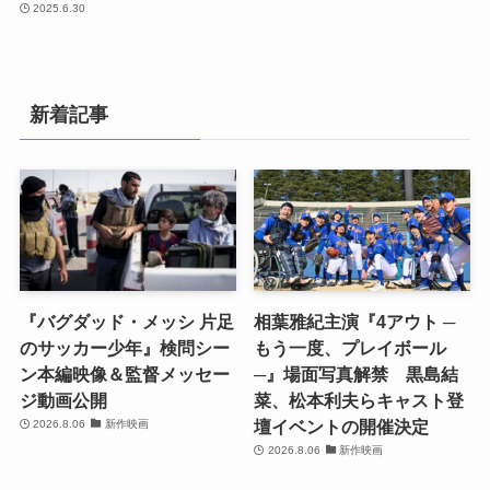
2025.6.30
新着記事
『バグダッド・メッシ 片足
相葉雅紀主演『4アウト ─
のサッカー少年』検問シー
もう一度、プレイボール
ン本編映像＆監督メッセー
─』場面写真解禁 黒島結
ジ動画公開
菜、松本利夫らキャスト登
壇イベントの開催決定
2026.8.06
新作映画
2026.8.06
新作映画