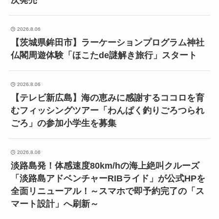
次発売
2026.8.06
【茨城県鉾田市】ラーケーションプログラム神社
仏閣周遊体験「ほこたde謎解き旅行」スタート
2026.8.06
【テレビ新広島】海の恵みに感謝するココロを育
むフィッシングツアー「わんぱく釣りごろつられ
ごろ」の参加小学生を募集
2026.8.06
淡路島発！体感速度80km/hの海上絶叫クルーズ
「淡路島アドベンチャーRIBライド」が公式HPを
全面リニューアル！～スマホで即予約完了の「ス
マート設計」へ刷新～