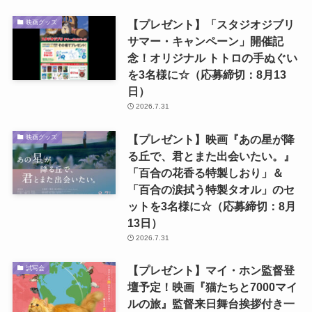
【プレゼント】「スタジオジブリ
映画グッズ
サマー・キャンペーン」開催記
念！オリジナル トトロの手ぬぐい
を3名様に☆（応募締切：8月13
日）
2026.7.31
【プレゼント】映画『あの星が降
映画グッズ
る丘で、君とまた出会いたい。』
「百合の花香る特製しおり」＆
「百合の涙拭う特製タオル」のセ
ットを3名様に☆（応募締切：8月
13日）
2026.7.31
【プレゼント】マイ・ホン監督登
試写会
壇予定！映画『猫たちと7000マイ
ルの旅』監督来日舞台挨拶付き一