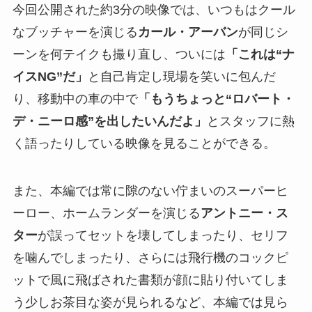
今回公開された約3分の映像では、いつもはクール
なブッチャーを演じる
カール・アーバン
が同じシ
ーンを何テイクも撮り直し、ついには
「これは“ナ
イスNG”だ」
と自己肯定し現場を笑いに包んだ
り、移動中の車の中で
「もうちょっと“ロバート・
デ・ニーロ感”を出したいんだよ」
とスタッフに熱
く語ったりしている映像を見ることができる。
また、本編では常に隙のない佇まいのスーパーヒ
ーロー、ホームランダーを演じる
アントニー・ス
ター
が誤ってセットを壊してしまったり、セリフ
を噛んでしまったり、さらには飛行機のコックピ
ットで風に飛ばされた書類が顔に貼り付いてしま
う少しお茶目な姿が見られるなど、本編では見ら