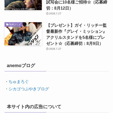
試写会に10名様ご招待☆（応募締
切：8月12日）
2026.7.27
【プレゼント】ガイ・リッチー監
映画グッズ
督最新作『グレイ・ミッション』
アクリルスタンドを5名様にプレ
ゼント☆（応募締切：8月9日）
2026.7.27
anemoブログ
・
ちゅまろぐ
・
シカゴつぶやきブログ
本サイト内の広告について