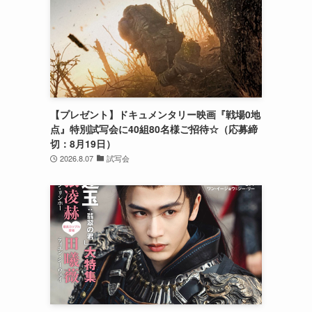
【プレゼント】ドキュメンタリー映画『戦場0地
点』特別試写会に40組80名様ご招待☆（応募締
切：8月19日）
2026.8.07
試写会