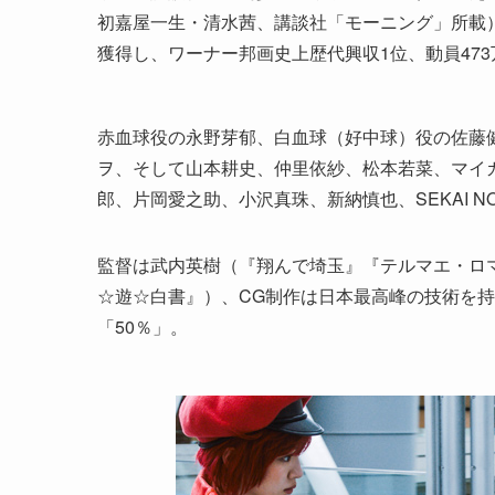
初嘉屋一生・清水茜、講談社「モーニング」所載）を
獲得し、ワーナー邦画史上歴代興収1位、動員47
赤血球役の永野芽郁、白血球（好中球）役の佐藤
ヲ、そして山本耕史、仲里依紗、松本若菜、マイ
郎、片岡愛之助、小沢真珠、新納慎也、SEKAI NO 
監督は武内英樹（『翔んで埼玉』『テルマエ・ロ
☆遊☆白書』）、CG制作は日本最高峰の技術を持つ白
「50％」。