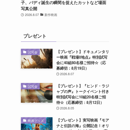
子、バディ誕生の瞬間を捉えたカットなど場面
写真公開
2026.8.07
新作映画
プレゼント
【プレゼント】ドキュメンタリ
試写会
ー映画『戦場0地点』特別試写
会に40組80名様ご招待☆（応
募締切：8月19日）
2026.8.07
【プレゼント】『ヒンド・ラジ
試写会
ャブの声』トークイベント付き
特別試写会に10組20名様ご招
待☆（応募締切：8月12日）
2026.8.05
【プレゼント】実写映画『モア
映画グッズ
ナと伝説の海』公開記念！オリ