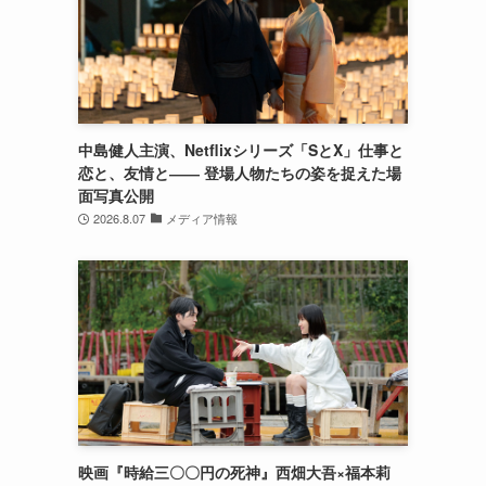
中島健人主演、Netflixシリーズ「SとX」仕事と
恋と、友情と―― 登場人物たちの姿を捉えた場
面写真公開
2026.8.07
メディア情報
映画『時給三〇〇円の死神』西畑大吾×福本莉