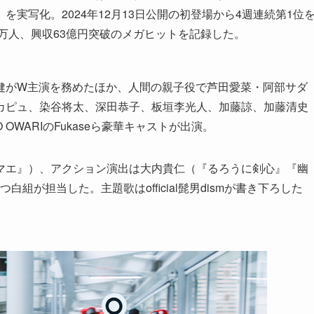
実写化。2024年12月13日公開の初登場から4週連続第1位
3万人、興収63億円突破のメガヒットを記録した。
健がW主演を務めたほか、人間の親子役で芦田愛菜・阿部サダ
カピュ、染谷将太、深田恭子、板垣李光人、加藤諒、加藤清史
OWARIのFukaseら豪華キャストが出演。
マエ』）、アクション演出は大内貴仁（『るろうに剣心』『幽
組が担当した。主題歌はofficial髭男dismが書き下ろした