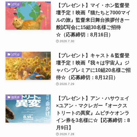
【プレゼント】マイ・ホン監督登
試写会
壇予定！映画『猫たちと7000マイ
ルの旅』監督来日舞台挨拶付き一
般試写会に15組30名様ご招待
☆（応募締切：8月16日）
2026.7.30
【プレゼント】キャスト＆監督登
試写会
壇予定！映画『我々は宇宙人』ジ
ャパンプレミアに10組20名様ご招
待☆（応募締切：8月12日）
2026.7.29
【プレゼント】アン・ハサウェイ
鑑賞券
×ユアン・マクレガー『オークス
トリートの異変』ムビチケオンラ
イン券を3名様に☆【応募締切：8
月9日】
2026.7.28