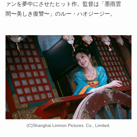
ァンを夢中にさせたヒット作。監督は「墨雨雲
間〜美しき復讐〜」のルー・ハオジージー。
(C)Shanghai Linmon Pictures. Co., Limited.