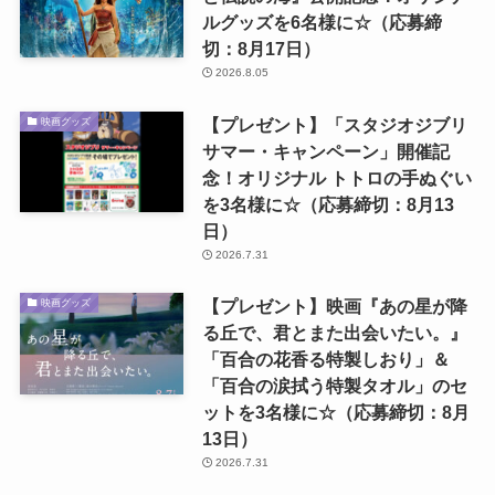
ルグッズを6名様に☆（応募締
切：8月17日）
2026.8.05
【プレゼント】「スタジオジブリ
映画グッズ
サマー・キャンペーン」開催記
念！オリジナル トトロの手ぬぐい
を3名様に☆（応募締切：8月13
日）
2026.7.31
【プレゼント】映画『あの星が降
映画グッズ
る丘で、君とまた出会いたい。』
「百合の花香る特製しおり」＆
「百合の涙拭う特製タオル」のセ
ットを3名様に☆（応募締切：8月
13日）
2026.7.31