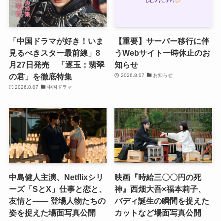
「中国ドラマが好き！いま
【重要】サーバー移行に伴
見るべきスター最前線」8
うWebサイト一時休止のお
月27日発売 「逐玉：翡翠
知らせ
の君」を徹底特集
2026.8.07
お知らせ
2026.8.07
中国ドラマ
中島健人主演、Netflixシリ
映画『時給三〇〇円の死
ーズ「SとX」仕事と恋と、
神』西畑大吾×福本莉子、
友情と―― 登場人物たちの
バディ誕生の瞬間を捉えた
姿を捉えた場面写真公開
カットなど場面写真公開