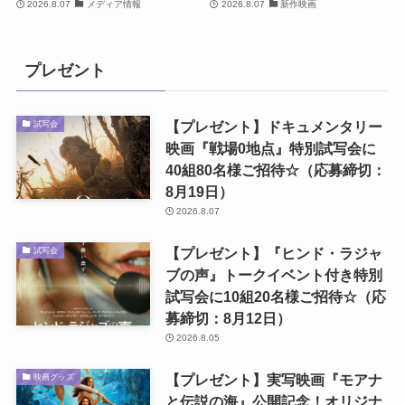
2026.8.07
メディア情報
2026.8.07
新作映画
プレゼント
【プレゼント】ドキュメンタリー
試写会
映画『戦場0地点』特別試写会に
40組80名様ご招待☆（応募締切：
8月19日）
2026.8.07
【プレゼント】『ヒンド・ラジャ
試写会
ブの声』トークイベント付き特別
試写会に10組20名様ご招待☆（応
募締切：8月12日）
2026.8.05
【プレゼント】実写映画『モアナ
映画グッズ
と伝説の海』公開記念！オリジナ