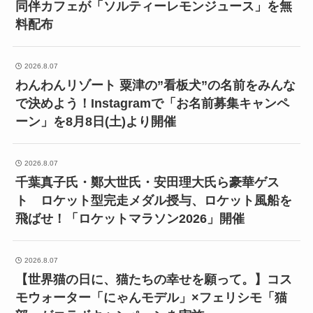
同伴カフェが「ソルティーレモンジュース」を無
料配布
2026.8.07
わんわんリゾート 粟津の”看板犬”の名前をみんな
で決めよう！Instagramで「お名前募集キャンペ
ーン」を8月8日(土)より開催
2026.8.07
千葉真子氏・鄭大世氏・安田理大氏ら豪華ゲス
ト ロケット型完走メダル授与、ロケット風船を
飛ばせ！「ロケットマラソン2026」開催
2026.8.07
【世界猫の日に、猫たちの幸せを願って。】コス
モウォーター「にゃんモデル」×フェリシモ「猫