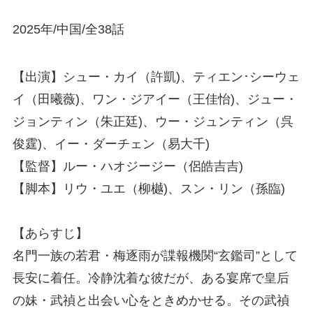
2025年/中国/全38話
【出演】シュー・カイ（許凱)、ティエン･シーウェ
イ（田曦薇)、ワン・ジアイー（王佳怡)、ジュー・
ジョンティン（朱正廷)、ウー・ジュンティン（呉
俊霆)、イー・ダーチェン（易大千)
【監督】ルー・ハオジージー（侶皓吉吉)
【脚本】リウ・ユエ（柳樾)、スン・リン（孫臨)
【あらすじ】
名門一族の若君・梅逐雨が諜報機関“玄鑑司”として
長安に着任。冷静沈着な彼だが、ある宴席で皇后
の妹・武禎と出会い心をときめかせる。その武禎