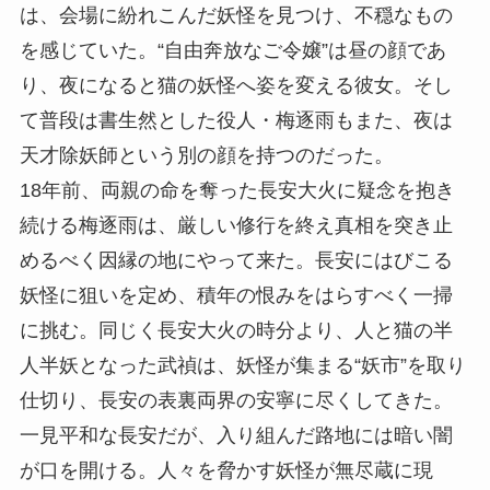
は、会場に紛れこんだ妖怪を見つけ、不穏なもの
を感じていた。“自由奔放なご令嬢”は昼の顔であ
り、夜になると猫の妖怪へ姿を変える彼女。そし
て普段は書生然とした役人・梅逐雨もまた、夜は
天才除妖師という別の顔を持つのだった。
18年前、両親の命を奪った長安大火に疑念を抱き
続ける梅逐雨は、厳しい修行を終え真相を突き止
めるべく因縁の地にやって来た。長安にはびこる
妖怪に狙いを定め、積年の恨みをはらすべく一掃
に挑む。同じく長安大火の時分より、人と猫の半
人半妖となった武禎は、妖怪が集まる“妖市”を取り
仕切り、長安の表裏両界の安寧に尽くしてきた。
一見平和な長安だが、入り組んだ路地には暗い闇
が口を開ける。人々を脅かす妖怪が無尽蔵に現