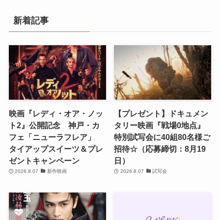
新着記事
映画『レディ・オア・ノッ
【プレゼント】ドキュメン
ト2』公開記念 神戸・カ
タリー映画『戦場0地点』
フェ「ニューラフレア」
特別試写会に40組80名様ご
タイアップスイーツ＆プレ
招待☆（応募締切：8月19
ゼントキャンペーン
日）
2026.8.07
新作映画
2026.8.07
試写会