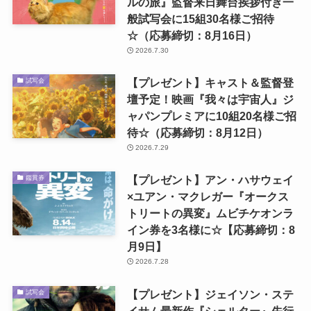
ルの旅』監督来日舞台挨拶付き一
般試写会に15組30名様ご招待
☆（応募締切：8月16日）
2026.7.30
【プレゼント】キャスト＆監督登
試写会
壇予定！映画『我々は宇宙人』ジ
ャパンプレミアに10組20名様ご招
待☆（応募締切：8月12日）
2026.7.29
【プレゼント】アン・ハサウェイ
鑑賞券
×ユアン・マクレガー『オークス
トリートの異変』ムビチケオンラ
イン券を3名様に☆【応募締切：8
月9日】
2026.7.28
【プレゼント】ジェイソン・ステ
試写会
イサム最新作『シェルター』先行