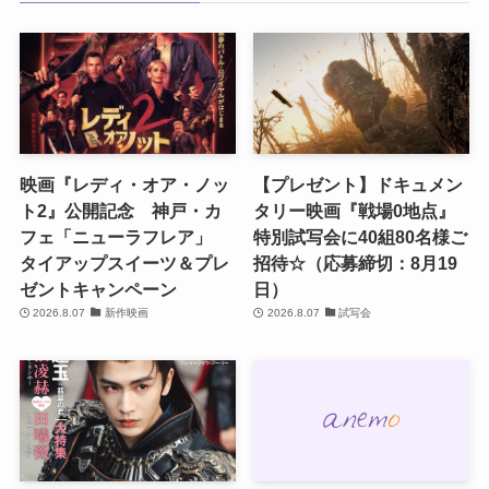
映画『レディ・オア・ノッ
【プレゼント】ドキュメン
ト2』公開記念 神戸・カ
タリー映画『戦場0地点』
フェ「ニューラフレア」
特別試写会に40組80名様ご
タイアップスイーツ＆プレ
招待☆（応募締切：8月19
ゼントキャンペーン
日）
2026.8.07
新作映画
2026.8.07
試写会