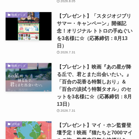
2026.8.05
【プレゼント】「スタジオジブリ
映画グッズ
サマー・キャンペーン」開催記
念！オリジナル トトロの手ぬぐい
を3名様に☆（応募締切：8月13
日）
2026.7.31
【プレゼント】映画『あの星が降
映画グッズ
る丘で、君とまた出会いたい。』
「百合の花香る特製しおり」＆
「百合の涙拭う特製タオル」のセ
ットを3名様に☆（応募締切：8月
13日）
2026.7.31
【プレゼント】マイ・ホン監督登
試写会
壇予定！映画『猫たちと7000マイ