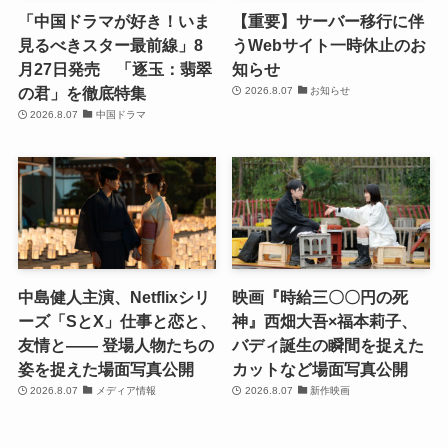
「中国ドラマが好き！いま
【重要】サーバー移行に伴
見るべきスター最前線」8
うWebサイト一時休止のお
月27日発売 「逐玉：翡翠
知らせ
の君」を徹底特集
2026.8.07
お知らせ
2026.8.07
中国ドラマ
中島健人主演、Netflixシリ
映画『時給三〇〇円の死
ーズ「SとX」仕事と恋と、
神』西畑大吾×福本莉子、
友情と―― 登場人物たちの
バディ誕生の瞬間を捉えた
姿を捉えた場面写真公開
カットなど場面写真公開
2026.8.07
メディア情報
2026.8.07
新作映画