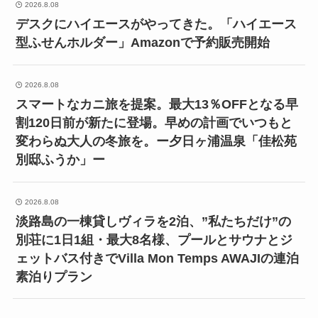
2026.8.08
デスクにハイエースがやってきた。「ハイエース
型ふせんホルダー」Amazonで予約販売開始
2026.8.08
スマートなカニ旅を提案。最大13％OFFとなる早
割120日前が新たに登場。早めの計画でいつもと
変わらぬ大人の冬旅を。ー夕日ヶ浦温泉「佳松苑
別邸ふうか」ー
2026.8.08
淡路島の一棟貸しヴィラを2泊、”私たちだけ”の
別荘に1日1組・最大8名様、プールとサウナとジ
ェットバス付きでVilla Mon Temps AWAJIの連泊
素泊りプラン