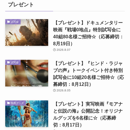
プレゼント
【プレゼント】ドキュメンタリー
試写会
映画『戦場0地点』特別試写会に
40組80名様ご招待☆（応募締切：
8月19日）
2026.8.07
【プレゼント】『ヒンド・ラジャ
試写会
ブの声』トークイベント付き特別
試写会に10組20名様ご招待☆（応
募締切：8月12日）
2026.8.05
【プレゼント】実写映画『モアナ
映画グッズ
と伝説の海』公開記念！オリジナ
ルグッズを6名様に☆（応募締
切：8月17日）