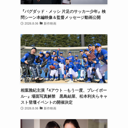
『バグダッド・メッシ 片足のサッカー少年』検
問シーン本編映像＆監督メッセージ動画公開
2026.8.06
新作映画
相葉雅紀主演『4アウト ─もう一度、プレイボー
ル─』場面写真解禁 黒島結菜、松本利夫らキャ
スト登壇イベントの開催決定
2026.8.06
新作映画