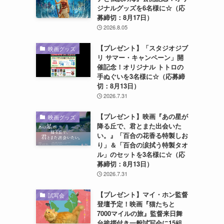
ジナルグッズを6名様に☆（応
募締切：8月17日）
2026.8.05
ー
【プレゼント】「スタジオジブ
映画グッズ
リ サマー・キャンペーン」開
催記念！オリジナル トトロの
手ぬぐいを3名様に☆（応募締
切：8月13日）
2026.7.31
【プレゼント】映画『あの星が
映画グッズ
降る丘で、君とまた出会いた
い。』「百合の花香る特製しお
り」＆「百合の涙拭う特製タオ
ル」のセットを3名様に☆（応
募締切：8月13日）
2026.7.31
【プレゼント】マイ・ホン監督
試写会
登壇予定！映画『猫たちと
7000マイルの旅』監督来日舞
台挨拶付き一般試写会に15組