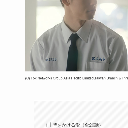
(C) Fox Networks Group Asia Pacific Limited,Taiwan Branch & Thr
時をかける愛（全26話）