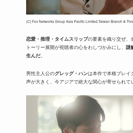
(C) Fox Networks Group Asia Pacific Limited,Taiwan Branch & Thr
恋愛・推理・タイムスリップ
の要素を織り交ぜ、
トーリー展開が視聴者の心をわしづかみにし、
謎
生んだ
。
男性主人公の
グレッグ・ハン
は本作で本格ブレイ
声が大きく、今アジアで絶大な関心が寄せられて