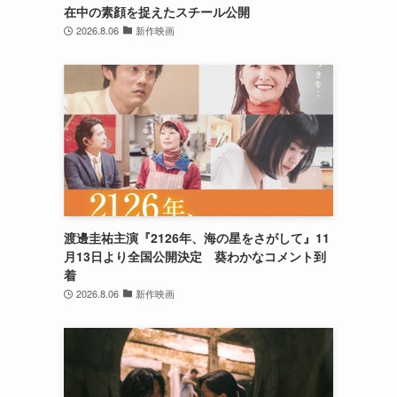
在中の素顔を捉えたスチール公開
2026.8.06
新作映画
渡邊圭祐主演『2126年、海の星をさがして』11
月13日より全国公開決定 葵わかなコメント到
着
2026.8.06
新作映画