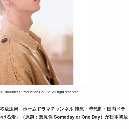
ee Phoenixes Production Co. Ltd. All right reserved.
CS放送局「ホームドラマチャンネル 韓流・時代劇・国内ドラ
る愛」（原題：想見你 Someday or One Day）が日本初放