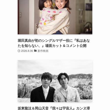
堀田真由が初のシングルマザー役に『私はあな
たを知らない、』場面カット＆コメント公開
2026.8.06
新作映画
坂東龍汰＆岡山天音『我々は宇宙人』カンヌ滞