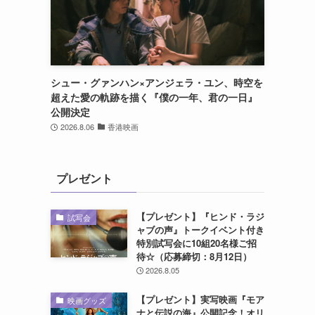
シュー・グァンハン×アンジェラ・ユン、時空を
超えた愛の軌跡を描く『僕の一年、君の一日』
公開決定
2026.8.06
香港映画
プレゼント
【プレゼント】『ヒンド・ラジ
試写会
ャブの声』トークイベント付き
特別試写会に10組20名様ご招
待☆（応募締切：8月12日）
2026.8.05
【プレゼント】実写映画『モア
映画グッズ
ナと伝説の海』公開記念！オリ