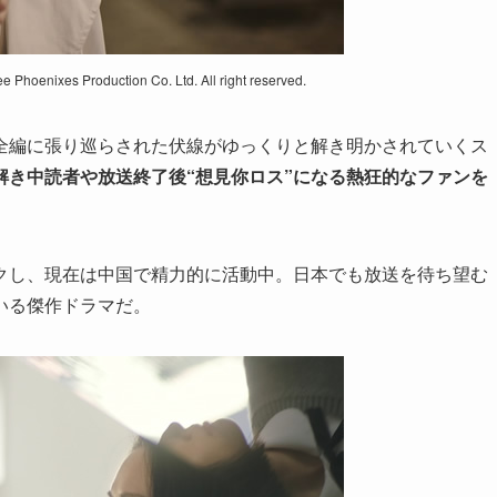
ee Phoenixes Production Co. Ltd. All right reserved.
全編に張り巡らされた伏線がゆっくりと解き明かされていくス
解き中読者や放送終了後“想見你ロス”になる熱狂的なファンを
クし、現在は中国で精力的に活動中。日本でも放送を待ち望む
いる傑作ドラマだ。