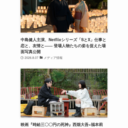
中島健人主演、Netflixシリーズ「SとX」仕事と
恋と、友情と―― 登場人物たちの姿を捉えた場
面写真公開
2026.8.07
メディア情報
映画『時給三〇〇円の死神』西畑大吾×福本莉