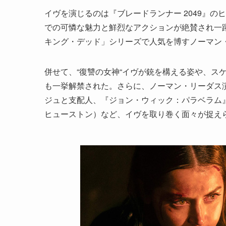
イヴを演じるのは『ブレードランナー 2049』の
での可憐な魅力と鮮烈なアクションが絶賛され一
キング・デッド」シリーズで人気を博すノーマン
併せて、“復讐の女神“イヴが銃を構える姿や、ス
も一挙解禁された。さらに、ノーマン・リーダス
ジュと支配人、『ジョン・ウィック：パラベラム
ヒューストン）など、イヴを取り巻く面々が捉え