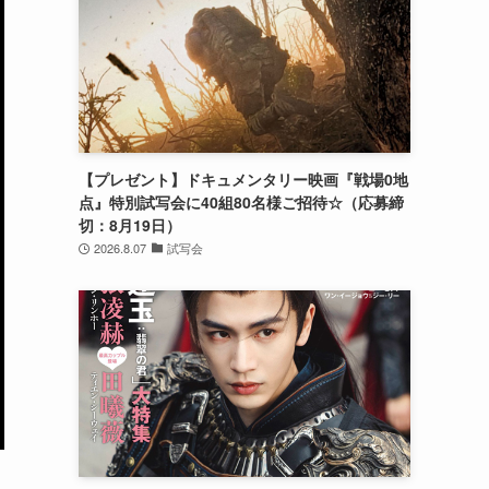
【プレゼント】ドキュメンタリー映画『戦場0地
点』特別試写会に40組80名様ご招待☆（応募締
切：8月19日）
2026.8.07
試写会