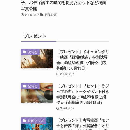
子、バディ誕生の瞬間を捉えたカットなど場面
写真公開
2026.8.07
新作映画
プレゼント
【プレゼント】ドキュメンタリ
試写会
ー映画『戦場0地点』特別試写
会に40組80名様ご招待☆（応
募締切：8月19日）
2026.8.07
【プレゼント】『ヒンド・ラジ
試写会
ャブの声』トークイベント付き
特別試写会に10組20名様ご招
待☆（応募締切：8月12日）
2026.8.05
【プレゼント】実写映画『モア
映画グッズ
ナと伝説の海』公開記念！オリ