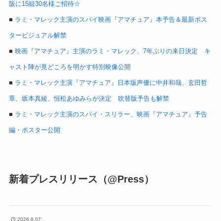
阪に15組30名様ご招待☆
■
ラミ・マレック主演のスパイ映画『アマチュア』本予告＆最新ポス
タービジュアル解禁
■
映画『アマチュア』主演のラミ・マレック、7年ぶりの来日決定 キ
ャスト陣が見どころを明かす特別映像公開
■
ラミ・マレック主演『アマチュア』日本版声優に中井和哉、玄田哲
章、坂本真綾、恒松あゆみらが決定 吹替版予告も解禁
■
ラミ・マレック主演のスパイ・スリラー、映画『アマチュア』予告
編・ポスター公開
新着プレスリリース（@Press）
2026.8.07