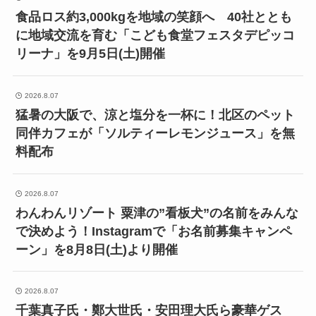
食品ロス約3,000kgを地域の笑顔へ 40社ととも
に地域交流を育む「こども食堂フェスタデピッコ
リーナ」を9月5日(土)開催
2026.8.07
猛暑の大阪で、涼と塩分を一杯に！北区のペット
同伴カフェが「ソルティーレモンジュース」を無
料配布
2026.8.07
わんわんリゾート 粟津の”看板犬”の名前をみんな
で決めよう！Instagramで「お名前募集キャンペ
ーン」を8月8日(土)より開催
2026.8.07
千葉真子氏・鄭大世氏・安田理大氏ら豪華ゲス