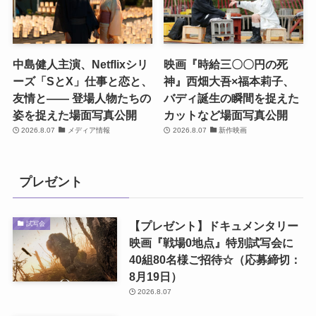
中島健人主演、Netflixシリ
映画『時給三〇〇円の死
ーズ「SとX」仕事と恋と、
神』西畑大吾×福本莉子、
友情と―― 登場人物たちの
バディ誕生の瞬間を捉えた
姿を捉えた場面写真公開
カットなど場面写真公開
2026.8.07
メディア情報
2026.8.07
新作映画
プレゼント
【プレゼント】ドキュメンタリー
試写会
映画『戦場0地点』特別試写会に
40組80名様ご招待☆（応募締切：
8月19日）
2026.8.07