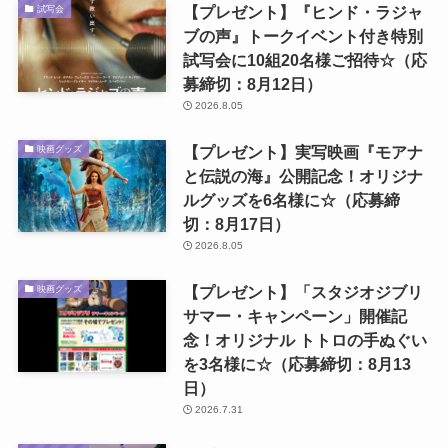
【プレゼント】『ヒンド・ラジャ
試写会
ブの声』トークイベント付き特別
試写会に10組20名様ご招待☆（応
募締切：8月12日）
2026.8.05
【プレゼント】実写映画『モアナ
映画グッズ
と伝説の海』公開記念！オリジナ
ルグッズを6名様に☆（応募締
切：8月17日）
2026.8.05
【プレゼント】「スタジオジブリ
映画グッズ
サマー・キャンペーン」開催記
念！オリジナル トトロの手ぬぐい
を3名様に☆（応募締切：8月13
日）
2026.7.31