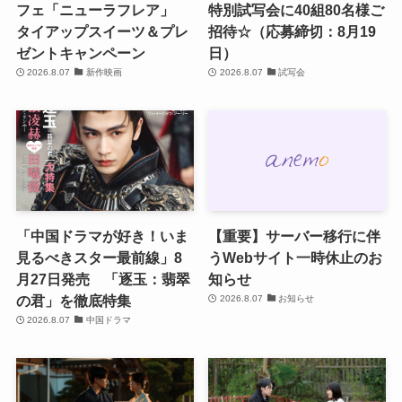
フェ「ニューラフレア」
特別試写会に40組80名様ご
タイアップスイーツ＆プレ
招待☆（応募締切：8月19
ゼントキャンペーン
日）
2026.8.07
新作映画
2026.8.07
試写会
「中国ドラマが好き！いま
【重要】サーバー移行に伴
見るべきスター最前線」8
うWebサイト一時休止のお
月27日発売 「逐玉：翡翠
知らせ
の君」を徹底特集
2026.8.07
お知らせ
2026.8.07
中国ドラマ