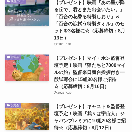
【プレゼント】映画『あの星が降
映画グッズ
る丘で、君とまた出会いたい。』
「百合の花香る特製しおり」＆
「百合の涙拭う特製タオル」のセ
ットを3名様に☆（応募締切：8月
13日）
2026.7.31
【プレゼント】マイ・ホン監督登
試写会
壇予定！映画『猫たちと7000マイ
ルの旅』監督来日舞台挨拶付き一
般試写会に15組30名様ご招待
☆（応募締切：8月16日）
2026.7.30
【プレゼント】キャスト＆監督登
試写会
壇予定！映画『我々は宇宙人』ジ
ャパンプレミアに10組20名様ご招
待☆（応募締切：8月12日）