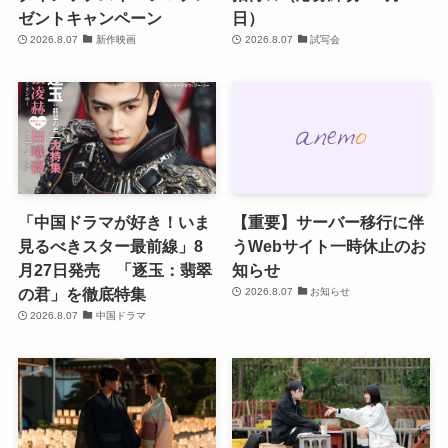
ゼントキャンペーン
日）
2026.8.07
新作映画
2026.8.07
試写会
「中国ドラマが好き！いま
【重要】サーバー移行に伴
見るべきスター最前線」8
うWebサイト一時休止のお
月27日発売 「逐玉：翡翠
知らせ
の君」を徹底特集
2026.8.07
お知らせ
2026.8.07
中国ドラマ