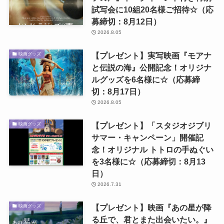
試写会に10組20名様ご招待☆（応
募締切：8月12日）
2026.8.05
【プレゼント】実写映画『モアナ
映画グッズ
と伝説の海』公開記念！オリジナ
ルグッズを6名様に☆（応募締
切：8月17日）
2026.8.05
【プレゼント】「スタジオジブリ
映画グッズ
サマー・キャンペーン」開催記
念！オリジナル トトロの手ぬぐい
を3名様に☆（応募締切：8月13
日）
2026.7.31
【プレゼント】映画『あの星が降
映画グッズ
る丘で、君とまた出会いたい。』