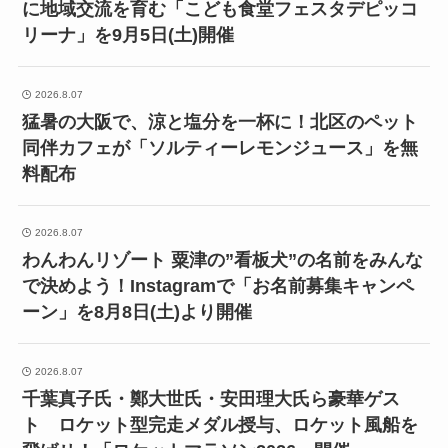
に地域交流を育む「こども食堂フェスタデピッコ
リーナ」を9月5日(土)開催
2026.8.07
猛暑の大阪で、涼と塩分を一杯に！北区のペット
同伴カフェが「ソルティーレモンジュース」を無
料配布
2026.8.07
わんわんリゾート 粟津の”看板犬”の名前をみんな
で決めよう！Instagramで「お名前募集キャンペ
ーン」を8月8日(土)より開催
2026.8.07
千葉真子氏・鄭大世氏・安田理大氏ら豪華ゲス
ト ロケット型完走メダル授与、ロケット風船を