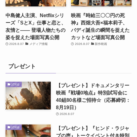
中島健人主演、Netflixシリ
映画『時給三〇〇円の死
ーズ「SとX」仕事と恋と、
神』西畑大吾×福本莉子、
友情と―― 登場人物たちの
バディ誕生の瞬間を捉えた
姿を捉えた場面写真公開
カットなど場面写真公開
2026.8.07
メディア情報
2026.8.07
新作映画
プレゼント
【プレゼント】ドキュメンタリー
試写会
映画『戦場0地点』特別試写会に
40組80名様ご招待☆（応募締切：
8月19日）
2026.8.07
【プレゼント】『ヒンド・ラジャ
試写会
ブの声』トークイベント付き特別