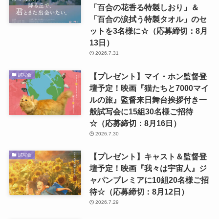
「百合の花香る特製しおり」＆
「百合の涙拭う特製タオル」のセ
ットを3名様に☆（応募締切：8月
13日）
2026.7.31
【プレゼント】マイ・ホン監督登
試写会
壇予定！映画『猫たちと7000マイ
ルの旅』監督来日舞台挨拶付き一
般試写会に15組30名様ご招待
☆（応募締切：8月16日）
2026.7.30
【プレゼント】キャスト＆監督登
試写会
壇予定！映画『我々は宇宙人』ジ
ャパンプレミアに10組20名様ご招
待☆（応募締切：8月12日）
2026.7.29