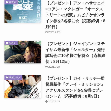
【プレゼント】アン・ハサウェイ
鑑賞券
×ユアン・マクレガー『オークス
トリートの異変』ムビチケオンラ
イン券を3名様に☆【応募締切：8
月9日】
2026.7.28
【プレゼント】ジェイソン・ステ
試写会
イサム最新作『シェルター』先行
試写会に10名様ご招待☆（応募締
切：8月12日）
2026.7.27
【プレゼント】ガイ・リッチー監
映画グッズ
督最新作『グレイ・ミッション』
アクリルスタンドを5名様にプレ
ゼント☆（応募締切：8月9日）
2026.7.27