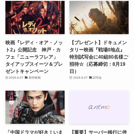
映画『レディ・オア・ノッ
【プレゼント】ドキュメン
ト2』公開記念 神戸・カ
タリー映画『戦場0地点』
フェ「ニューラフレア」
特別試写会に40組80名様ご
タイアップスイーツ＆プレ
招待☆（応募締切：8月19
ゼントキャンペーン
日）
2026.8.07
新作映画
2026.8.07
試写会
「中国ドラマが好き！いま
【重要】サーバー移行に伴