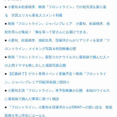
■
小栗旬＆松坂桃李、映画『フロントライン』での初共演を振り返
る 沢尻エリカら著名人コメント到着
■
映画『フロントライン』ジャパンプレミア 小栗旬、松坂桃李、池
松壮亮らが集結！「胸を張って皆さんにお届けできる」
■
小栗旬、松坂桃李、池松壮亮、窪塚洋介らがリアリティを追求『フ
ロントライン』メイキング写真＆特別映像公開
■
映画『フロントライン』新型コロナウイルスに最前線で挑んだ人々
の人間ドラマを映し出した場面写真公開
■
【応募終了】ゲスト登壇イベント実施予定！映画『フロントライ
ン』ジャパンプレミア15組30名様ご招待☆
■
小栗旬主演『フロントライン』本予告映像が公開 未知のウイルス
に最前線で挑んだ事実に基づく物語
■
『フロントライン』小栗旬＆窪塚洋介らがDMATへの想い語る 救急
医療を学ぶ学生にエールも