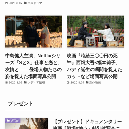
2026.8.07
中国ドラマ
中島健人主演、Netflixシリ
映画『時給三〇〇円の死
ーズ「SとX」仕事と恋と、
神』西畑大吾×福本莉子、
友情と―― 登場人物たちの
バディ誕生の瞬間を捉えた
姿を捉えた場面写真公開
カットなど場面写真公開
2026.8.07
メディア情報
2026.8.07
新作映画
プレゼント
【プレゼント】ドキュメンタリー
試写会
映画『戦場0地点』特別試写会に