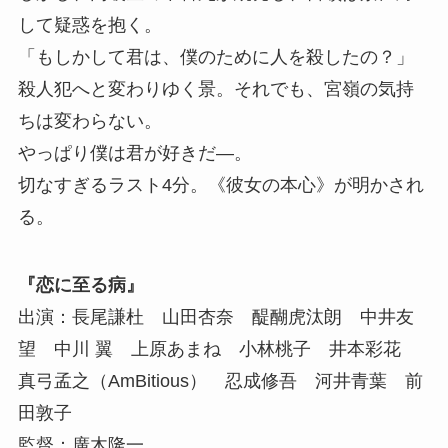
して疑惑を抱く。
「もしかして君は、僕のために人を殺したの？」
殺人犯へと変わりゆく景。それでも、宮嶺の気持
ちは変わらない。
やっぱり僕は君が好きだ―。
切なすぎるラスト4分。《彼女の本心》が明かされ
る。
『恋に至る病』
出演：長尾謙杜 山田杏奈 醍醐虎汰朗 中井友
望 中川 翼 上原あまね 小林桃子 井本彩花
真弓孟之（AmBitious） 忍成修吾 河井青葉 前
田敦子
監督：廣木隆一