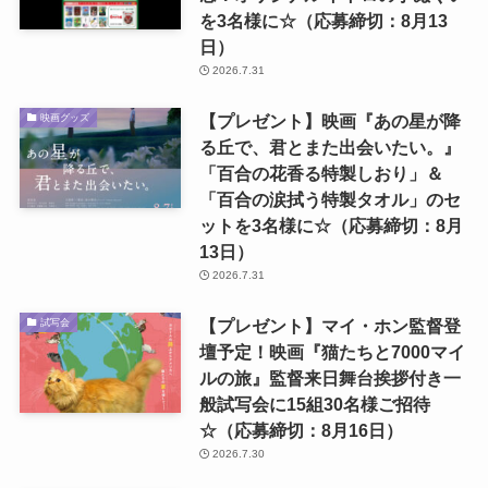
を3名様に☆（応募締切：8月13
日）
2026.7.31
【プレゼント】映画『あの星が降
映画グッズ
る丘で、君とまた出会いたい。』
「百合の花香る特製しおり」＆
「百合の涙拭う特製タオル」のセ
ットを3名様に☆（応募締切：8月
13日）
2026.7.31
【プレゼント】マイ・ホン監督登
試写会
壇予定！映画『猫たちと7000マイ
ルの旅』監督来日舞台挨拶付き一
般試写会に15組30名様ご招待
☆（応募締切：8月16日）
2026.7.30