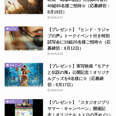
40組80名様ご招待☆（応募締切：
8月19日）
2026.8.07
【プレゼント】『ヒンド・ラジャ
試写会
ブの声』トークイベント付き特別
試写会に10組20名様ご招待☆（応
募締切：8月12日）
2026.8.05
【プレゼント】実写映画『モアナ
映画グッズ
と伝説の海』公開記念！オリジナ
ルグッズを6名様に☆（応募締
切：8月17日）
2026.8.05
【プレゼント】「スタジオジブリ
映画グッズ
サマー・キャンペーン」開催記
念！オリジナル トトロの手ぬぐい