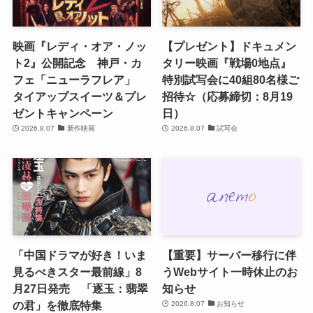
映画『レディ・オア・ノッ
【プレゼント】ドキュメン
ト2』公開記念 神戸・カ
タリー映画『戦場0地点』
フェ「ニューラフレア」
特別試写会に40組80名様ご
タイアップスイーツ＆プレ
招待☆（応募締切：8月19
ゼントキャンペーン
日）
2026.8.07
新作映画
2026.8.07
試写会
「中国ドラマが好き！いま
【重要】サーバー移行に伴
見るべきスター最前線」8
うWebサイト一時休止のお
月27日発売 「逐玉：翡翠
知らせ
の君」を徹底特集
2026.8.07
お知らせ