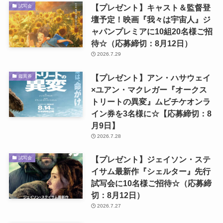
【プレゼント】キャスト＆監督登
試写会
壇予定！映画『我々は宇宙人』ジ
ャパンプレミアに10組20名様ご招
待☆（応募締切：8月12日）
2026.7.29
【プレゼント】アン・ハサウェイ
鑑賞券
×ユアン・マクレガー『オークス
トリートの異変』ムビチケオンラ
イン券を3名様に☆【応募締切：8
月9日】
2026.7.28
【プレゼント】ジェイソン・ステ
試写会
イサム最新作『シェルター』先行
試写会に10名様ご招待☆（応募締
切：8月12日）
2026.7.27