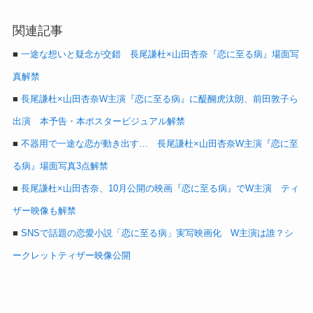
関連記事
■
一途な想いと疑念が交錯 長尾謙杜×山田杏奈『恋に至る病』場面写
真解禁
■
長尾謙杜×山田杏奈W主演『恋に至る病』に醍醐虎汰朗、前田敦子ら
出演 本予告・本ポスタービジュアル解禁
■
不器用で一途な恋が動き出す… 長尾謙杜×山田杏奈W主演『恋に至
る病』場面写真3点解禁
■
長尾謙杜×山田杏奈、10月公開の映画『恋に至る病』でW主演 ティ
ザー映像も解禁
■
SNSで話題の恋愛小説「恋に至る病」実写映画化 W主演は誰？シ
ークレットティザー映像公開