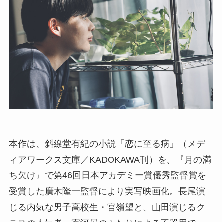
本作は、斜線堂有紀の小説「恋に至る病」（メデ
ィアワークス文庫／KADOKAWA刊）を、『月の満
ち欠け』で第46回日本アカデミー賞優秀監督賞を
受賞した廣木隆一監督により実写映画化。長尾演
じる内気な男子高校生・宮嶺望と、山田演じるク