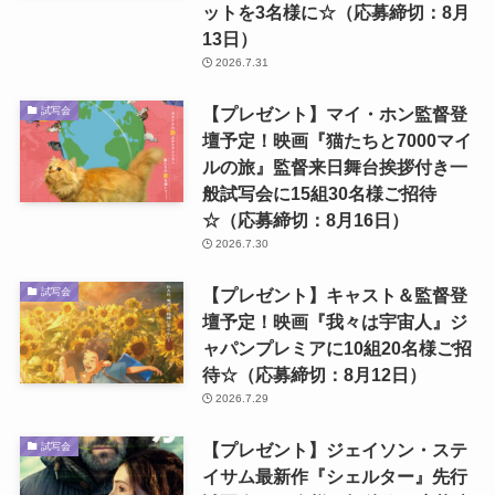
ットを3名様に☆（応募締切：8月
13日）
2026.7.31
【プレゼント】マイ・ホン監督登
試写会
壇予定！映画『猫たちと7000マイ
ルの旅』監督来日舞台挨拶付き一
般試写会に15組30名様ご招待
☆（応募締切：8月16日）
2026.7.30
【プレゼント】キャスト＆監督登
試写会
壇予定！映画『我々は宇宙人』ジ
ャパンプレミアに10組20名様ご招
待☆（応募締切：8月12日）
2026.7.29
【プレゼント】ジェイソン・ステ
試写会
イサム最新作『シェルター』先行