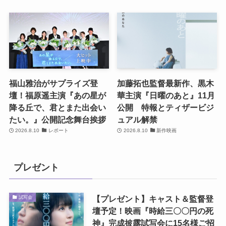
福山雅治がサプライズ登
加藤拓也監督最新作、黒木
壇！福原遥主演『あの星が
華主演『日曜のあと』11月
降る丘で、君とまた出会い
公開 特報とティザービジ
たい。』公開記念舞台挨拶
ュアル解禁
2026.8.10
レポート
2026.8.10
新作映画
プレゼント
【プレゼント】キャスト＆監督登
試写会
壇予定！映画『時給三〇〇円の死
神』完成披露試写会に15名様ご招