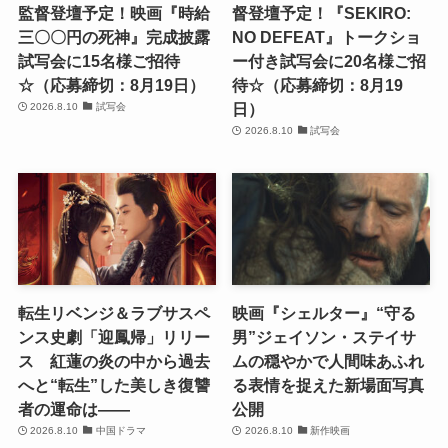
監督登壇予定！映画『時給
督登壇予定！『SEKIRO:
三〇〇円の死神』完成披露
NO DEFEAT』トークショ
試写会に15名様ご招待
ー付き試写会に20名様ご招
☆（応募締切：8月19日）
待☆（応募締切：8月19
日）
2026.8.10
試写会
2026.8.10
試写会
転生リベンジ＆ラブサスペ
映画『シェルター』“守る
ンス史劇「迎鳳帰」リリー
男”ジェイソン・ステイサ
ス 紅蓮の炎の中から過去
ムの穏やかで人間味あふれ
へと“転生”した美しき復讐
る表情を捉えた新場面写真
者の運命は――
公開
2026.8.10
中国ドラマ
2026.8.10
新作映画