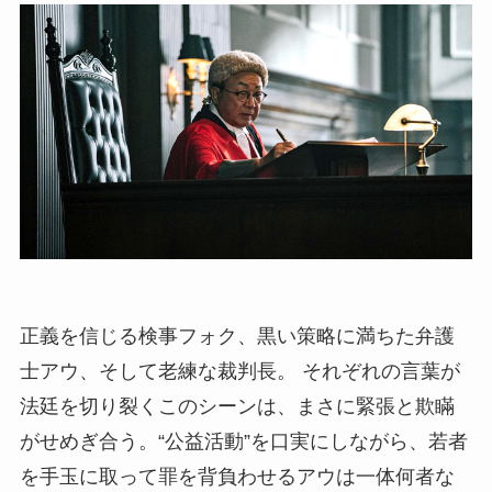
正義を信じる検事フォク、黒い策略に満ちた弁護
士アウ、そして老練な裁判長。 それぞれの言葉が
法廷を切り裂くこのシーンは、まさに緊張と欺瞞
がせめぎ合う。“公益活動”を口実にしながら、若者
を手玉に取って罪を背負わせるアウは一体何者な