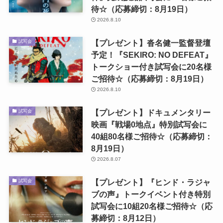
待☆（応募締切：8月19日）
2026.8.10
【プレゼント】沓名健一監督登壇
試写会
予定！『SEKIRO: NO DEFEAT』
トークショー付き試写会に20名様
ご招待☆（応募締切：8月19日）
2026.8.10
【プレゼント】ドキュメンタリー
試写会
映画『戦場0地点』特別試写会に
40組80名様ご招待☆（応募締切：
8月19日）
2026.8.07
【プレゼント】『ヒンド・ラジャ
試写会
ブの声』トークイベント付き特別
試写会に10組20名様ご招待☆（応
募締切：8月12日）