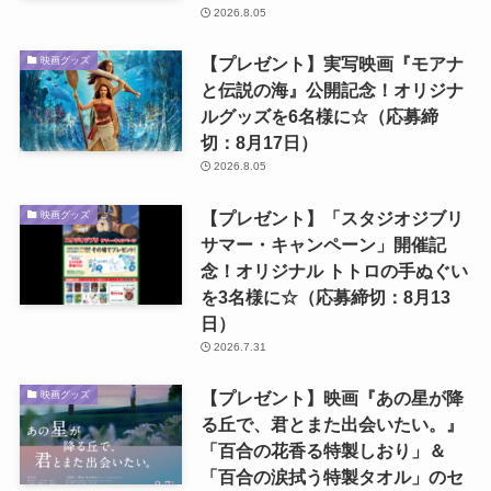
2026.8.05
【プレゼント】実写映画『モアナ
映画グッズ
と伝説の海』公開記念！オリジナ
ルグッズを6名様に☆（応募締
切：8月17日）
2026.8.05
【プレゼント】「スタジオジブリ
映画グッズ
サマー・キャンペーン」開催記
念！オリジナル トトロの手ぬぐい
を3名様に☆（応募締切：8月13
日）
2026.7.31
【プレゼント】映画『あの星が降
映画グッズ
る丘で、君とまた出会いたい。』
「百合の花香る特製しおり」＆
「百合の涙拭う特製タオル」のセ