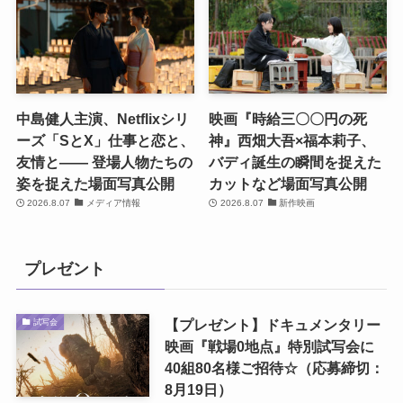
中島健人主演、Netflixシリ
映画『時給三〇〇円の死
ーズ「SとX」仕事と恋と、
神』西畑大吾×福本莉子、
友情と―― 登場人物たちの
バディ誕生の瞬間を捉えた
姿を捉えた場面写真公開
カットなど場面写真公開
2026.8.07
メディア情報
2026.8.07
新作映画
プレゼント
【プレゼント】ドキュメンタリー
試写会
映画『戦場0地点』特別試写会に
40組80名様ご招待☆（応募締切：
8月19日）