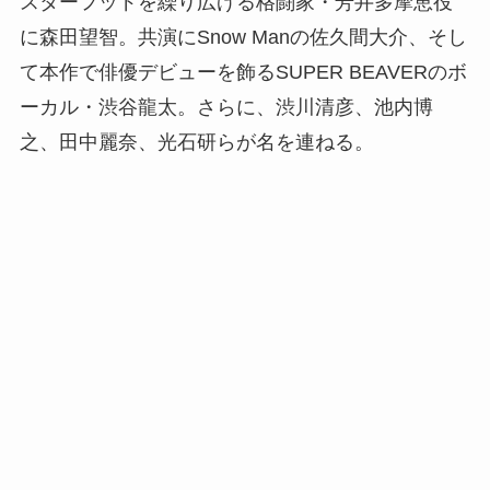
スターフッドを繰り広げる格闘家・芳井多摩恵役
に森田望智。共演にSnow Manの佐久間大介、そし
て本作で俳優デビューを飾るSUPER BEAVERのボ
ーカル・渋谷龍太。さらに、渋川清彦、池内博
之、田中麗奈、光石研らが名を連ねる。