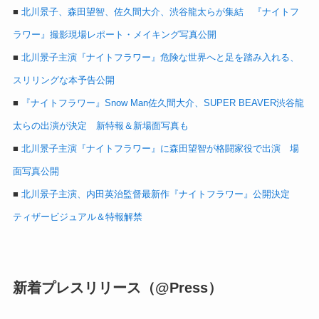
■
北川景子、森田望智、佐久間大介、渋谷龍太らが集結 『ナイトフ
ラワー』撮影現場レポート・メイキング写真公開
■
北川景子主演『ナイトフラワー』危険な世界へと足を踏み入れる、
スリリングな本予告公開
■
『ナイトフラワー』Snow Man佐久間大介、SUPER BEAVER渋谷龍
太らの出演が決定 新特報＆新場面写真も
■
北川景子主演『ナイトフラワー』に森田望智が格闘家役で出演 場
面写真公開
■
北川景子主演、内田英治監督最新作『ナイトフラワー』公開決定
ティザービジュアル＆特報解禁
新着プレスリリース（@Press）