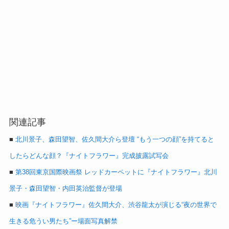
関連記事
■
北川景子、森田望智、佐久間大介ら登壇 “もう一つの顔”を持てると
したらどんな顔？『ナイトフラワー』完成披露試写会
■
第38回東京国際映画祭 レッドカーペットに『ナイトフラワー』北川
景子・森田望智・内田英治監督が登場
■
映画『ナイトフラワー』佐久間大介、渋谷龍太が演じる“夜の世界で
生きる危うい男たち”ー場面写真解禁