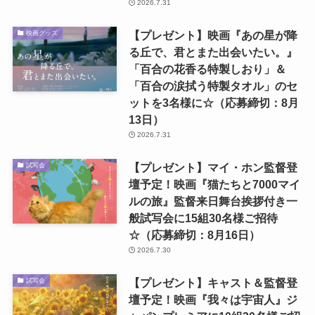
2026.7.31
【プレゼント】映画『あの星が降
映画グッズ
る丘で、君とまた出会いたい。』
「百合の花香る特製しおり」＆
「百合の涙拭う特製タオル」のセ
ットを3名様に☆（応募締切：8月
13日）
2026.7.31
【プレゼント】マイ・ホン監督登
試写会
壇予定！映画『猫たちと7000マイ
ルの旅』監督来日舞台挨拶付き一
般試写会に15組30名様ご招待
☆（応募締切：8月16日）
2026.7.30
【プレゼント】キャスト＆監督登
試写会
壇予定！映画『我々は宇宙人』ジ