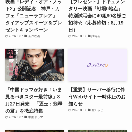
映画『レディ・オア・ノッ
【プレゼント】ドキュメン
ト2』公開記念 神戸・カ
タリー映画『戦場0地点』
フェ「ニューラフレア」
特別試写会に40組80名様ご
タイアップスイーツ＆プレ
招待☆（応募締切：8月19
ゼントキャンペーン
日）
2026.8.07
新作映画
2026.8.07
試写会
「中国ドラマが好き！いま
【重要】サーバー移行に伴
見るべきスター最前線」8
うWebサイト一時休止のお
月27日発売 「逐玉：翡翠
知らせ
の君」を徹底特集
2026.8.07
お知らせ
2026.8.07
中国ドラマ