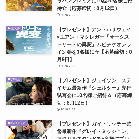
ャパンプレミアに10組20名様ご招
待☆（応募締切：8月12日）
2026.7.29
【プレゼント】アン・ハサウェイ
鑑賞券
×ユアン・マクレガー『オークス
トリートの異変』ムビチケオンラ
イン券を3名様に☆【応募締切：8
月9日】
2026.7.28
【プレゼント】ジェイソン・ステ
試写会
イサム最新作『シェルター』先行
試写会に10名様ご招待☆（応募締
切：8月12日）
2026.7.27
【プレゼント】ガイ・リッチー監
映画グッズ
督最新作『グレイ・ミッション』
アクリルスタンドを5名様にプレ