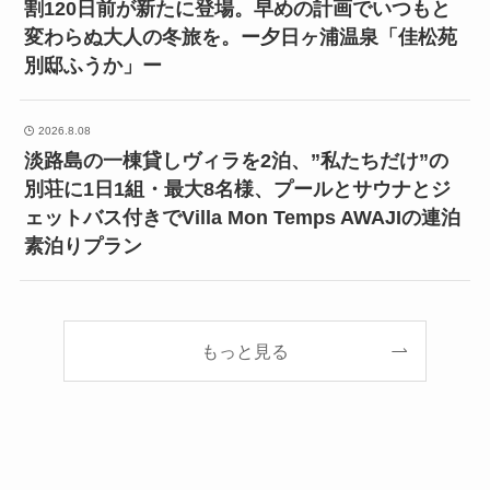
割120日前が新たに登場。早めの計画でいつもと
変わらぬ大人の冬旅を。ー夕日ヶ浦温泉「佳松苑
別邸ふうか」ー
2026.8.08
淡路島の一棟貸しヴィラを2泊、”私たちだけ”の
別荘に1日1組・最大8名様、プールとサウナとジ
ェットバス付きでVilla Mon Temps AWAJIの連泊
素泊りプラン
もっと見る