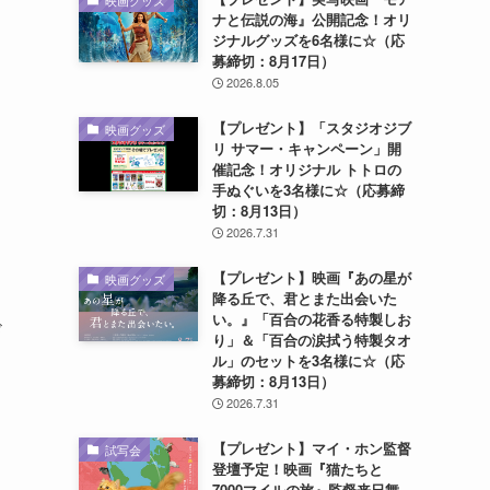
映画グッズ
ナと伝説の海』公開記念！オリ
ジナルグッズを6名様に☆（応
募締切：8月17日）
2026.8.05
【プレゼント】「スタジオジブ
映画グッズ
リ サマー・キャンペーン」開
催記念！オリジナル トトロの
手ぬぐいを3名様に☆（応募締
切：8月13日）
2026.7.31
【プレゼント】映画『あの星が
映画グッズ
降る丘で、君とまた出会いた
い。』「百合の花香る特製しお
ド
り」＆「百合の涙拭う特製タオ
ル」のセットを3名様に☆（応
募締切：8月13日）
2026.7.31
【プレゼント】マイ・ホン監督
試写会
登壇予定！映画『猫たちと
7000マイルの旅』監督来日舞