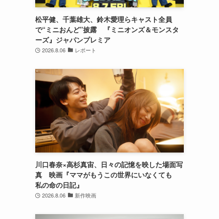
松平健、千葉雄大、鈴木愛理らキャスト全員
で“ミニおんど”披露 『ミニオンズ＆モンスタ
ーズ』ジャパンプレミア
2026.8.06
レポート
川口春奈×高杉真宙、日々の記憶を映した場面写
真 映画『ママがもうこの世界にいなくても
私の命の日記』
2026.8.06
新作映画