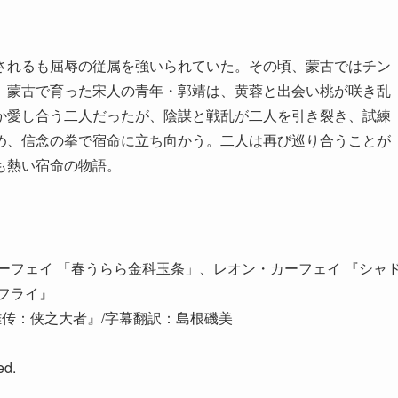
されるも屈辱の従属を強いられていた。その頃、蒙古ではチン
。蒙古で育った宋人の青年・郭靖は、黄蓉と出会い桃が咲き乱
か愛し合う二人だったが、陰謀と戦乱が二人を引き裂き、試練
め、信念の拳で宿命に立ち向かう。二人は再び巡り合うことが
も熱い宿命の物語。
ーフェイ 「春うらら金科玉条」、レオン・カーフェイ 『シャ
フライ』
射鵰英雄传：侠之大者』/字幕翻訳：島根磯美
ed.