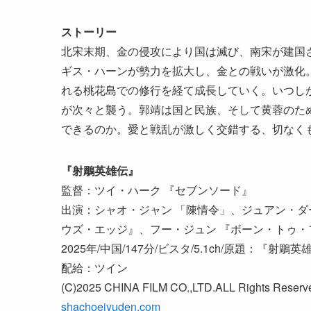
ストーリー
北宋末期、金の侵攻により国は滅び、南宋が建国
ギス・ハーンが勢力を拡大し、金との戦いが激化
れる桃花島での修行を経て成長していく。いつし
が次々と襲う。郭靖は国と民族、そして黄蓉のた
できるのか。愛と戦乱が激しく交錯する、切なく
『射鵰英雄伝』
監督：ツイ・ハーク 『セブンソード』
出演：シャオ・ジャン 「陳情令」、ジュアン・ダ
ウズ・エッジ』、フー・ジュン 『ボーン・トゥ・
2025年/中国/147分/ビスタ/5.1ch/原題：『
配給：ツイン
(C)2025 CHINA FILM CO.,LTD.ALL Rights Reserv
shachoeiyuden.com