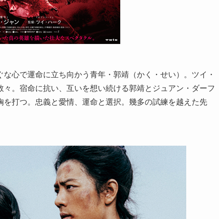
ぐな心で運命に立ち向かう青年・郭靖（かく・せい）。ツイ・
数々。宿命に抗い、互いを想い続ける郭靖とジュアン・ダーフ
胸を打つ。忠義と愛情、運命と選択。幾多の試練を越えた先