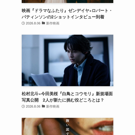
映画『ドラマなふたり』ゼンデイヤ×ロバート・
パティンソンの2ショットインタビュー到着
2026.8.06
新作映画
松村北斗×今田美桜『白鳥とコウモリ』新規場面
写真公開 2人が新たに挑む役どころとは？
2026.8.06
新作映画