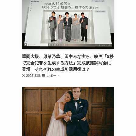
重岡大毅、原菜乃華、田中みな実ら、映画『5秒
で完全犯罪を生成する方法』完成披露試写会に
登壇 それぞれの生成AI活用術は？
2026.8.06
レポート