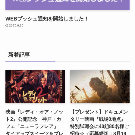
WEBプッシュ通知を開始しました！
2025.6.30
新着記事
映画『レディ・オア・ノッ
【プレゼント】ドキュメン
ト2』公開記念 神戸・カ
タリー映画『戦場0地点』
フェ「ニューラフレア」
特別試写会に40組80名様ご
タイアップスイーツ＆プレ
招待☆（応募締切：8月19