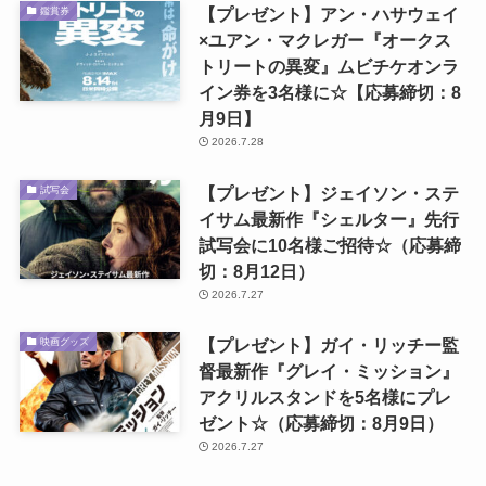
【プレゼント】アン・ハサウェイ
鑑賞券
×ユアン・マクレガー『オークス
トリートの異変』ムビチケオンラ
イン券を3名様に☆【応募締切：8
月9日】
2026.7.28
【プレゼント】ジェイソン・ステ
試写会
イサム最新作『シェルター』先行
試写会に10名様ご招待☆（応募締
切：8月12日）
2026.7.27
【プレゼント】ガイ・リッチー監
映画グッズ
督最新作『グレイ・ミッション』
アクリルスタンドを5名様にプレ
ゼント☆（応募締切：8月9日）
2026.7.27