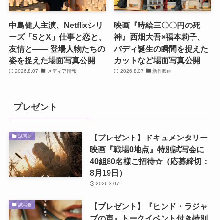
中島健人主演、Netflixシリ
映画『時給三〇〇円の死
ーズ「SとX」仕事と恋と、
神』西畑大吾×福本莉子、
友情と―― 登場人物たちの
バディ誕生の瞬間を捉えた
姿を捉えた場面写真公開
カットなど場面写真公開
2026.8.07
メディア情報
2026.8.07
新作映画
プレゼント
【プレゼント】ドキュメンタリー
試写会
映画『戦場0地点』特別試写会に
40組80名様ご招待☆（応募締切：
8月19日）
2026.8.07
【プレゼント】『ヒンド・ラジャ
試写会
ブの声』トークイベント付き特別