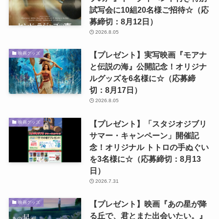
試写会に10組20名様ご招待☆（応
募締切：8月12日）
2026.8.05
【プレゼント】実写映画『モアナ
映画グッズ
と伝説の海』公開記念！オリジナ
ルグッズを6名様に☆（応募締
切：8月17日）
2026.8.05
【プレゼント】「スタジオジブリ
映画グッズ
サマー・キャンペーン」開催記
念！オリジナル トトロの手ぬぐい
を3名様に☆（応募締切：8月13
日）
2026.7.31
【プレゼント】映画『あの星が降
映画グッズ
る丘で、君とまた出会いたい。』