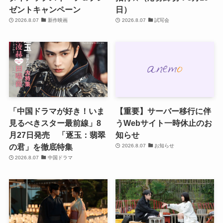
ゼントキャンペーン
日）
2026.8.07
新作映画
2026.8.07
試写会
「中国ドラマが好き！いま
【重要】サーバー移行に伴
見るべきスター最前線」8
うWebサイト一時休止のお
月27日発売 「逐玉：翡翠
知らせ
の君」を徹底特集
2026.8.07
お知らせ
2026.8.07
中国ドラマ