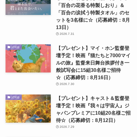
「百合の花香る特製しおり」＆
「百合の涙拭う特製タオル」のセ
ットを3名様に☆（応募締切：8月
13日）
2026.7.31
【プレゼント】マイ・ホン監督登
試写会
壇予定！映画『猫たちと7000マイ
ルの旅』監督来日舞台挨拶付き一
般試写会に15組30名様ご招待
☆（応募締切：8月16日）
2026.7.30
【プレゼント】キャスト＆監督登
試写会
壇予定！映画『我々は宇宙人』ジ
ャパンプレミアに10組20名様ご招
待☆（応募締切：8月12日）
2026.7.29