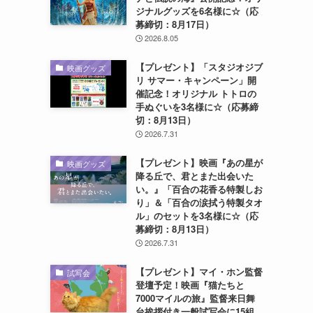
ジナルグッズを6名様に☆（応
募締切：8月17日）
2026.8.05
【プレゼント】「スタジオジブ
映画グッズ
リ サマー・キャンペーン」開
催記念！オリジナル トトロの
手ぬぐいを3名様に☆（応募締
切：8月13日）
2026.7.31
【プレゼント】映画『あの星が
映画グッズ
降る丘で、君とまた出会いた
い。』「百合の花香る特製しお
り」＆「百合の涙拭う特製タオ
ル」のセットを3名様に☆（応
募締切：8月13日）
2026.7.31
【プレゼント】マイ・ホン監督
試写会
登壇予定！映画『猫たちと
7000マイルの旅』監督来日舞
台挨拶付き一般試写会に15組