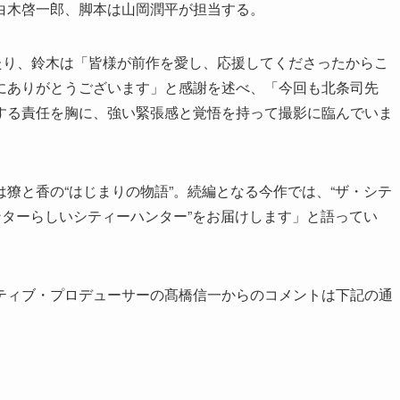
白木啓一郎、脚本は山岡潤平が担当する。
たり、鈴木は「皆様が前作を愛し、応援してくださったからこ
にありがとうございます」と感謝を述べ、「今回も北条司先
する責任を胸に、強い緊張感と覚悟を持って撮影に臨んでいま
獠と香の“はじまりの物語”。続編となる今作では、“ザ・シテ
ンターらしいシティーハンター”をお届けします」と語ってい
ティブ・プロデューサーの髙橋信一からのコメントは下記の通