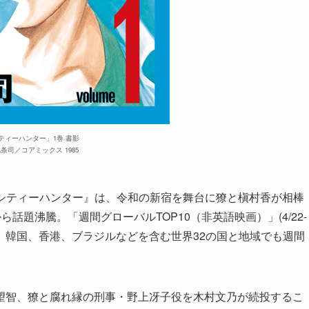
ティーハンター」1巻 書影
)北条司／コアミックス 1985
映画『シティーハンター』は、令和の新宿を舞台に獠と槇村香が相棒
話題沸騰。「週間グローバルTOP10（非英語映画）」(4/22-
ス、韓国、香港、ブラジルなどを含む世界32の国と地域でも週間
望智、獠と腐れ縁の刑事・野上冴子役を木村文乃が続投するこ