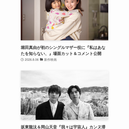
堀田真由が初のシングルマザー役に『私はあな
たを知らない、』場面カット＆コメント公開
2026.8.06
新作映画
坂東龍汰＆岡山天音『我々は宇宙人』カンヌ滞