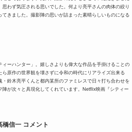
、思わず気圧される思いでした。何より亮平さんの肉体の絞り
ってきました。撮影陣の思いが詰まった素晴らしいものになる
。
ティーハンター」。嬉しさよりも偉大な作品を手掛けることの
たら原作の世界観を壊さずに令和の時代にリアライズ出来る
塊・鈴木亮平くんと都内某所のファミレスで日々打ち合わせを
が次々と具現化してくれています。Netflix映画『シティー
橋信一 コメント