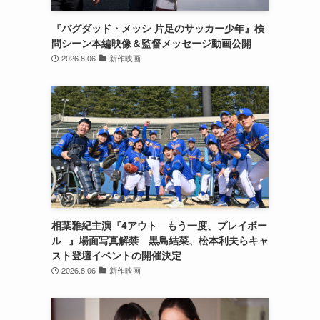
『バグダッド・メッシ 片足のサッカー少年』検
問シーン本編映像＆監督メッセージ動画公開
2026.8.06
新作映画
相葉雅紀主演『4アウト ─もう一度、プレイボー
ル─』場面写真解禁 黒島結菜、松本利夫らキャ
スト登壇イベントの開催決定
2026.8.06
新作映画