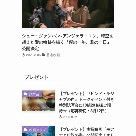
し
シュー・グァンハン×アンジェラ・ユン、時空を
超えた愛の軌跡を描く『僕の一年、君の一日』
公開決定
2026.8.06
香港映画
プレゼント
【プレゼント】『ヒンド・ラジ
試写会
ャブの声』トークイベント付き
特別試写会に10組20名様ご招
待☆（応募締切：8月12日）
2026.8.05
う
【プレゼント】実写映画『モア
映画グッズ
ナと伝説の海』公開記念！オリ