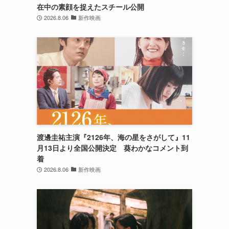
在中の素顔を捉えたスチール公開
2026.8.06
新作映画
渡邊圭祐主演『2126年、海の星をさがして』11
月13日より全国公開決定 葵わかなコメント到
着
2026.8.06
新作映画