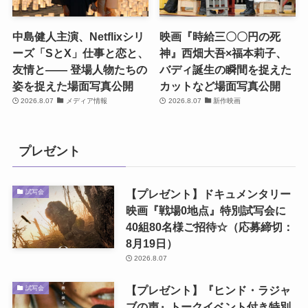
中島健人主演、Netflixシリ
映画『時給三〇〇円の死
ーズ「SとX」仕事と恋と、
神』西畑大吾×福本莉子、
友情と―― 登場人物たちの
バディ誕生の瞬間を捉えた
姿を捉えた場面写真公開
カットなど場面写真公開
2026.8.07
メディア情報
2026.8.07
新作映画
プレゼント
【プレゼント】ドキュメンタリー
試写会
映画『戦場0地点』特別試写会に
40組80名様ご招待☆（応募締切：
8月19日）
2026.8.07
【プレゼント】『ヒンド・ラジャ
試写会
ブの声』トークイベント付き特別