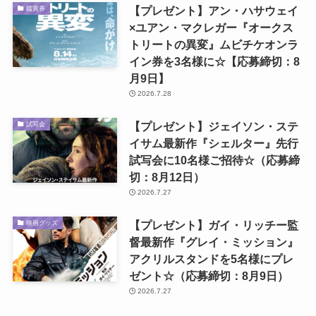
【プレゼント】アン・ハサウェイ
鑑賞券
×ユアン・マクレガー『オークス
トリートの異変』ムビチケオンラ
イン券を3名様に☆【応募締切：8
月9日】
2026.7.28
【プレゼント】ジェイソン・ステ
試写会
イサム最新作『シェルター』先行
試写会に10名様ご招待☆（応募締
切：8月12日）
2026.7.27
【プレゼント】ガイ・リッチー監
映画グッズ
督最新作『グレイ・ミッション』
アクリルスタンドを5名様にプレ
ゼント☆（応募締切：8月9日）
2026.7.27