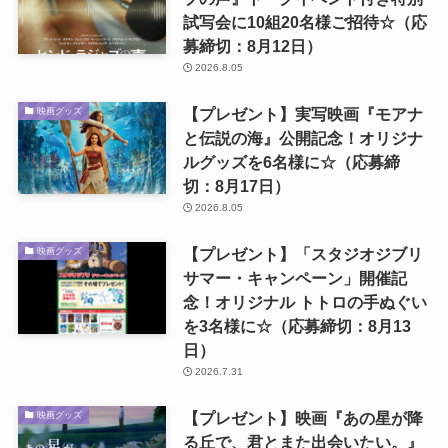
試写会に10組20名様ご招待☆（応
募締切：8月12日）
2026.8.05
【プレゼント】実写映画『モアナ
映画グッズ
と伝説の海』公開記念！オリジナ
ルグッズを6名様に☆（応募締
切：8月17日）
2026.8.05
【プレゼント】「スタジオジブリ
映画グッズ
サマー・キャンペーン」開催記
念！オリジナル トトロの手ぬぐい
を3名様に☆（応募締切：8月13
日）
2026.7.31
【プレゼント】映画『あの星が降
映画グッズ
る丘で、君とまた出会いたい。』