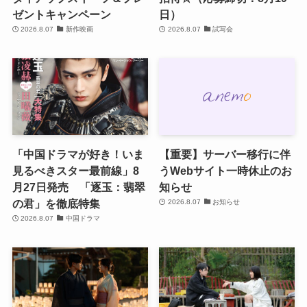
ゼントキャンペーン
日）
2026.8.07
新作映画
2026.8.07
試写会
「中国ドラマが好き！いま
【重要】サーバー移行に伴
見るべきスター最前線」8
うWebサイト一時休止のお
月27日発売 「逐玉：翡翠
知らせ
の君」を徹底特集
2026.8.07
お知らせ
2026.8.07
中国ドラマ