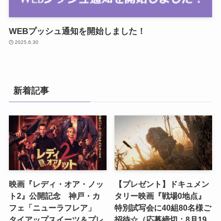
WEBプッシュ通知を開始しました！
2025.6.30
新着記事
映画『レディ・オア・ノッ
【プレゼント】ドキュメン
ト2』公開記念 神戸・カ
タリー映画『戦場0地点』
フェ「ニューラフレア」
特別試写会に40組80名様ご
タイアップスイーツ＆プレ
招待☆（応募締切：8月19