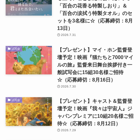
「百合の花香る特製しおり」＆
「百合の涙拭う特製タオル」のセ
ットを3名様に☆（応募締切：8月
13日）
2026.7.31
【プレゼント】マイ・ホン監督登
試写会
壇予定！映画『猫たちと7000マイ
ルの旅』監督来日舞台挨拶付き一
般試写会に15組30名様ご招待
☆（応募締切：8月16日）
2026.7.30
【プレゼント】キャスト＆監督登
試写会
壇予定！映画『我々は宇宙人』ジ
ャパンプレミアに10組20名様ご招
待☆（応募締切：8月12日）
2026.7.29