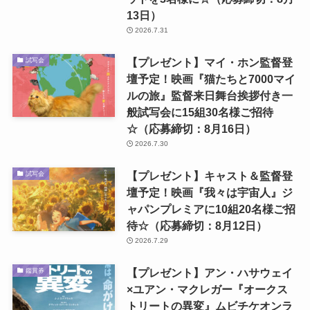
13日）
2026.7.31
【プレゼント】マイ・ホン監督登
試写会
壇予定！映画『猫たちと7000マイ
ルの旅』監督来日舞台挨拶付き一
般試写会に15組30名様ご招待
☆（応募締切：8月16日）
2026.7.30
【プレゼント】キャスト＆監督登
試写会
壇予定！映画『我々は宇宙人』ジ
ャパンプレミアに10組20名様ご招
待☆（応募締切：8月12日）
2026.7.29
【プレゼント】アン・ハサウェイ
鑑賞券
×ユアン・マクレガー『オークス
トリートの異変』ムビチケオンラ