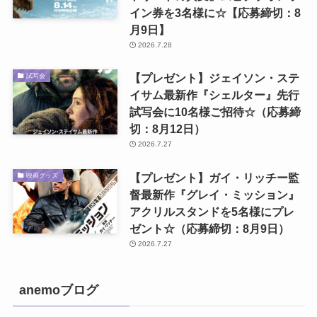
イン券を3名様に☆【応募締切：8
月9日】
2026.7.28
【プレゼント】ジェイソン・ステ
試写会
イサム最新作『シェルター』先行
試写会に10名様ご招待☆（応募締
切：8月12日）
2026.7.27
【プレゼント】ガイ・リッチー監
映画グッズ
督最新作『グレイ・ミッション』
アクリルスタンドを5名様にプレ
ゼント☆（応募締切：8月9日）
2026.7.27
anemoブログ