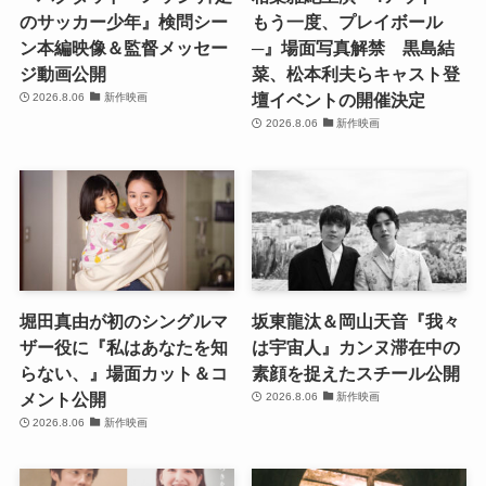
のサッカー少年』検問シー
もう一度、プレイボール
ン本編映像＆監督メッセー
─』場面写真解禁 黒島結
ジ動画公開
菜、松本利夫らキャスト登
壇イベントの開催決定
2026.8.06
新作映画
2026.8.06
新作映画
堀田真由が初のシングルマ
坂東龍汰＆岡山天音『我々
ザー役に『私はあなたを知
は宇宙人』カンヌ滞在中の
らない、』場面カット＆コ
素顔を捉えたスチール公開
メント公開
2026.8.06
新作映画
2026.8.06
新作映画