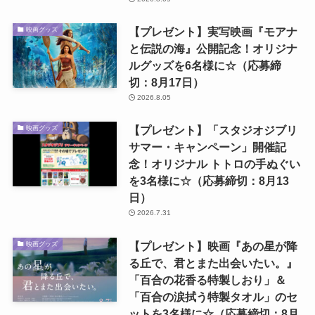
【プレゼント】実写映画『モアナ
映画グッズ
と伝説の海』公開記念！オリジナ
ルグッズを6名様に☆（応募締
切：8月17日）
2026.8.05
【プレゼント】「スタジオジブリ
映画グッズ
サマー・キャンペーン」開催記
念！オリジナル トトロの手ぬぐい
を3名様に☆（応募締切：8月13
日）
2026.7.31
【プレゼント】映画『あの星が降
映画グッズ
る丘で、君とまた出会いたい。』
「百合の花香る特製しおり」＆
「百合の涙拭う特製タオル」のセ
ットを3名様に☆（応募締切：8月