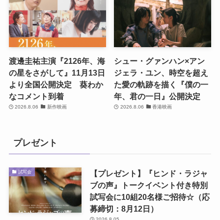
渡邊圭祐主演『2126年、海
シュー・グァンハン×アン
の星をさがして』11月13日
ジェラ・ユン、時空を超え
より全国公開決定 葵わか
た愛の軌跡を描く『僕の一
なコメント到着
年、君の一日』公開決定
2026.8.06
新作映画
2026.8.06
香港映画
プレゼント
【プレゼント】『ヒンド・ラジャ
試写会
ブの声』トークイベント付き特別
試写会に10組20名様ご招待☆（応
募締切：8月12日）
2026.8.05