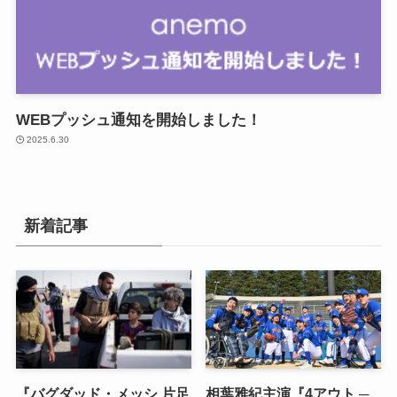
WEBプッシュ通知を開始しました！
2025.6.30
新着記事
『バグダッド・メッシ 片足
相葉雅紀主演『4アウト ─