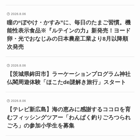
2026.8.06
瞳の“ぼやけ・かすみ”に、毎日のたまご習慣。機
能性表示食品※『ルテインの力』新発売！ヨード
卵・光でおなじみの日本農産工業より8月以降順
次発売
2026.8.06
【茨城県鉾田市】ラーケーションプログラム神社
仏閣周遊体験「ほこたde謎解き旅行」スタート
2026.8.06
【テレビ新広島】海の恵みに感謝するココロを育
むフィッシングツアー「わんぱく釣りごろつられ
ごろ」の参加小学生を募集