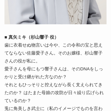
■ 真矢ミキ（杉山響子 役）
歯に衣着せぬ物言いは今や、この令和の宝と思え
てならない佐藤愛子さん。そのお嬢様、杉山響子
さんの役が私に。
愛子さんを母にもつ響子さんは、そのDNAをしっ
かりと受け継がれた方なのか？
それともひっそりと控えながら長く支えられてき
たのか？ はたまた母娘の攻防が日々繰り広げられ
ているのか？
兎に角美しき武士に（私のイメージでものを言わ