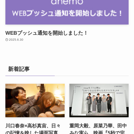
WEBプッシュ通知を開始しました！
2025.6.30
新着記事
川口春奈×高杉真宙、日々
重岡大毅、原菜乃華、田中
の記憶を映した場面写真
みな実ら、映画『5秒で完