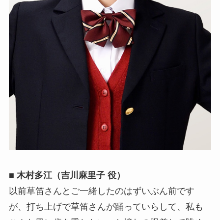
■ 木村多江（吉川麻里子 役）
以前草笛さんとご一緒したのはずいぶん前です
が、打ち上げで草笛さんが踊っていらして、私も