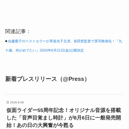
関連記事：
■
佐藤愛子のベストセラーが草笛光子主演、前田哲監督で実写映画化！『九
十歳。何がめでたい』2024年6月21日(金)公開決定
新着プレスリリース（@Press）
2026.8.06
仮面ライダー55周年記念！オリジナル音源を搭載
した「音声目覚まし時計」が8月6日に一般発売開
始！あの日の大興奮が今甦る