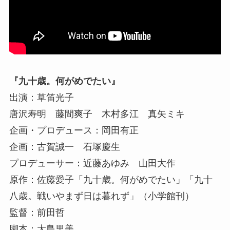
『九十歳。何がめでたい』
出演：草笛光子
唐沢寿明 藤間爽子 木村多江 真矢ミキ
企画・プロデュース：岡田有正
企画：古賀誠一 石塚慶生
プロデューサー：近藤あゆみ 山田大作
原作：佐藤愛子「九十歳。何がめでたい」「九十
八歳。戦いやまず日は暮れず」（小学館刊）
監督：前田哲
脚本：大島里美