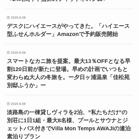
2026.8.08
デスクにハイエースがやってきた。「ハイエース
型ふせんホルダー」Amazonで予約販売開始
2026.8.08
スマートなカニ旅を提案。最大13％OFFとなる早
割120日前が新たに登場。早めの計画でいつもと
変わらぬ大人の冬旅を。ー夕日ヶ浦温泉「佳松苑
別邸ふうか」ー
2026.8.08
淡路島の一棟貸しヴィラを2泊、”私たちだけ”の
別荘に1日1組・最大8名様、プールとサウナとジ
ェットバス付きでVilla Mon Temps AWAJIの連泊
素泊りプラン