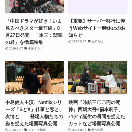
「中国ドラマが好き！いま
【重要】サーバー移行に伴
見るべきスター最前線」8
うWebサイト一時休止のお
月27日発売 「逐玉：翡翠
知らせ
の君」を徹底特集
2026.8.07
お知らせ
2026.8.07
中国ドラマ
中島健人主演、Netflixシリ
映画『時給三〇〇円の死
ーズ「SとX」仕事と恋と、
神』西畑大吾×福本莉子、
友情と―― 登場人物たちの
バディ誕生の瞬間を捉えた
姿を捉えた場面写真公開
カットなど場面写真公開
2026.8.07
メディア情報
2026.8.07
新作映画