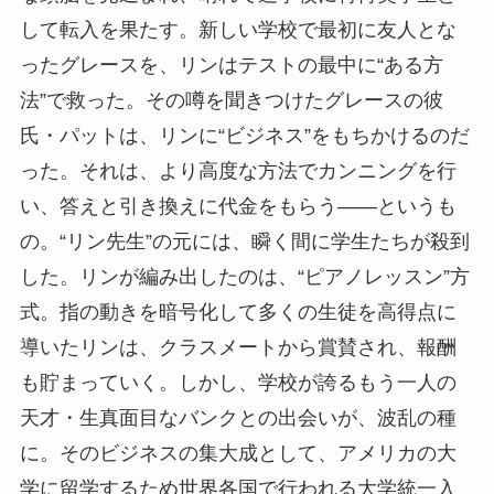
して転入を果たす。新しい学校で最初に友人とな
ったグレースを、リンはテストの最中に“ある方
法”で救った。その噂を聞きつけたグレースの彼
氏・パットは、リンに“ビジネス”をもちかけるのだ
った。それは、より高度な方法でカンニングを行
い、答えと引き換えに代金をもらう――というも
の。“リン先生”の元には、瞬く間に学生たちが殺到
した。リンが編み出したのは、“ピアノレッスン”方
式。指の動きを暗号化して多くの生徒を高得点に
導いたリンは、クラスメートから賞賛され、報酬
も貯まっていく。しかし、学校が誇るもう一人の
天才・生真面目なバンクとの出会いが、波乱の種
に。そのビジネスの集大成として、アメリカの大
学に留学するため世界各国で行われる大学統一入