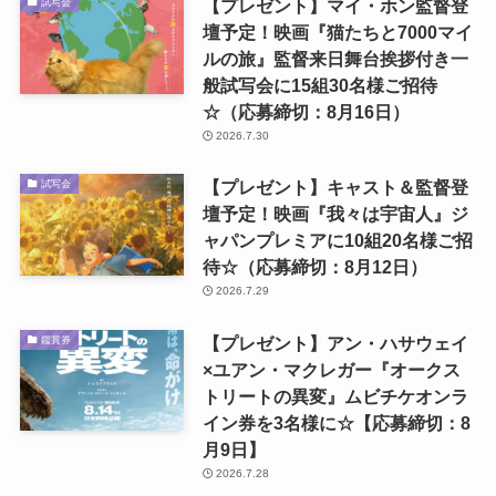
【プレゼント】マイ・ホン監督登
試写会
壇予定！映画『猫たちと7000マイ
ルの旅』監督来日舞台挨拶付き一
般試写会に15組30名様ご招待
☆（応募締切：8月16日）
2026.7.30
【プレゼント】キャスト＆監督登
試写会
壇予定！映画『我々は宇宙人』ジ
ャパンプレミアに10組20名様ご招
待☆（応募締切：8月12日）
2026.7.29
【プレゼント】アン・ハサウェイ
鑑賞券
×ユアン・マクレガー『オークス
トリートの異変』ムビチケオンラ
イン券を3名様に☆【応募締切：8
月9日】
2026.7.28