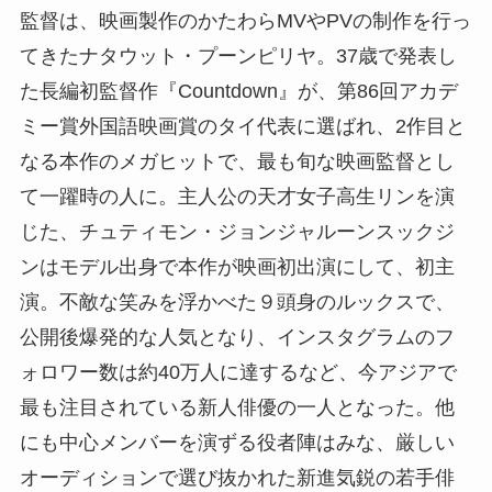
監督は、映画製作のかたわらMVやPVの制作を行っ
てきたナタウット・プーンピリヤ。37歳で発表し
た長編初監督作『Countdown』が、第86回アカデ
ミー賞外国語映画賞のタイ代表に選ばれ、2作目と
なる本作のメガヒットで、最も旬な映画監督とし
て一躍時の人に。主人公の天才女子高生リンを演
じた、チュティモン・ジョンジャルーンスックジ
ンはモデル出身で本作が映画初出演にして、初主
演。不敵な笑みを浮かべた９頭身のルックスで、
公開後爆発的な人気となり、インスタグラムのフ
ォロワー数は約40万人に達するなど、今アジアで
最も注目されている新人俳優の一人となった。他
にも中心メンバーを演ずる役者陣はみな、厳しい
オーディションで選び抜かれた新進気鋭の若手俳