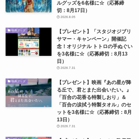
ルグッズを6名様に☆（応募締
切：8月17日）
2026.8.05
【プレゼント】「スタジオジブリ
映画グッズ
サマー・キャンペーン」開催記
念！オリジナル トトロの手ぬぐい
を3名様に☆（応募締切：8月13
日）
2026.7.31
【プレゼント】映画『あの星が降
映画グッズ
る丘で、君とまた出会いたい。』
「百合の花香る特製しおり」＆
「百合の涙拭う特製タオル」のセ
ットを3名様に☆（応募締切：8月
13日）
2026.7.31