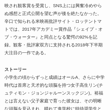
映され観客賞を受賞し、SNS上には興奮冷めやら
ぬ感想と正式公開を望む声が後を絶たなかった。
辛口で知られる米映画批評サイト・ロッテントマ
トでは、2017年アカデミー賞作品『シェイプ・オ
ブ・ウォーター』と同点となる驚愕の92%を記
録。観客・批評家双方に支持される2018年下半期
大注目の一作である。
ストーリー
小学生の頃からずっと成績はオールA、さらに中学
時代は首席と天才的な頭脳を持つ女子高生リン(チ
ュティモン・ジョンジャルーンスックジン)。裕福
とは言えない父子家庭で育った彼女は、その明晰
な頭脳を見込まれ、晴れて進学校に特待奨学生と