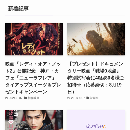
新着記事
映画『レディ・オア・ノッ
【プレゼント】ドキュメン
ト2』公開記念 神戸・カ
タリー映画『戦場0地点』
フェ「ニューラフレア」
特別試写会に40組80名様ご
タイアップスイーツ＆プレ
招待☆（応募締切：8月19
ゼントキャンペーン
日）
2026.8.07
新作映画
2026.8.07
試写会