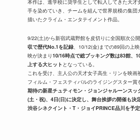
本作は、進学校に奨学生として転入してきた天才
手を染めていき、チームを組んで世界規模の集団
描いたクライム・エンタテイメント作品。
9/22(土)から新宿武蔵野館を皮切りに全国順次公
収で歴代No.1を記録
、10/12(金)までの89回
映が決まり
10/16時点で総ブッキング数は83館、10/
上する大ヒット
となっている。
これを受け、主人公の天才女子高生・リンを映画
フィルム・フェスティバルのライジングスター賞
期待の新星チュティモン・ジョンジャルーンスック
(土・祝)、4日(日)に決定し、舞台挨拶の開催
渋谷シネクイント・T・ジョイPRINCE品川を予