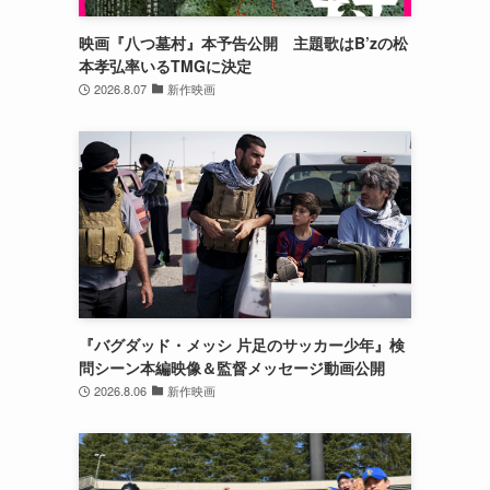
映画『八つ墓村』本予告公開 主題歌はB’zの松
本孝弘率いるTMGに決定
2026.8.07
新作映画
『バグダッド・メッシ 片足のサッカー少年』検
問シーン本編映像＆監督メッセージ動画公開
2026.8.06
新作映画