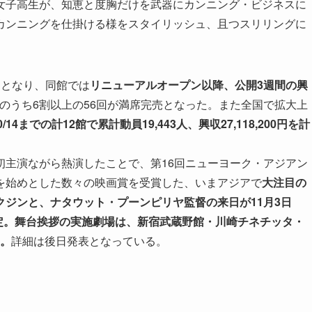
女子高生が、知恵と度胸だけを武器にカンニング・ビジネスに
カンニングを仕掛ける様をスタイリッシュ、且つスリリングに
開となり、同館では
リニューアルオープン以降、公開3週間の興
の上映のうち6割以上の56回が満席完売となった。また全国で拡大上
14までの計12館で累計動員19,443人、興収27,118,200円を計
初主演ながら熱演したことで、第16回ニューヨーク・アジアン
を始めとした数々の映画賞を受賞した、いまアジアで
大注目の
ジンと、ナタウット・プーンピリヤ監督の来日が11月3日
も決定。舞台挨拶の実施劇場は、新宿武蔵野館・川崎チネチッタ・
定。
詳細は後日発表となっている。