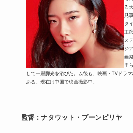
る
見
タ
主
ス
ジ
画祭
里
して一躍脚光を浴びた。以後も、映画・TVドラ
ある。現在は中国で映画撮影中。
監督：ナタウット・プーンピリヤ