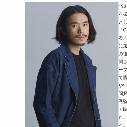
19
を
とし
『C
る
に
の
開
ー
て脚
や
間
秀
ア
た
る