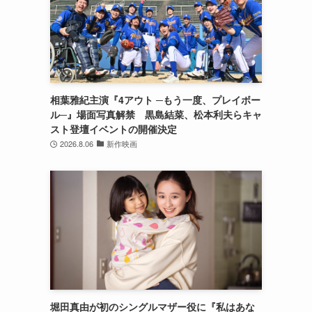
相葉雅紀主演『4アウト ─もう一度、プレイボー
ル─』場面写真解禁 黒島結菜、松本利夫らキャ
スト登壇イベントの開催決定
2026.8.06
新作映画
堀田真由が初のシングルマザー役に『私はあな