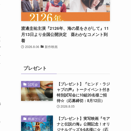
画
渡邊圭祐主演『2126年、海の星をさがして』11
月13日より全国公開決定 葵わかなコメント到
更
着
そ
2026.8.06
新作映画
公
チ
プレゼント
【プレゼント】『ヒンド・ラジ
試写会
ャブの声』トークイベント付き
特別試写会に10組20名様ご招
待☆（応募締切：8月12日）
ジ
2026.8.05
【プレゼント】実写映画『モア
映画グッズ
あ
ナと伝説の海』公開記念！オリ
ジナルグッズを6名様に☆（応