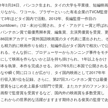
81年3月24日、バンコク生まれ。タイの大学を卒業後、短編映
撮りながら、ワコール、ブラザーといった有名企業のTVCM監督
て3年ほどタイ国内で活動。2012年、長編監督一作目の
ountdown』(12・未)が公開され、タイ・アカデミー賞と呼ばれ
スパンナホン賞で最優秀脚本賞、編集賞、主演男優賞を受賞、
第86回米アカデミー賞外国語映画賞のタイ代表に選出された。
後も精力的に映画作りを続け、短編作品がタイ国内で相次いで
される。そんな折に、プロデューサーからカンニング事件をモ
フにして映画を作らないかと話を持ち掛けられ、1年以上をかけ
本を執筆、本作を完成させる。2017年5月に本国で公開される
いなや瞬く間に口コミが広がり、タイ国内映画として2017年年
興行収入第1位を記録。さらに、第27回スパンナホン賞では最優
監督賞をはじめ史上最多12部門で受賞、またカナダのファンタ
映画祭で監督賞を受賞するなど、国内外の映画賞を多数受賞し
。これからの世界的な活躍がますます期待される俊英の監督で
。