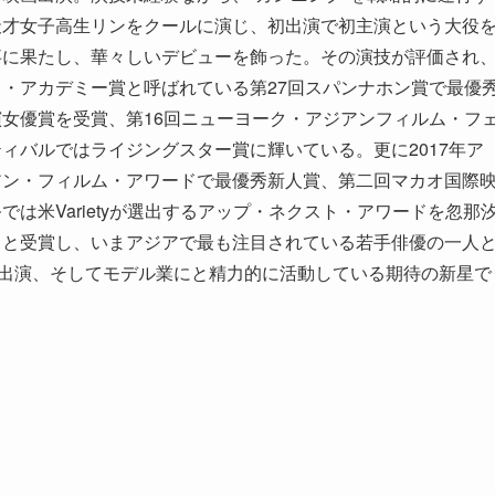
天才女子高生リンをクールに演じ、初出演で初主演という大役
事に果たし、華々しいデビューを飾った。その演技が評価され
イ・アカデミー賞と呼ばれている第27回スパンナホン賞で最優
演女優賞を受賞、第16回ニューヨーク・アジアンフィルム・フ
ティバルではライジングスター賞に輝いている。更に2017年ア
アン・フィルム・アワードで最優秀新人賞、第二回マカオ国際
では米Varietyが選出するアップ・ネクスト・アワードを忽那
らと受賞し、いまアジアで最も注目されている若手俳優の一人
マ出演、そしてモデル業にと精力的に活動している期待の新星で