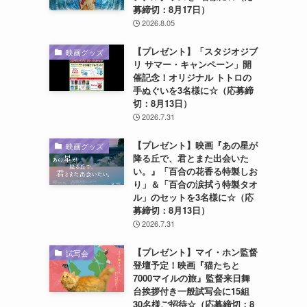
募締切：8月17日）
2026.8.05
【プレゼント】「スタジオジブ
映画グッズ
リ サマー・キャンペーン」開
催記念！オリジナル トトロの
手ぬぐいを3名様に☆（応募締
切：8月13日）
2026.7.31
【プレゼント】映画『あの星が
映画グッズ
降る丘で、君とまた出会いた
い。』「百合の花香る特製しお
り」＆「百合の涙拭う特製タオ
ル」のセットを3名様に☆（応
募締切：8月13日）
2026.7.31
【プレゼント】マイ・ホン監督
試写会
登壇予定！映画『猫たちと
7000マイルの旅』監督来日舞
台挨拶付き一般試写会に15組
30名様ご招待☆（応募締切：8