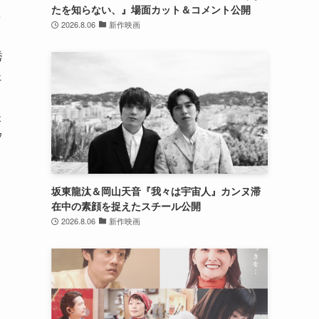
たを知らない、』場面カット＆コメント公開
を
2026.8.06
新作映画
、
秀
ェ
映
汐
と
坂東龍汰＆岡山天音『我々は宇宙人』カンヌ滞
在中の素顔を捉えたスチール公開
2026.8.06
新作映画