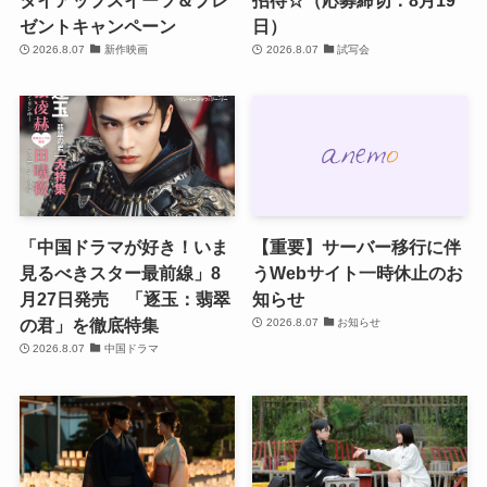
ゼントキャンペーン
日）
2026.8.07
新作映画
2026.8.07
試写会
「中国ドラマが好き！いま
【重要】サーバー移行に伴
見るべきスター最前線」8
うWebサイト一時休止のお
月27日発売 「逐玉：翡翠
知らせ
の君」を徹底特集
2026.8.07
お知らせ
2026.8.07
中国ドラマ