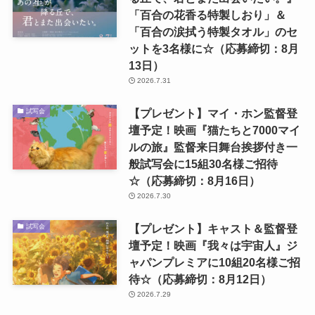
「百合の花香る特製しおり」＆
「百合の涙拭う特製タオル」のセ
ットを3名様に☆（応募締切：8月
13日）
2026.7.31
【プレゼント】マイ・ホン監督登
試写会
壇予定！映画『猫たちと7000マイ
ルの旅』監督来日舞台挨拶付き一
般試写会に15組30名様ご招待
☆（応募締切：8月16日）
2026.7.30
【プレゼント】キャスト＆監督登
試写会
壇予定！映画『我々は宇宙人』ジ
ャパンプレミアに10組20名様ご招
待☆（応募締切：8月12日）
2026.7.29