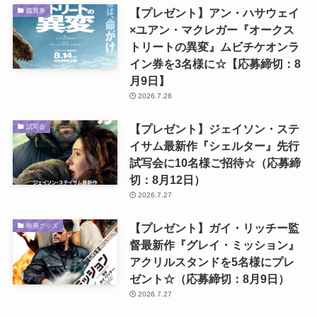
【プレゼント】アン・ハサウェイ
鑑賞券
×ユアン・マクレガー『オークス
トリートの異変』ムビチケオンラ
イン券を3名様に☆【応募締切：8
月9日】
2026.7.28
【プレゼント】ジェイソン・ステ
試写会
イサム最新作『シェルター』先行
試写会に10名様ご招待☆（応募締
切：8月12日）
2026.7.27
【プレゼント】ガイ・リッチー監
映画グッズ
督最新作『グレイ・ミッション』
アクリルスタンドを5名様にプレ
ゼント☆（応募締切：8月9日）
2026.7.27