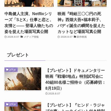
中島健人主演、Netflixシリ
映画『時給三〇〇円の死
ーズ「SとX」仕事と恋と、
神』西畑大吾×福本莉子、
友情と―― 登場人物たちの
バディ誕生の瞬間を捉えた
姿を捉えた場面写真公開
カットなど場面写真公開
2026.8.07
メディア情報
2026.8.07
新作映画
プレゼント
【プレゼント】ドキュメンタリー
試写会
映画『戦場0地点』特別試写会に
40組80名様ご招待☆（応募締切：
8月19日）
2026.8.07
【プレゼント】『ヒンド・ラジャ
試写会