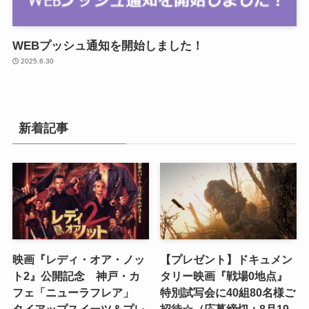
WEBプッシュ通知を開始しました！
2025.6.30
新着記事
映画『レディ・オア・ノッ
【プレゼント】ドキュメン
ト2』公開記念 神戸・カ
タリー映画『戦場0地点』
フェ「ニューラフレア」
特別試写会に40組80名様ご
タイアップスイーツ＆プレ
招待☆（応募締切：8月19