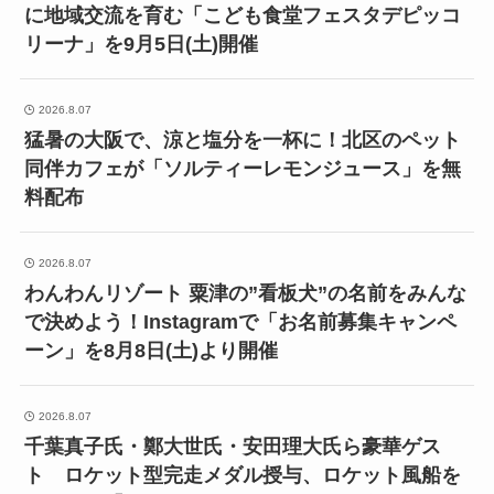
に地域交流を育む「こども食堂フェスタデピッコ
リーナ」を9月5日(土)開催
2026.8.07
猛暑の大阪で、涼と塩分を一杯に！北区のペット
同伴カフェが「ソルティーレモンジュース」を無
料配布
2026.8.07
わんわんリゾート 粟津の”看板犬”の名前をみんな
で決めよう！Instagramで「お名前募集キャンペ
ーン」を8月8日(土)より開催
2026.8.07
千葉真子氏・鄭大世氏・安田理大氏ら豪華ゲス
ト ロケット型完走メダル授与、ロケット風船を