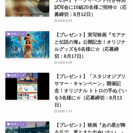
ブの声』トークイベント付き特別
試写会に10組20名様ご招待☆（応
募締切：8月12日）
2026.8.05
【プレゼント】実写映画『モアナ
映画グッズ
と伝説の海』公開記念！オリジナ
ルグッズを6名様に☆（応募締
切：8月17日）
2026.8.05
【プレゼント】「スタジオジブリ
映画グッズ
サマー・キャンペーン」開催記
念！オリジナル トトロの手ぬぐい
を3名様に☆（応募締切：8月13
日）
2026.7.31
【プレゼント】映画『あの星が降
映画グッズ
る丘で、君とまた出会いたい。』