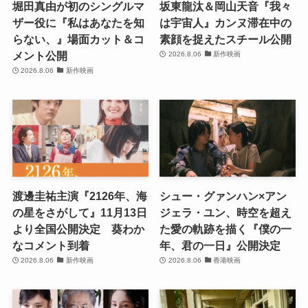
堀田真由が初のシングルマ
坂東龍汰＆岡山天音『我々
ザー役に『私はあなたを知
は宇宙人』カンヌ滞在中の
らない、』場面カット＆コ
素顔を捉えたスチール公開
メント公開
2026.8.06
新作映画
2026.8.06
新作映画
渡邊圭祐主演『2126年、海
シュー・グァンハン×アン
の星をさがして』11月13日
ジェラ・ユン、時空を超え
より全国公開決定 葵わか
た愛の軌跡を描く『僕の一
なコメント到着
年、君の一日』公開決定
2026.8.06
新作映画
2026.8.06
香港映画