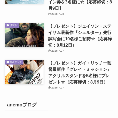
イン券を3名様に☆【応募締切：8
月9日】
2026.7.28
【プレゼント】ジェイソン・ステ
試写会
イサム最新作『シェルター』先行
試写会に10名様ご招待☆（応募締
切：8月12日）
2026.7.27
【プレゼント】ガイ・リッチー監
映画グッズ
督最新作『グレイ・ミッション』
アクリルスタンドを5名様にプレ
ゼント☆（応募締切：8月9日）
2026.7.27
anemoブログ