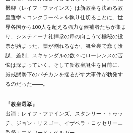
機卿（レイフ・ファインズ）は新教皇を決める教
皇選挙＜コンクラーベ＞を執り仕切ることに。世
界各国から100人を超える強力な候補者たちが集ま
り、システィーナ礼拝堂の扉の向こうで極秘の投
票が始まった。票が割れるなか、舞台裏で蠢く陰
謀、差別、スキャンダルの数々にローレンスの苦
悩は深まっていく。そして新教皇誕生を目前に、
厳戒態勢下のバチカンを揺るがす大事件が勃発す
るのだった――。
『教皇選挙』
出演：レイフ・ファインズ、スタンリー・トゥッ
チ、ジョン・リスゴー、イザベラ・ロッセリーニ
監督：エドワード・ベルガー