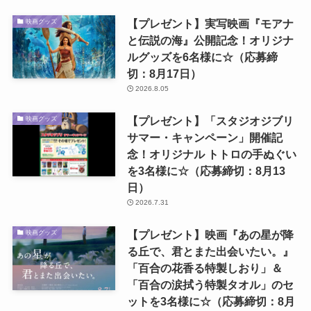
【プレゼント】実写映画『モアナ
映画グッズ
と伝説の海』公開記念！オリジナ
ルグッズを6名様に☆（応募締
切：8月17日）
2026.8.05
【プレゼント】「スタジオジブリ
映画グッズ
サマー・キャンペーン」開催記
念！オリジナル トトロの手ぬぐい
を3名様に☆（応募締切：8月13
日）
2026.7.31
【プレゼント】映画『あの星が降
映画グッズ
る丘で、君とまた出会いたい。』
「百合の花香る特製しおり」＆
「百合の涙拭う特製タオル」のセ
ットを3名様に☆（応募締切：8月