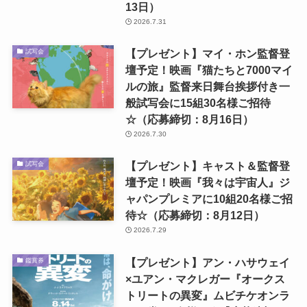
13日）
2026.7.31
【プレゼント】マイ・ホン監督登
試写会
壇予定！映画『猫たちと7000マイ
ルの旅』監督来日舞台挨拶付き一
般試写会に15組30名様ご招待
☆（応募締切：8月16日）
2026.7.30
【プレゼント】キャスト＆監督登
試写会
壇予定！映画『我々は宇宙人』ジ
ャパンプレミアに10組20名様ご招
待☆（応募締切：8月12日）
2026.7.29
【プレゼント】アン・ハサウェイ
鑑賞券
×ユアン・マクレガー『オークス
トリートの異変』ムビチケオンラ