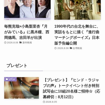
毎熊克哉×小島梨里杏『月
1990年代の台北を舞台に、
がみている』に黒木瞳、西
実話をもとに描く『進行曲
岡德馬、吉田羊が出演
マーチングボーイズ』日本
版予告編公開
2026.8.06
新作映画
2026.8.06
台湾映画
プレゼント
【プレゼント】『ヒンド・ラジャ
試写会
ブの声』トークイベント付き特別
試写会に10組20名様ご招待☆（応
募締切：8月12日）
2026.8.05