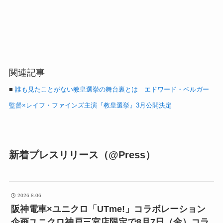
関連記事
■
誰も見たことがない教皇選挙の舞台裏とは エドワード・ベルガー
監督×レイフ・ファインズ主演『教皇選挙』3月公開決定
新着プレスリリース（@Press）
2026.8.06
阪神電車×ユニクロ「UTme!」コラボレーション
企画ユニクロ神戸三宮店限定で8月7日（金）コラ