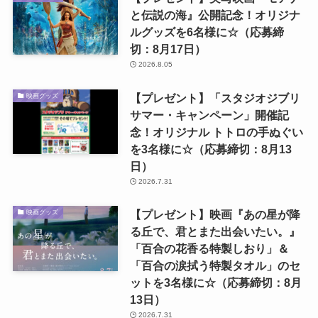
と伝説の海』公開記念！オリジナ
ルグッズを6名様に☆（応募締
切：8月17日）
2026.8.05
【プレゼント】「スタジオジブリ
映画グッズ
サマー・キャンペーン」開催記
念！オリジナル トトロの手ぬぐい
を3名様に☆（応募締切：8月13
日）
2026.7.31
【プレゼント】映画『あの星が降
映画グッズ
る丘で、君とまた出会いたい。』
「百合の花香る特製しおり」＆
「百合の涙拭う特製タオル」のセ
ットを3名様に☆（応募締切：8月
13日）
2026.7.31