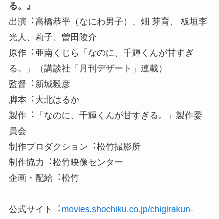
る。』
出演︓高橋恭平（なにわ男子）、畑 芽育、 板垣李
光人、莉子、曽田陵介
原作︓亜南くじら「なのに、千輝くんが⽢すぎ
る。」（講談社「⽉刊デザート」連載）
監督︓新城毅彦
脚本︓⼤北はるか
製作︓「なのに、千輝くんが⽢すぎる。」製作委
員会
制作プロダクション︓松⽵撮影所
制作協⼒︓松⽵映像センター
企画・配給︓松⽵
公式サイト︓
movies.shochiku.co.jp/chigirakun-