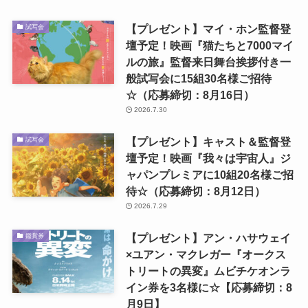
【プレゼント】マイ・ホン監督登
試写会
壇予定！映画『猫たちと7000マイ
ルの旅』監督来日舞台挨拶付き一
般試写会に15組30名様ご招待
☆（応募締切：8月16日）
2026.7.30
【プレゼント】キャスト＆監督登
試写会
壇予定！映画『我々は宇宙人』ジ
ャパンプレミアに10組20名様ご招
待☆（応募締切：8月12日）
2026.7.29
【プレゼント】アン・ハサウェイ
鑑賞券
×ユアン・マクレガー『オークス
トリートの異変』ムビチケオンラ
イン券を3名様に☆【応募締切：8
月9日】