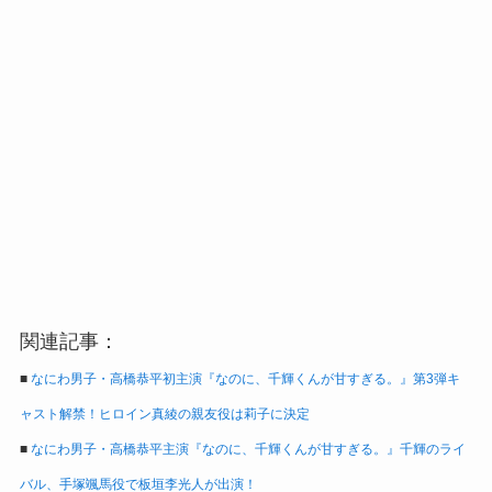
関連記事：
■
なにわ男子・高橋恭平初主演『なのに、千輝くんが甘すぎる。』第3弾キ
ャスト解禁！ヒロイン真綾の親友役は莉子に決定
■
なにわ男子・高橋恭平主演『なのに、千輝くんが甘すぎる。』千輝のライ
バル、手塚颯馬役で板垣李光人が出演！