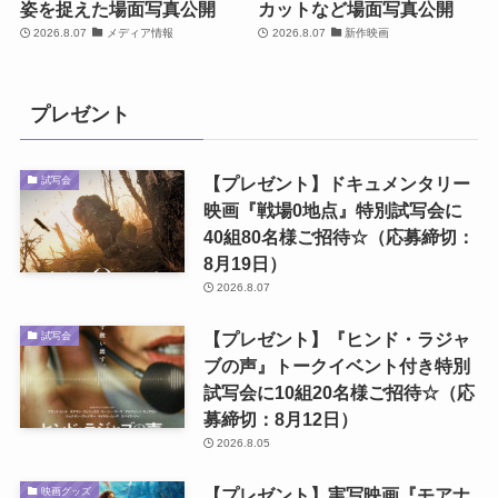
姿を捉えた場面写真公開
カットなど場面写真公開
2026.8.07
メディア情報
2026.8.07
新作映画
プレゼント
【プレゼント】ドキュメンタリー
試写会
映画『戦場0地点』特別試写会に
40組80名様ご招待☆（応募締切：
8月19日）
2026.8.07
【プレゼント】『ヒンド・ラジャ
試写会
ブの声』トークイベント付き特別
試写会に10組20名様ご招待☆（応
募締切：8月12日）
2026.8.05
【プレゼント】実写映画『モアナ
映画グッズ