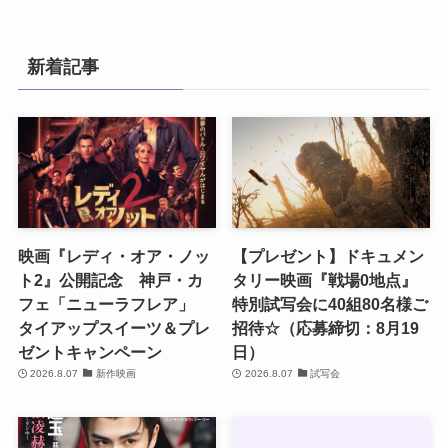
新着記事
映画『レディ・オア・ノッ
【プレゼント】ドキュメン
ト2』公開記念 神戸・カ
タリー映画『戦場0地点』
フェ「ニューラフレア」
特別試写会に40組80名様ご
タイアップスイーツ＆プレ
招待☆（応募締切：8月19
ゼントキャンペーン
日）
2026.8.07
新作映画
2026.8.07
試写会