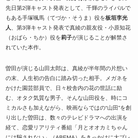
先日第2弾キャスト発表として、千輝のライバルで
もある手塚颯馬（てづか・そうま）役を
板垣李光
人
、第3弾キャスト発表で真綾の親友役・小原知花
（おばら・ちか）役を
莉子
が演じることが解禁さ
れていた本作。
曽田が演じる山田太郎は、真綾が半年間の片想い
の末、人生初の告白に踏み切った相手。メガネを
かけた園芸部員で、日々校舎内の花の世話に励
む、オタク気質な男子。そんな山田役を、時にコ
ミカルさも加えながら、映画ならではの“山田”を創
り出した曽田は、数々のテレビドラマへの出演を
経て、恋愛リアリティ番組「月とオオカミちゃん
には騙されない」（ABEMA）をきっかけに大ブレ