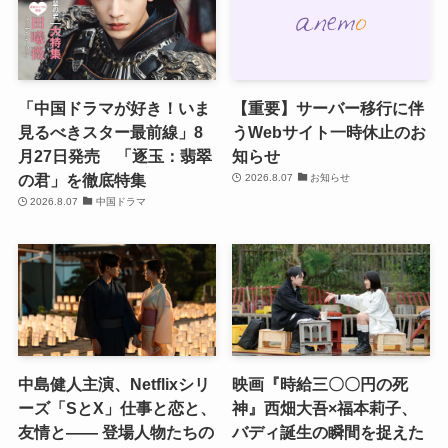
「中国ドラマが好き！いま
【重要】サーバー移行に伴
見るべきスター最前線」8
うWebサイト一時休止のお
月27日発売 「逐玉：翡翠
知らせ
の君」を徹底特集
2026.8.07
お知らせ
2026.8.07
中国ドラマ
中島健人主演、Netflixシリ
映画『時給三〇〇円の死
ーズ「SとX」仕事と恋と、
神』西畑大吾×福本莉子、
友情と―― 登場人物たちの
バディ誕生の瞬間を捉えた