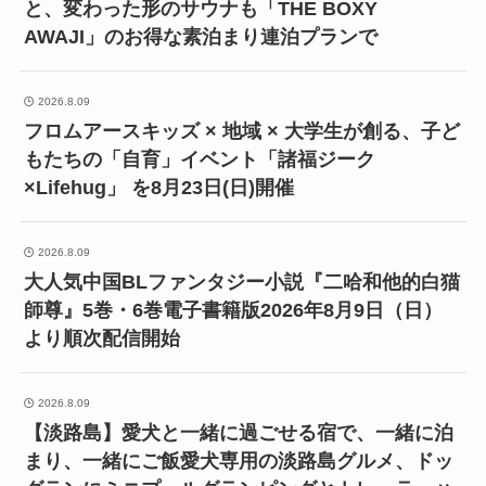
と、変わった形のサウナも「THE BOXY
AWAJI」のお得な素泊まり連泊プランで
2026.8.09
フロムアースキッズ × 地域 × 大学生が創る、子ど
もたちの「自育」イベント「諸福ジーク
×Lifehug」 を8月23日(日)開催
2026.8.09
大人気中国BLファンタジー小説『二哈和他的白猫
師尊』5巻・6巻電子書籍版2026年8月9日（日）
より順次配信開始
2026.8.09
【淡路島】愛犬と一緒に過ごせる宿で、一緒に泊
まり、一緒にご飯愛犬専用の淡路島グルメ、ドッ