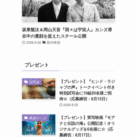
坂東龍汰＆岡山天音『我々は宇宙人』カンヌ滞
在中の素顔を捉えたスチール公開
考
2026.8.06
新作映画
プレゼント
【プレゼント】『ヒンド・ラジ
試写会
ャブの声』トークイベント付き
特別試写会に10組20名様ご招
待☆（応募締切：8月12日）
2026.8.05
【プレゼント】実写映画『モア
映画グッズ
ナと伝説の海』公開記念！オリ
ジナルグッズを6名様に☆（応
募締切：8月17日）