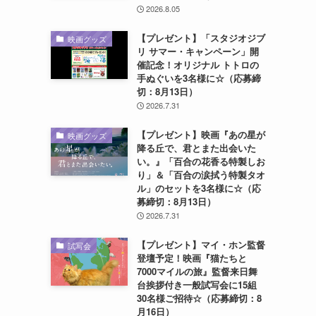
2026.8.05
【プレゼント】「スタジオジブ
映画グッズ
リ サマー・キャンペーン」開
催記念！オリジナル トトロの
手ぬぐいを3名様に☆（応募締
切：8月13日）
2026.7.31
【プレゼント】映画『あの星が
映画グッズ
降る丘で、君とまた出会いた
い。』「百合の花香る特製しお
り」＆「百合の涙拭う特製タオ
ル」のセットを3名様に☆（応
募締切：8月13日）
2026.7.31
【プレゼント】マイ・ホン監督
試写会
登壇予定！映画『猫たちと
7000マイルの旅』監督来日舞
台挨拶付き一般試写会に15組
30名様ご招待☆（応募締切：8
月16日）