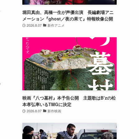
の
堀田真由、高橋一生が声優出演 長編劇場アニ
メーション『ghost／夜の果て』特報映像公開
2026.8.07
新作アニメ
る
映画『八つ墓村』本予告公開 主題歌はB’zの松
本孝弘率いるTMGに決定
2026.8.07
新作映画