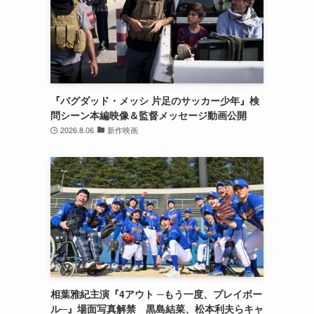
『バグダッド・メッシ 片足のサッカー少年』検
問シーン本編映像＆監督メッセージ動画公開
2026.8.06
新作映画
相葉雅紀主演『4アウト ─もう一度、プレイボー
ル─』場面写真解禁 黒島結菜、松本利夫らキャ