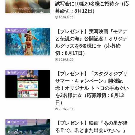
試写会に10組20名様ご招待☆（応
募締切：8月12日）
2026.8.05
【プレゼント】実写映画『モアナ
映画グッズ
と伝説の海』公開記念！オリジナ
ルグッズを6名様に☆（応募締
切：8月17日）
2026.8.05
【プレゼント】「スタジオジブリ
映画グッズ
サマー・キャンペーン」開催記
念！オリジナル トトロの手ぬぐい
を3名様に☆（応募締切：8月13
日）
2026.7.31
【プレゼント】映画『あの星が降
映画グッズ
る丘で、君とまた出会いたい。』