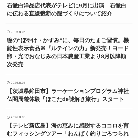
石徹白洋品店代表がテレビに9月に出演 石徹白
に伝わる直線裁断の服づくりについて紹介
2026.8.06
瞳の“ぼやけ・かすみ”に、毎日のたまご習慣。機
能性表示食品※『ルテインの力』新発売！ヨード
卵・光でおなじみの日本農産工業より8月以降順
次発売
2026.8.06
【茨城県鉾田市】ラーケーションプログラム神社
仏閣周遊体験「ほこたde謎解き旅行」スタート
2026.8.06
【テレビ新広島】海の恵みに感謝するココロを育
むフィッシングツアー「わんぱく釣りごろつられ