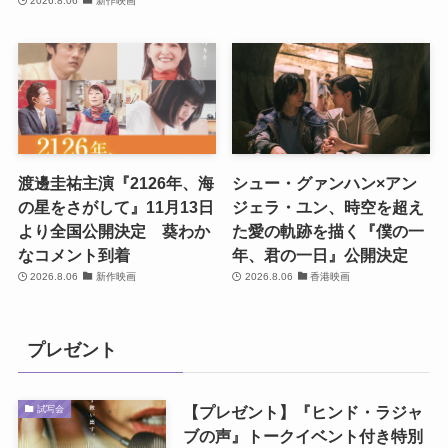
2026.8.06
新作映画
渡邊圭祐主演『2126年、海
シュー・グァンハン×アン
の星をさがして』11月13日
ジェラ・ユン、時空を超え
より全国公開決定 葵わか
た愛の軌跡を描く『僕の一
なコメント到着
年、君の一日』公開決定
2026.8.06
新作映画
2026.8.06
香港映画
プレゼント
【プレゼント】『ヒンド・ラジャ
試写会
ブの声』トークイベント付き特別