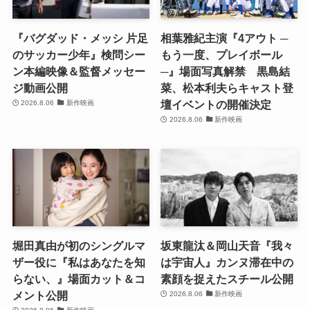
『バグダッド・メッシ 片足
相葉雅紀主演『4アウト ─
のサッカー少年』検問シー
もう一度、プレイボール
ン本編映像＆監督メッセー
─』場面写真解禁 黒島結
ジ動画公開
菜、松本利夫らキャスト登
壇イベントの開催決定
2026.8.06
新作映画
2026.8.06
新作映画
堀田真由が初のシングルマ
坂東龍汰＆岡山天音『我々
ザー役に『私はあなたを知
は宇宙人』カンヌ滞在中の
らない、』場面カット＆コ
素顔を捉えたスチール公開
メント公開
2026.8.06
新作映画