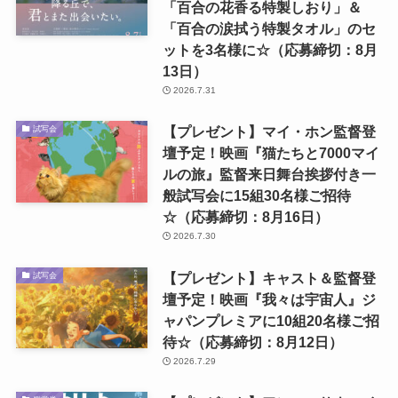
「百合の花香る特製しおり」＆
「百合の涙拭う特製タオル」のセ
ットを3名様に☆（応募締切：8月
13日）
2026.7.31
【プレゼント】マイ・ホン監督登
試写会
壇予定！映画『猫たちと7000マイ
ルの旅』監督来日舞台挨拶付き一
般試写会に15組30名様ご招待
☆（応募締切：8月16日）
2026.7.30
【プレゼント】キャスト＆監督登
試写会
壇予定！映画『我々は宇宙人』ジ
ャパンプレミアに10組20名様ご招
待☆（応募締切：8月12日）
2026.7.29