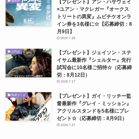
【プレゼント】アン・ハサウェイ
鑑賞券
×ユアン・マクレガー『オークス
トリートの異変』ムビチケオンラ
イン券を3名様に☆【応募締切：8
月9日】
2026.7.28
【プレゼント】ジェイソン・ステ
試写会
イサム最新作『シェルター』先行
試写会に10名様ご招待☆（応募締
切：8月12日）
2026.7.27
【プレゼント】ガイ・リッチー監
映画グッズ
督最新作『グレイ・ミッション』
アクリルスタンドを5名様にプレ
ゼント☆（応募締切：8月9日）
2026.7.27