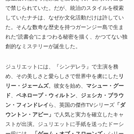
で禁じられていた。だが、統治のスタイルを模索
していたナチは、なぜか文化活動だけは許してい
た。そんな数奇な歴史を持つガーンジー島で生ま
れた“読書会”にまつわる秘密を描く、かつてない独
創的なミステリーが誕生した。
ジュリエットには、『シンデレラ』で主演を務
め、その美しさと愛らしさで世界中を虜にした
リ
リー・ジェームズ
。彼女を始め、
マシュー・グー
ド
、
ペネロープ・ウィルトン
、
ジェシカ・ブラウ
ン・フィンドレイ
ら、英国の傑作TVシリーズ
「ダ
ウントン・アビー」
で人気と実力を確立したキャ
ストが出演。ジュリエットに手紙を送ったドーシ
ー役には、
「ゲーム・オブ・スローンズ」
シリー