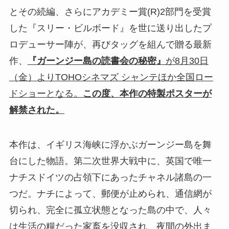
とその続編、さらにアカデミー賞(R)2部門を受賞
した『スリー・ビルボード』を世に送り出したプ
ロデューサー陣が、再びタッグを組んで贈る最新
作、
『ガーンジー島の読書会の秘密』
が8月30日
（金）よりTOHOシネマズ シャンテほか全国ロー
ドショーとなる。
この度、本作の特製ポスターが
解禁された。
本作は、イギリス海峡に浮かぶガーンジー島を舞
台にした物語。第二次世界大戦中に、英国で唯一
ナチスドイツの占領下にあったチャネル諸島の一
つだ。ナチによって、郵便が止められ、通信網が
切られ、完全に孤立状態となった島の中で、人々
は生活の糧だった家畜を没収され、夜間の外出ま