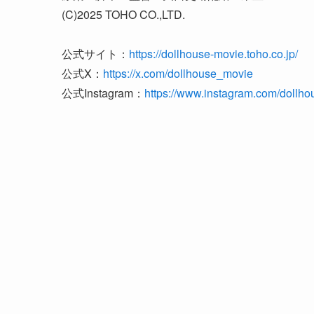
(C)2025 TOHO CO.,LTD.
公式サイト：
https://dollhouse-movie.toho.co.jp/
公式X：
https://x.com/dollhouse_movie
公式Instagram：
https://www.instagram.com/dollh