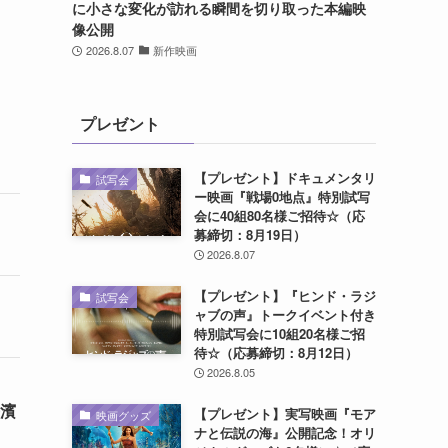
に小さな変化が訪れる瞬間を切り取った本編映
像公開
2026.8.07
新作映画
プレゼント
【プレゼント】ドキュメンタリ
試写会
ー映画『戦場0地点』特別試写
会に40組80名様ご招待☆（応
募締切：8月19日）
2026.8.07
【プレゼント】『ヒンド・ラジ
試写会
ャブの声』トークイベント付き
特別試写会に10組20名様ご招
待☆（応募締切：8月12日）
2026.8.05
長濱
【プレゼント】実写映画『モア
映画グッズ
ナと伝説の海』公開記念！オリ