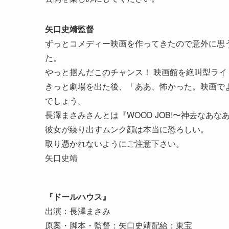
矢口史靖監督
ずっとコメディー映画を作ってきたので意外に思
た。
やっと掴んだこのチャンス！ 映画館を絶叫型ラ
きっと劇場を出た後、「ああ、怖かった。映画で
でしょう。
長澤まさみさんとは『WOOD JOB!〜神去なあ
彼女が繰り出すムンク顔は本当に恐ろしい。
取り憑かれないようにご注意下さい。
矢口史靖
『ドールハウス』
出演：長澤まさみ
原案・脚本・監督：矢口史靖配給：東宝