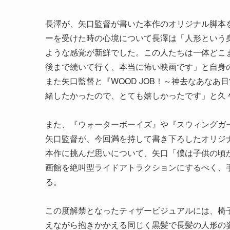
長澤が、矢口監督が書いた本作のオリジナル脚本
ーを受けた時の心境について長澤は「人形という
ような感覚が新鮮でした。この人たちは一体どこ
後まで続いて行く、本当に怖い映画です」と自身
また矢口監督と『WOOD JOB！～神去なあなあ日
緒したかったので、とても嬉しかったです」と久
また、『ウォーターボーイズ』や『スウィングガ
矢口監督が、今回満を持して書き下ろしたオリジ
本作に挑んだ思いについて、矢口「僕は子供の頃
画館を絶叫型ライドアトラクションにするべく、
る。
この度解禁となったティザービジュアルには、椅
えながら抱きかかえる同じく黒髪で長髪の人形の