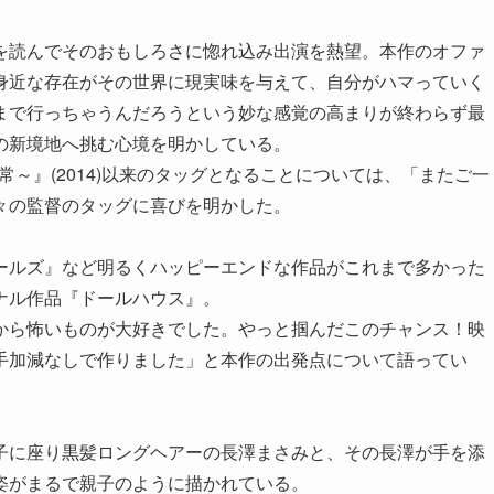
を読んでそのおもしろさに惚れ込み出演を熱望。本作のオファ
身近な存在がその世界に現実味を与えて、自分がハマっていく
まで行っちゃうんだろうという妙な感覚の高まりが終わらず最
の新境地へ挑む心境を明かしている。
常～』(2014)以来のタッグとなることについては、「またご一
々の監督のタッグに喜びを明かした。
ールズ』など明るくハッピーエンドな作品がこれまで多かった
ナル作品『ドールハウス』。
から怖いものが大好きでした。やっと掴んだこのチャンス！映
手加減なしで作りました」と本作の出発点について語ってい
子に座り黒髪ロングヘアーの長澤まさみと、その長澤が手を添
姿がまるで親子のように描かれている。