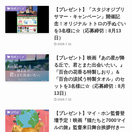
【プレゼント】「スタジオジブリ
映画グッズ
サマー・キャンペーン」開催記
念！オリジナル トトロの手ぬぐい
を3名様に☆（応募締切：8月13
日）
2026.7.31
【プレゼント】映画『あの星が降
映画グッズ
る丘で、君とまた出会いたい。』
「百合の花香る特製しおり」＆
「百合の涙拭う特製タオル」のセ
ットを3名様に☆（応募締切：8月
13日）
2026.7.31
【プレゼント】マイ・ホン監督登
試写会
壇予定！映画『猫たちと7000マイ
ルの旅』監督来日舞台挨拶付き一