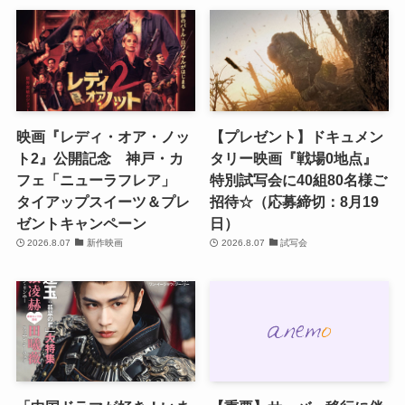
映画『レディ・オア・ノッ
【プレゼント】ドキュメン
ト2』公開記念 神戸・カ
タリー映画『戦場0地点』
フェ「ニューラフレア」
特別試写会に40組80名様ご
タイアップスイーツ＆プレ
招待☆（応募締切：8月19
ゼントキャンペーン
日）
2026.8.07
新作映画
2026.8.07
試写会