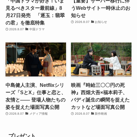
「中国ドラマが好き！いま
【重要】サーバー移行に伴
見るべきスター最前線」8
うWebサイト一時休止のお
月27日発売 「逐玉：翡翠
知らせ
の君」を徹底特集
2026.8.07
お知らせ
2026.8.07
中国ドラマ
中島健人主演、Netflixシリ
映画『時給三〇〇円の死
ーズ「SとX」仕事と恋と、
神』西畑大吾×福本莉子、
友情と―― 登場人物たちの
バディ誕生の瞬間を捉えた
姿を捉えた場面写真公開
カットなど場面写真公開
2026.8.07
メディア情報
2026.8.07
新作映画
プレゼント