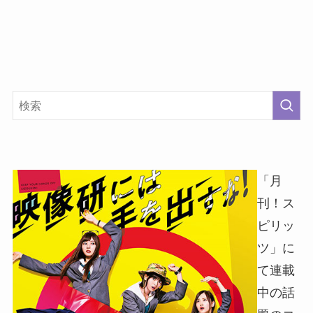
「月
刊！ス
ピリッ
ツ」に
て連載
中の話