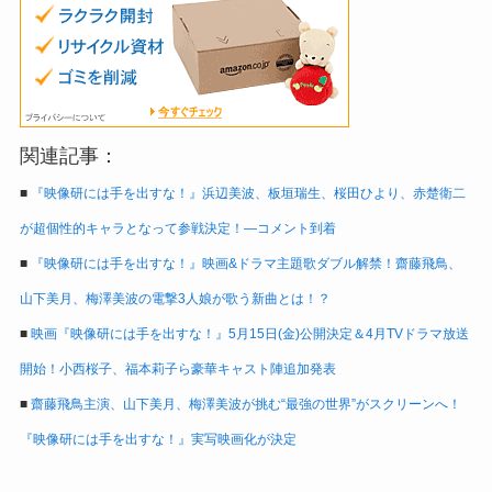
関連記事：
■
『映像研には手を出すな！』浜辺美波、板垣瑞生、桜田ひより、赤楚衛二
が超個性的キャラとなって参戦決定！―コメント到着
■
『映像研には手を出すな！』映画&ドラマ主題歌ダブル解禁！齋藤飛鳥、
山下美月、梅澤美波の電撃3人娘が歌う新曲とは！？
■
映画『映像研には手を出すな！』5月15日(金)公開決定＆4月TVドラマ放送
開始！小西桜子、福本莉子ら豪華キャスト陣追加発表
■
齋藤飛鳥主演、山下美月、梅澤美波が挑む“最強の世界”がスクリーンへ！
『映像研には手を出すな！』実写映画化が決定