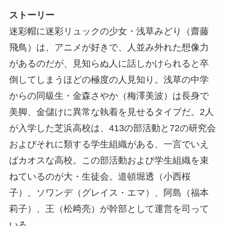
ストーリー
迷彩帽に迷彩リュックの少女・浅草みどり（齋藤
飛鳥）は、アニメが好きで、人並み外れた想像力
があるのだが、見知らぬ人に話しかけられると卒
倒してしまうほどの極度の人見知り。浅草の中学
からの同級生・金森さやか（梅澤美波）は長身で
美脚、金儲けに異常な執着を見せるタイプだ。2人
が入学した芝浜高校は、413の部活動と72の研究会
およびそれに類する学生組織がある、一言でいえ
ばカオスな高校。この部活動および学生組織を束
ねているのが大・生徒会。道頓堀透（小西桜
子）、ソワンデ（グレイス・エマ）、阿島（福本
莉子）、王（松﨑亮）が幹部として運営を司って
いる。