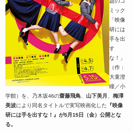
題のコ
ミック
「映像
研には
手を出
す
な！」
（作：
大童澄
瞳／小
学館）を、乃木坂46の
齋藤
飛鳥
、
山下美月
、
梅澤
美波
により同名タイトルで実写映画化した
『映像
研には手を出すな！』が5月15日（金）公開とな
る。