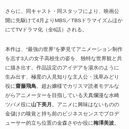
さらに、同キャスト・同スタッフにより、映画公
開に先駆けて4月よりMBS／TBSドラマイズムほか
にてTVドラマ化（全6話）される。
本作は、“最強の世界”を夢見てアニメーション制作
を志す3人の女子高校生の姿を、独特な世界観と共
に描き出す。作品設定のアイデアを湯水のように
生み出す、極度の人見知りな主人公・浅草みどり
役に
齋藤飛鳥
。超お嬢様でカリスマ読者モデルな
がらアニメーターを目指している天真爛漫な水崎
ツバメ役に
山下美月
。アニメに興味はないものの
金儲けの嗅覚と持ち前のビジネスセンスでプロデ
ューサー的立ち位置の金森さやか役に
梅澤美波
。