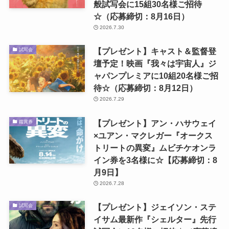
般試写会に15組30名様ご招待
☆（応募締切：8月16日）
2026.7.30
【プレゼント】キャスト＆監督登
試写会
壇予定！映画『我々は宇宙人』ジ
ャパンプレミアに10組20名様ご招
待☆（応募締切：8月12日）
2026.7.29
【プレゼント】アン・ハサウェイ
鑑賞券
×ユアン・マクレガー『オークス
トリートの異変』ムビチケオンラ
イン券を3名様に☆【応募締切：8
月9日】
2026.7.28
【プレゼント】ジェイソン・ステ
試写会
イサム最新作『シェルター』先行