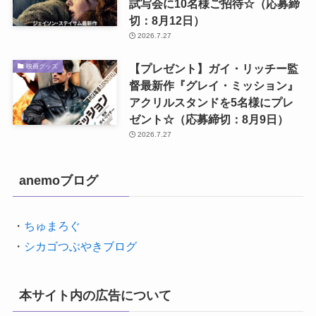
試写会に10名様ご招待☆（応募締
切：8月12日）
2026.7.27
【プレゼント】ガイ・リッチー監
映画グッズ
督最新作『グレイ・ミッション』
アクリルスタンドを5名様にプレ
ゼント☆（応募締切：8月9日）
2026.7.27
anemoブログ
・
ちゅまろぐ
・
シカゴつぶやきブログ
本サイト内の広告について