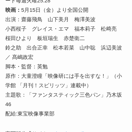
ート毎週火曜25:28
映画：
5月15日（金）より全国公開
出演：齋藤飛鳥 山下美月 梅澤美波
小西桜子 グレイス・エマ 福本莉子 松﨑亮
桜田ひより 板垣瑞生 赤楚衛二
鈴之助 出合正幸 松本若菜 山中聡 浜辺美波
／ 髙嶋政宏
脚本・監督：英勉
原作：大童澄瞳「映像研には手を出すな！」（小
学館 「月刊！スピリッツ」連載中）
主題歌：「ファンタスティック三色パン」乃木坂
46
配給:東宝映像事業部