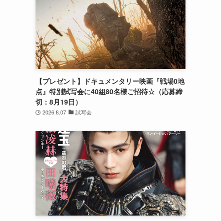
【プレゼント】ドキュメンタリー映画『戦場0地
点』特別試写会に40組80名様ご招待☆（応募締
切：8月19日）
2026.8.07
試写会