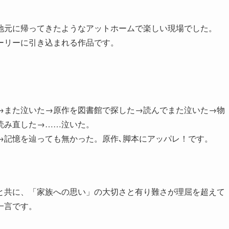
地元に帰ってきたようなアットホームで楽しい現場でした。
ーリーに引き込まれる作品です。
→また泣いた→原作を図書館で探した→読んでまた泣いた→物
読み直した→……泣いた。
→記憶を辿っても無かった。原作､脚本にアッパレ！です。
と共に、「家族への思い」の大切さと有り難さが理屈を超えて
一言です。