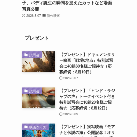
子、バディ誕生の瞬間を捉えたカットなど場面
写真公開
2026.8.07
新作映画
プレゼント
【プレゼント】ドキュメンタリ
試写会
ー映画『戦場0地点』特別試写
会に40組80名様ご招待☆（応
募締切：8月19日）
2026.8.07
【プレゼント】『ヒンド・ラジ
試写会
ャブの声』トークイベント付き
特別試写会に10組20名様ご招
待☆（応募締切：8月12日）
2026.8.05
【プレゼント】実写映画『モア
映画グッズ
ナと伝説の海』公開記念！オリ