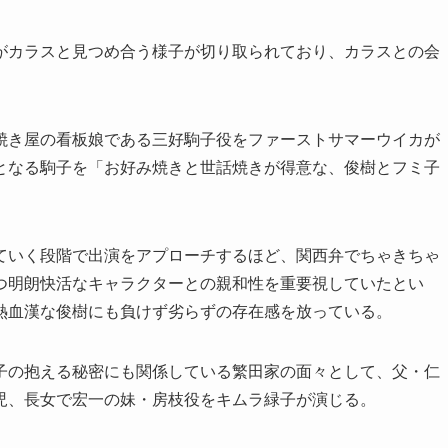
がカラスと見つめ合う様子が切り取られており、カラスとの会
焼き屋の看板娘である三好駒子役をファーストサマーウイカが
となる駒子を「お好み焼きと世話焼きが得意な、俊樹とフミ子
ていく段階で出演をアプローチするほど、関西弁でちゃきちゃ
つ明朗快活なキャラクターとの親和性を重要視していたとい
熱血漢な俊樹にも負けず劣らずの存在感を放っている。
子の抱える秘密にも関係している繁田家の面々として、父・仁
児、長女で宏一の妹・房枝役をキムラ緑子が演じる。