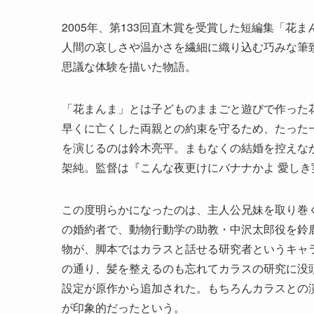
2005年、第133回直木賞を受賞した短編集「
人間の哀しさや温かさを繊細に織り込む巧みな筆
思議な体験を描いた物語。
「花まんま」とは子どものままごと遊びで作った
早くに亡くした両親との約束を守るため、たった
を演じるのは鈴木亮平。まもなくの結婚を控えな
架純。監督は『こんな夜更けにバナナかよ 愛し
この度明らかになったのは、主人公兄妹を取り巻
の婚約者で、動物行動学の助教・中沢太郎役を鈴
物が、脚本ではカラスと話せる研究者というキャ
の通り、髪を整えるのも忘れてカラスの研究に没
設定が原作から追加された。もちろんカラスとの
が印象的だったという。