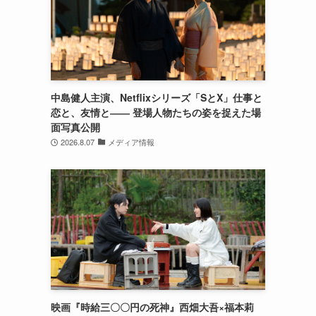
中島健人主演、Netflixシリーズ「SとX」仕事と
恋と、友情と―― 登場人物たちの姿を捉えた場
面写真公開
2026.8.07
メディア情報
映画『時給三〇〇円の死神』西畑大吾×福本莉