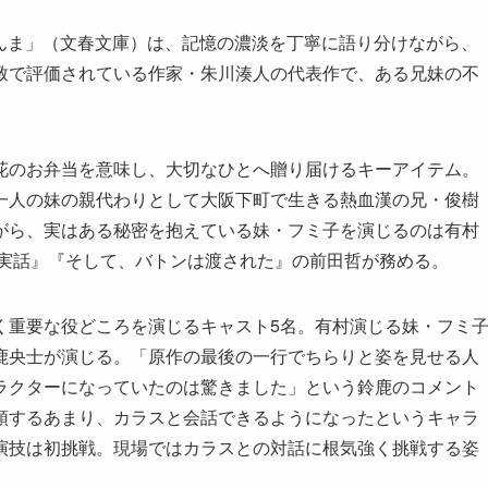
花まんま」（文春文庫）は、記憶の濃淡を丁寧に語り分けながら、
致で評価されている作家・朱川湊人の代表作で、ある兄妹の不
花のお弁当を意味し、大切なひとへ贈り届けるキーアイテム。
一人の妹の親代わりとして大阪下町で生きる熱血漢の兄・俊樹
がら、実はある秘密を抱えている妹・フミ子を演じるのは有村
き実話』『そして、バトンは渡された』の前田哲が務める。
く重要な役どころを演じるキャスト5名。有村演じる妹・フミ
鹿央士が演じる。「原作の最後の一行でちらりと姿を見せる人
ラクターになっていたのは驚きました」という鈴鹿のコメント
頭するあまり、カラスと会話できるようになったというキャラ
演技は初挑戦。現場ではカラスとの対話に根気強く挑戦する姿