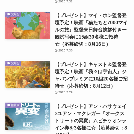
2026.7.31
【プレゼント】マイ・ホン監督登
試写会
壇予定！映画『猫たちと7000マイ
ルの旅』監督来日舞台挨拶付き一
般試写会に15組30名様ご招待
☆（応募締切：8月16日）
2026.7.30
【プレゼント】キャスト＆監督登
試写会
壇予定！映画『我々は宇宙人』ジ
ャパンプレミアに10組20名様ご招
待☆（応募締切：8月12日）
2026.7.29
【プレゼント】アン・ハサウェイ
鑑賞券
×ユアン・マクレガー『オークス
トリートの異変』ムビチケオンラ
イン券を3名様に☆【応募締切：8