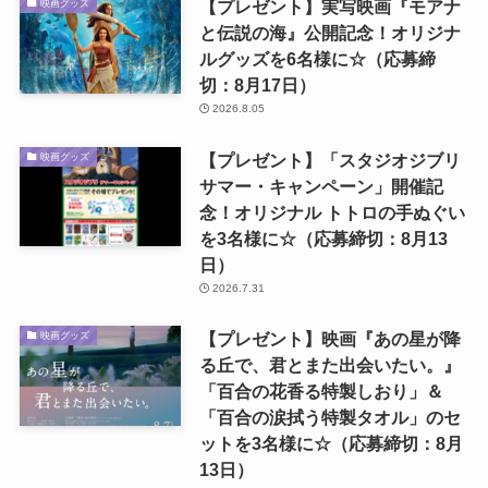
【プレゼント】実写映画『モアナ
映画グッズ
と伝説の海』公開記念！オリジナ
ルグッズを6名様に☆（応募締
切：8月17日）
2026.8.05
【プレゼント】「スタジオジブリ
映画グッズ
サマー・キャンペーン」開催記
念！オリジナル トトロの手ぬぐい
を3名様に☆（応募締切：8月13
日）
2026.7.31
【プレゼント】映画『あの星が降
映画グッズ
る丘で、君とまた出会いたい。』
「百合の花香る特製しおり」＆
「百合の涙拭う特製タオル」のセ
ットを3名様に☆（応募締切：8月
13日）