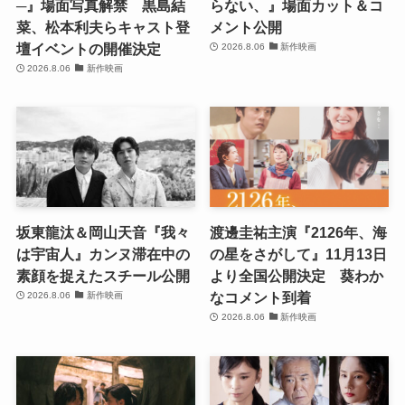
─』場面写真解禁 黒島結
らない、』場面カット＆コ
菜、松本利夫らキャスト登
メント公開
壇イベントの開催決定
2026.8.06
新作映画
2026.8.06
新作映画
坂東龍汰＆岡山天音『我々
渡邊圭祐主演『2126年、海
は宇宙人』カンヌ滞在中の
の星をさがして』11月13日
素顔を捉えたスチール公開
より全国公開決定 葵わか
なコメント到着
2026.8.06
新作映画
2026.8.06
新作映画