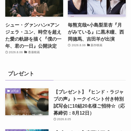
シュー・グァンハン×アン
毎熊克哉×小島梨里杏『月
ジェラ・ユン、時空を超え
がみている』に黒木瞳、西
た愛の軌跡を描く『僕の一
岡德馬、吉田羊が出演
年、君の一日』公開決定
2026.8.06
新作映画
2026.8.06
香港映画
プレゼント
【プレゼント】『ヒンド・ラジャ
試写会
ブの声』トークイベント付き特別
試写会に10組20名様ご招待☆（応
募締切：8月12日）
2026.8.05