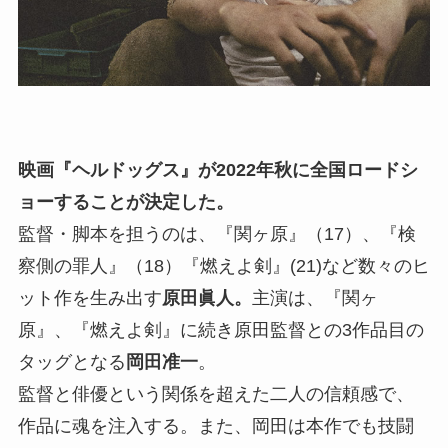
映画『ヘルドッグス』が2022年秋に全国ロードシ
ョーすることが決定した。
監督・脚本を担うのは、『関ヶ原』（17）、『検
察側の罪人』（18）『燃えよ剣』(21)など数々のヒ
ット作を生み出す
原田眞人。
主演は、『関ヶ
原』、『燃えよ剣』に続き原田監督との3作品目の
タッグとなる
岡田准一
。
監督と俳優という関係を超えた二人の信頼感で、
作品に魂を注入する。また、岡田は本作でも技闘