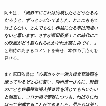
岡田は、
「
撮影中にこれは完成したらどうなるん
だろうと、ずっとシビレ
てま
した。どこにもあて
はまらない、とんでもない作品になる事は間違い
ないと思います。さすが原田監督！この時代にこ
の映画がどう観られるのかそれが楽しみです。
」
と期待の高まるコメントを寄せ、本作の手応えを
見せる。
また原田監督は
「心底カッケー潜入捜査官映画を
撮ってやるぞと心に誓い、岡田准一さんに、野獣
のごとき鉄拳極道潜入捜査官を演じてもらいたい
と熱望し、コロナ禍で苦戦しつつも、ねばりにね
ばって完成することができました。男たちは美し