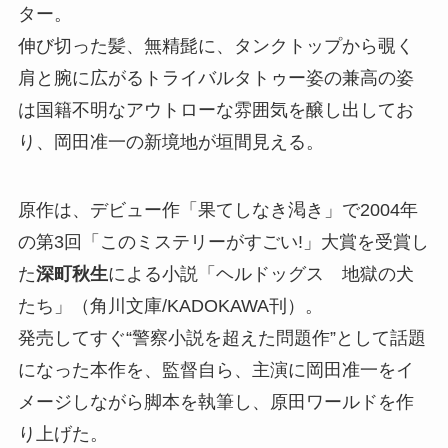
ター。
伸び切った髪、無精髭に、タンクトップから覗く
肩と腕に広がるトライバルタトゥー姿の兼高の姿
は国籍不明なアウトローな雰囲気を醸し出してお
り、岡田准一の新境地が垣間見える。
原作は、デビュー作「果てしなき渇き」で2004年
の第3回「このミステリーがすごい!」大賞を受賞し
た
深町秋生
による小説「ヘルドッグス 地獄の犬
たち」（角川文庫/KADOKAWA刊）。
発売してすぐ“警察小説を超えた問題作”として話題
になった本作を、監督自ら、主演に岡田准一をイ
メージしながら脚本を執筆し、原田ワールドを作
り上げた。