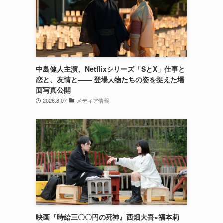
中島健人主演、Netflixシリーズ「SとX」仕事と
恋と、友情と―― 登場人物たちの姿を捉えた場
面写真公開
2026.8.07
メディア情報
映画『時給三〇〇円の死神』西畑大吾×福本莉