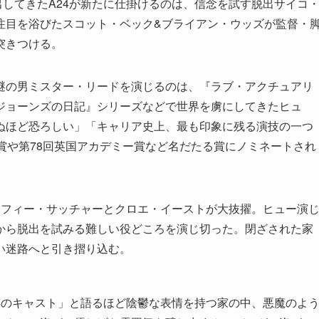
出してきたA24が新たに仕掛けるのは、信念を試す脱出サイコ
注目を浴びたスコット・ベック&ブライアン・ウッズが監督・
突きつける。
謎の男ミスター・リードを演じるのは、『ラブ・アクチュアリ
ジョーンズの日記』シリーズなどで世界を虜にしてきたヒュ
ぬほど恐ろしい」「キャリア史上、最も印象に残る演技の一つ
賞や第78回英国アカデミー賞など名だたる賞にノミネートされ
ソフィー・サッチャーとクロエ・イーストが大抜擢。ヒュー演
から脱出を試みる難しい役どころを演じ切った。閉ざされた家
い迷路へと引き摺り込む。
4のキャスト」と語るほど陰鬱な表情を持つ家の中、悪魔のよ