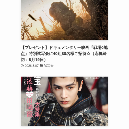
、
【プレゼント】ドキュメンタリー映画『戦場0地
点』特別試写会に40組80名様ご招待☆（応募締
切：8月19日）
2026.8.07
試写会