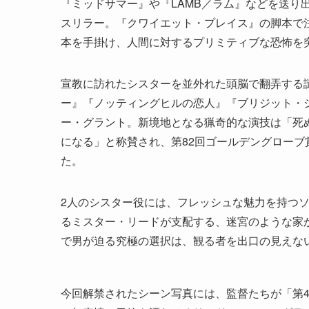
『ミッドサマー』や『LAMB／ラム』などを送り
スリラー。『クワイエット・プレイス』の脚本で
本を手掛け、人間に対するプリミティブな恐怖を
宣教に訪れたシスターを並外れた頭脳で翻弄する
ー』『ノッティングヒルの恋人』『ブリジット・
ー・グラント。新境地となる猟奇的な演技は「死
になる」と称賛され、第82回ゴールデングローブ
た。
2人のシスター役には、フレッシュな魅力を持つ
るミスター・リードが支配する、迷宮のような家
で男が迫る究極の選択は、観る者を出口の見えな
今回解禁されたシーン写真には、監督たちが「第