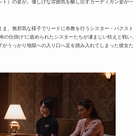
ント）の姿が。優しげな雰囲気を醸し出すカーディガン姿が一
まま、無邪気な様子でリードに布教を行うシスター・バクスト
怖の仕掛け“に嵌められたシスターたちが凄まじい怯えと戦い
ずがうっかり地獄への入り口へ足を踏み入れてしまった彼女た