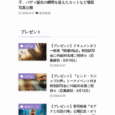
子、バディ誕生の瞬間を捉えたカットなど場面
写真公開
2026.8.07
新作映画
プレゼント
【プレゼント】ドキュメンタリ
試写会
ー映画『戦場0地点』特別試写
会に40組80名様ご招待☆（応
募締切：8月19日）
2026.8.07
【プレゼント】『ヒンド・ラジ
試写会
ャブの声』トークイベント付き
特別試写会に10組20名様ご招
待☆（応募締切：8月12日）
2026.8.05
【プレゼント】実写映画『モア
映画グッズ
ナと伝説の海』公開記念！オリ