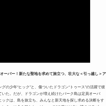
員オーバー！新たな聖地を求めて旅立つ、壮大な＜引っ越し＞ア
グの少年“ヒック”と、傷ついたドラゴン“トゥース”の活躍で彼
ていた。だが、ドラゴンが増え続けたバーク島は定員オーバ
ヒックは、島を旅立ち、みんなと新天地を探し求める決断をす