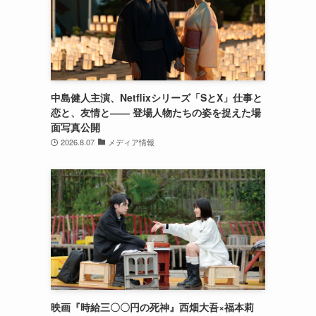
さ
中島健人主演、Netflixシリーズ「SとX」仕事と
恋と、友情と―― 登場人物たちの姿を捉えた場
面写真公開
2026.8.07
メディア情報
映画『時給三〇〇円の死神』西畑大吾×福本莉