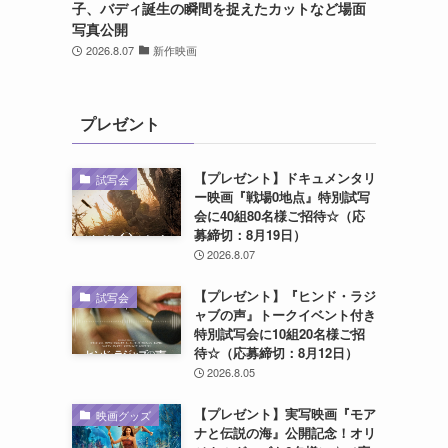
子、バディ誕生の瞬間を捉えたカットなど場面
写真公開
2026.8.07
新作映画
プレゼント
【プレゼント】ドキュメンタリ
試写会
ー映画『戦場0地点』特別試写
会に40組80名様ご招待☆（応
募締切：8月19日）
2026.8.07
【プレゼント】『ヒンド・ラジ
試写会
ャブの声』トークイベント付き
特別試写会に10組20名様ご招
待☆（応募締切：8月12日）
2026.8.05
【プレゼント】実写映画『モア
映画グッズ
ナと伝説の海』公開記念！オリ