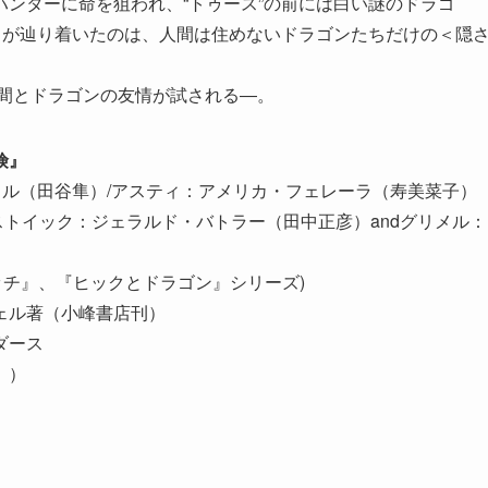
ンターに命を狙われ、“トゥース”の前には白い謎のドラゴ
らが辿り着いたのは、人間は住めないドラゴンたちだけの＜隠
人間とドラゴンの友情が試される―。
険』
ェル（田谷隼）/アスティ：アメリカ・フェレーラ（寿美菜子）
ストイック：ジェラルド・バトラー（田中正彦）andグリメル：
ッチ』、『ヒックとドラゴン』シリーズ)
ェル著（小峰書店刊）
ダース
』）