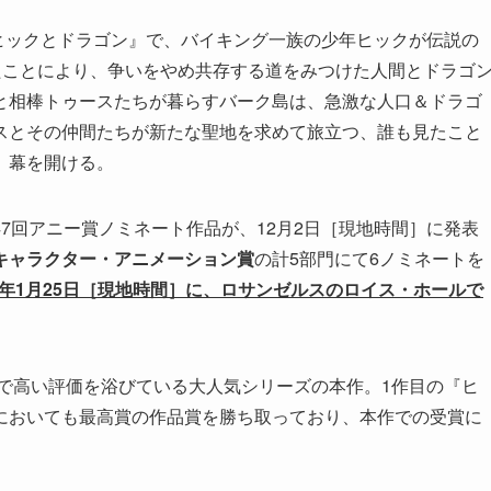
『ヒックとドラゴン』で、バイキング一族の少年ヒックが伝説の
たことにより、争いをやめ共存する道をみつけた人間とドラゴ
と相棒トゥースたちが暮らすバーク島は、急激な人口＆ドラゴ
スとその仲間たちが新たな聖地を求めて旅立つ、誰も見たこと
、幕を開ける。
7回アニー賞ノミネート作品が、12月2日［現地時間］に発表
キャラクター・アニメーション賞
の計5部門にて6ノミネートを
20年1月25日［現地時間］に、ロサンゼルスのロイス・ホールで
界中で高い評価を浴びている大人気シリーズの本作。1作目の『ヒ
においても最高賞の作品賞を勝ち取っており、本作での受賞に