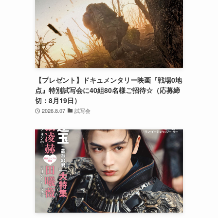
メ
【プレゼント】ドキュメンタリー映画『戦場0地
点』特別試写会に40組80名様ご招待☆（応募締
切：8月19日）
2026.8.07
試写会