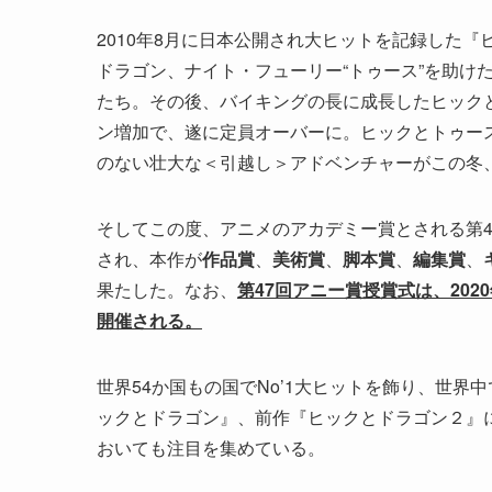
2010年8月に日本公開され大ヒットを記録した
ドラゴン、ナイト・フューリー“トゥース”を助け
たち。その後、バイキングの長に成長したヒック
ン増加で、遂に定員オーバーに。ヒックとトゥー
のない壮大な＜引越し＞アドベンチャーがこの冬
そしてこの度、アニメのアカデミー賞とされる第4
され、本作が
作品賞
、
美術賞
、
脚本賞
、
編集賞
、
果たした。なお、
第47回アニー賞授賞式は、20
開催される。
世界54か国もの国でNo’1大ヒットを飾り、世
ックとドラゴン』、前作『ヒックとドラゴン２』
おいても注目を集めている。