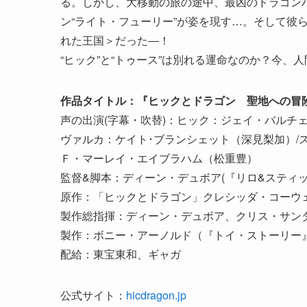
る。しかし、大移動の旅の途中、最凶のドラゴンハ
ン“ライト・フューリー”が姿を現す…。そして彼
れた王国＞だった―！
“ヒック”と“トゥース”は別れる運命なのか？今、
作品タイトル：『ヒックとドラゴン 聖地への冒
声の出演(字幕・吹替)：ヒック：ジェイ・バルチ
ヴァルカ：ケイト･ブランシェット（深見梨加）/
Ｆ・マーレイ・エイブラハム（松重豊）
監督&脚本：ディーン・デュボア(『リロ&スティ
原作：「ヒックとドラゴン」クレシッダ・コーウ
製作総指揮：ディーン・デュボア、クリス・サン
製作：ボニー・アーノルド（『トイ・ストーリー
配給：東宝東和、ギャガ
公式サイト：
hicdragon.jp