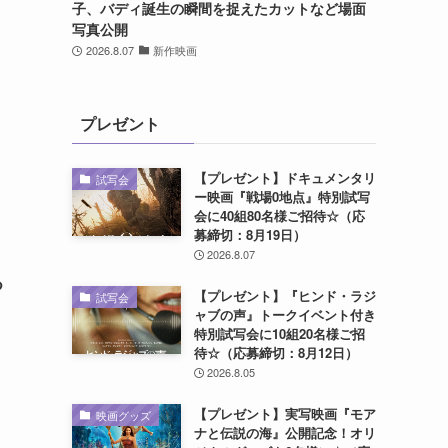
子、バディ誕生の瞬間を捉えたカットなど場面
写真公開
2026.8.07
新作映画
プレゼント
【プレゼント】ドキュメンタリ
試写会
ー映画『戦場0地点』特別試写
会に40組80名様ご招待☆（応
募締切：8月19日）
2026.8.07
つ
【プレゼント】『ヒンド・ラジ
試写会
ャブの声』トークイベント付き
特別試写会に10組20名様ご招
待☆（応募締切：8月12日）
2026.8.05
【プレゼント】実写映画『モア
映画グッズ
ナと伝説の海』公開記念！オリ