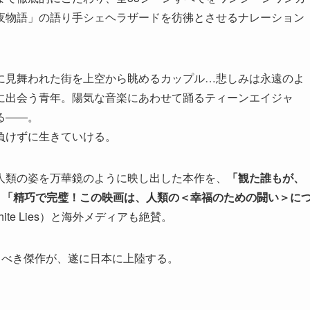
夜物語」の語り手シェヘラザードを彷彿とさせるナレーション
に見舞われた街を上空から眺めるカップル…悲しみは永遠のよ
に出会う青年。陽気な音楽にあわせて踊るティーンエイジャ
る――。
負けずに生きていける。
人類の姿を万華鏡のように映し出した本作を、
「観た誰もが、
、
「精巧で完璧！この映画は、人類の＜幸福のための闘い＞に
e White Lies）と海外メディアも絶賛。
るべき傑作が、遂に日本に上陸する。