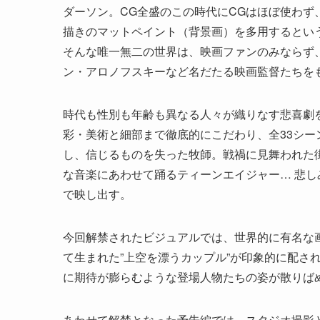
ダーソン。CG全盛のこの時代にCGはほぼ使わ
描きのマットペイント（背景画）を多用するとい
そんな唯一無二の世界は、映画ファンのみならず
ン・アロノフスキーなど名だたる映画監督たちを
時代も性別も年齢も異なる人々が織りなす悲喜劇
彩・美術と細部まで徹底的にこだわり、全33シ
し、信じるものを失った牧師。戦禍に見舞われた
な音楽にあわせて踊るティーンエイジャー… 悲
で映し出す。
今回解禁されたビジュアルでは、世界的に有名な
て生まれた”上空を漂うカップル”が印象的に配さ
に期待が膨らむような登場人物たちの姿が散りば
あわせて解禁となった予告編では、スタジオ撮影