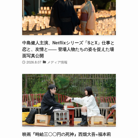
中島健人主演、Netflixシリーズ「SとX」仕事と
恋と、友情と―― 登場人物たちの姿を捉えた場
面写真公開
2026.8.07
メディア情報
映画『時給三〇〇円の死神』西畑大吾×福本莉