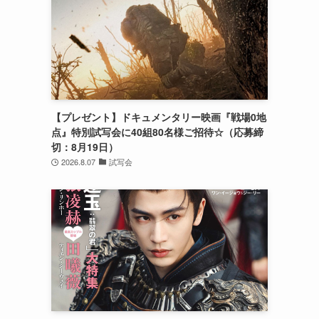
【プレゼント】ドキュメンタリー映画『戦場0地
点』特別試写会に40組80名様ご招待☆（応募締
切：8月19日）
2026.8.07
試写会