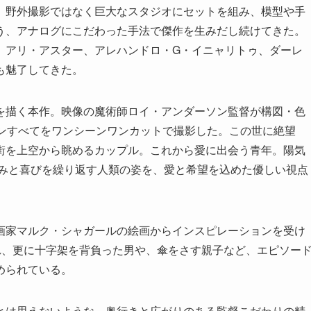
ず、野外撮影ではなく巨大なスタジオにセットを組み、模型や手
う、アナログにこだわった手法で傑作を生みだし続けてきた。
、アリ・アスター、アレハンドロ・G・イニャリトゥ、ダーレ
も魅了してきた。
を描く本作。映像の魔術師ロイ・アンダーソン監督が構図・色
ーンすべてをワンシーンワンカットで撮影した。この世に絶望
街を上空から眺めるカップル。これから愛に出会う青年。陽気
しみと喜びを繰り返す人類の姿を、愛と希望を込めた優しい視点
画家マルク・シャガールの絵画からインスピレーションを受け
れ、更に十字架を背負った男や、傘をさす親子など、エピソー
められている。
とは思えないような、奥行きと広がりのある監督こだわりの精