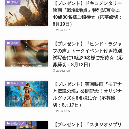
【プレゼント】ドキュメンタリー
試写会
映画『戦場0地点』特別試写会に
40組80名様ご招待☆（応募締切：
8月19日）
2026.8.07
【プレゼント】『ヒンド・ラジャ
試写会
ブの声』トークイベント付き特別
試写会に10組20名様ご招待☆（応
募締切：8月12日）
2026.8.05
【プレゼント】実写映画『モアナ
映画グッズ
と伝説の海』公開記念！オリジナ
ルグッズを6名様に☆（応募締
切：8月17日）
2026.8.05
【プレゼント】「スタジオジブリ
映画グッズ