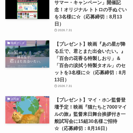
サマー・キャンペーン」開催記
念！オリジナル トトロの手ぬぐい
を3名様に☆（応募締切：8月13
日）
2026.7.31
【プレゼント】映画『あの星が降
映画グッズ
る丘で、君とまた出会いたい。』
「百合の花香る特製しおり」＆
「百合の涙拭う特製タオル」のセ
ットを3名様に☆（応募締切：8月
13日）
2026.7.31
【プレゼント】マイ・ホン監督登
試写会
壇予定！映画『猫たちと7000マイ
ルの旅』監督来日舞台挨拶付き一
般試写会に15組30名様ご招待
☆（応募締切：8月16日）