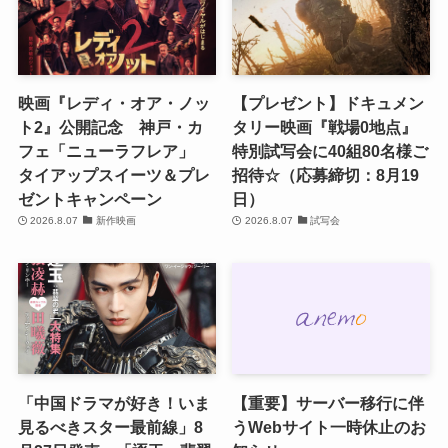
映画『レディ・オア・ノッ
【プレゼント】ドキュメン
ト2』公開記念 神戸・カ
タリー映画『戦場0地点』
フェ「ニューラフレア」
特別試写会に40組80名様ご
タイアップスイーツ＆プレ
招待☆（応募締切：8月19
ゼントキャンペーン
日）
2026.8.07
新作映画
2026.8.07
試写会
「中国ドラマが好き！いま
【重要】サーバー移行に伴
見るべきスター最前線」8
うWebサイト一時休止のお