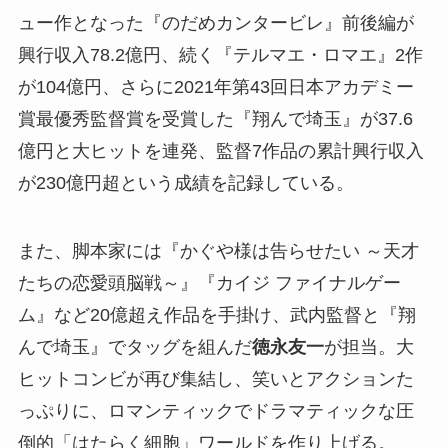
ュー作となった『のだめカンタービレ』前後編が
興行収入78.2億円、続く『テルマエ・ロマエ』2作
が104億円、さらに2021年第43回日本アカデミー
賞最優秀監督賞を受賞した『翔んで埼玉』が37.6
億円と大ヒットを連発、監督7作品の累計興行収入
が230億円超という成績を記録している。
また、脚本家には『かぐや様は告らせたい ～天才
たちの恋愛頭脳戦～』『カイジ ファイナルゲー
ム』など20億超え作品を手掛け、武内監督と『翔
んで埼玉』でタッグを組んだ
徳永友一
が担当。大
ヒットコンビが再び集結し、笑いとアクションた
っぷりに、ロマンティックでドラマティックな圧
倒的「はたらく細胞」ワールドを作り上げる。