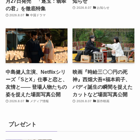
月27日発売 「逐玉：翡翠
知らせ
の君」を徹底特集
2026.8.07
お知らせ
2026.8.07
中国ドラマ
中島健人主演、Netflixシリ
映画『時給三〇〇円の死
ーズ「SとX」仕事と恋と、
神』西畑大吾×福本莉子、
友情と―― 登場人物たちの
バディ誕生の瞬間を捉えた
姿を捉えた場面写真公開
カットなど場面写真公開
2026.8.07
メディア情報
2026.8.07
新作映画
プレゼント