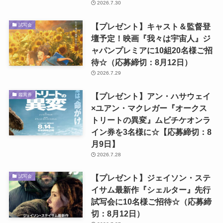
2026.7.30
【プレゼント】キャスト＆監督登
試写会
壇予定！映画『我々は宇宙人』ジ
ャパンプレミアに10組20名様ご招
待☆（応募締切：8月12日）
2026.7.29
【プレゼント】アン・ハサウェイ
鑑賞券
×ユアン・マクレガー『オークス
トリートの異変』ムビチケオンラ
イン券を3名様に☆【応募締切：8
月9日】
2026.7.28
【プレゼント】ジェイソン・ステ
試写会
イサム最新作『シェルター』先行
試写会に10名様ご招待☆（応募締
切：8月12日）