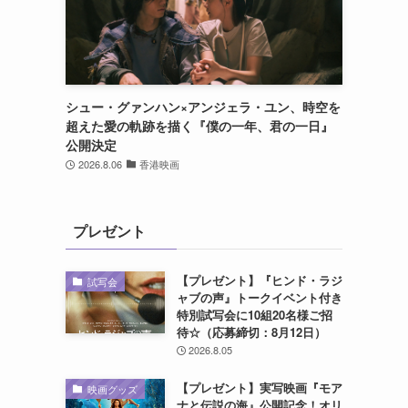
シュー・グァンハン×アンジェラ・ユン、時空を
超えた愛の軌跡を描く『僕の一年、君の一日』
公開決定
2026.8.06
香港映画
プレゼント
【プレゼント】『ヒンド・ラジ
試写会
ャブの声』トークイベント付き
特別試写会に10組20名様ご招
待☆（応募締切：8月12日）
2026.8.05
【プレゼント】実写映画『モア
映画グッズ
ナと伝説の海』公開記念！オリ