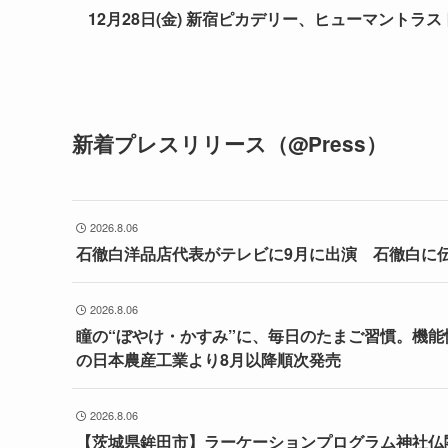
12月28日(金) 新宿ピカデリー、ヒューマント
新着プレスリリース（@Press）
2026.8.06
石徹白洋品店代表がテレビに9月に出演 石徹白に
2026.8.06
瞳の“ぼやけ・かすみ”に、毎日のたまご習慣。機
の日本農産工業より8月以降順次発売
2026.8.06
【茨城県鉾田市】ラーケーションプログラム神社仏