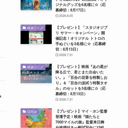
ジナルグッズを6名様に☆（応
募締切：8月17日）
2026.8.05
【プレゼント】「スタジオジブ
映画グッズ
リ サマー・キャンペーン」開
催記念！オリジナル トトロの
手ぬぐいを3名様に☆（応募締
切：8月13日）
2026.7.31
【プレゼント】映画『あの星が
映画グッズ
降る丘で、君とまた出会いた
い。』「百合の花香る特製しお
り」＆「百合の涙拭う特製タオ
ル」のセットを3名様に☆（応
募締切：8月13日）
み
2026.7.31
【プレゼント】マイ・ホン監督
試写会
登壇予定！映画『猫たちと
7000マイルの旅』監督来日舞
台挨拶付き一般試写会に15組