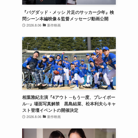
『バグダッド・メッシ 片足のサッカー少年』検
問シーン本編映像＆監督メッセージ動画公開
2026.8.06
新作映画
相葉雅紀主演『4アウト ─もう一度、プレイボー
ル─』場面写真解禁 黒島結菜、松本利夫らキャ
スト登壇イベントの開催決定
2026.8.06
新作映画
っ