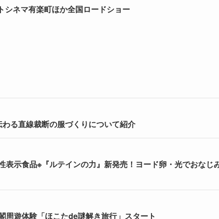
ラストシネマ有楽町ほか全国ロードショー
伝わる直線裁断の服づくりについて紹介
能性表示食品※『ルテインの力』新発売！ヨード卵・光でおなじ
閣周遊体験「ほこたde謎解き旅行」スタート