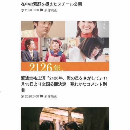
在中の素顔を捉えたスチール公開
2026.8.06
新作映画
渡邊圭祐主演『2126年、海の星をさがして』11
月13日より全国公開決定 葵わかなコメント到
着
分
2026.8.06
新作映画