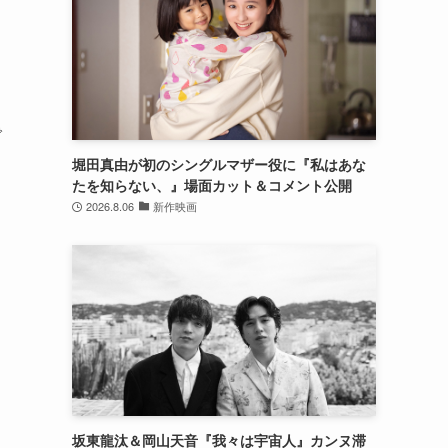
で
堀田真由が初のシングルマザー役に『私はあな
たを知らない、』場面カット＆コメント公開
2026.8.06
新作映画
坂東龍汰＆岡山天音『我々は宇宙人』カンヌ滞