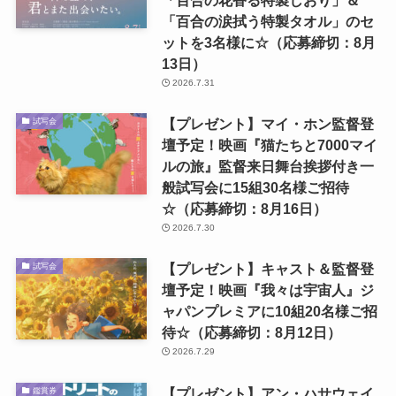
「百合の花香る特製しおり」＆
「百合の涙拭う特製タオル」のセ
ットを3名様に☆（応募締切：8月
13日）
2026.7.31
【プレゼント】マイ・ホン監督登
試写会
壇予定！映画『猫たちと7000マイ
ルの旅』監督来日舞台挨拶付き一
般試写会に15組30名様ご招待
☆（応募締切：8月16日）
2026.7.30
【プレゼント】キャスト＆監督登
試写会
壇予定！映画『我々は宇宙人』ジ
ャパンプレミアに10組20名様ご招
待☆（応募締切：8月12日）
2026.7.29
【プレゼント】アン・ハサウェイ
鑑賞券