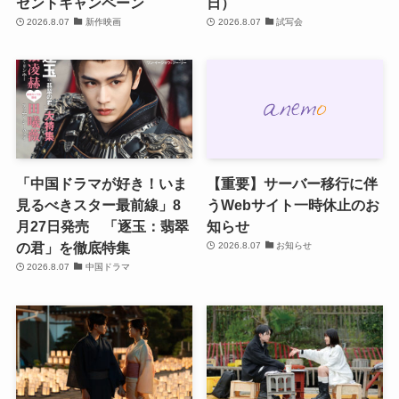
ゼントキャンペーン
日）
2026.8.07
新作映画
2026.8.07
試写会
「中国ドラマが好き！いま
【重要】サーバー移行に伴
見るべきスター最前線」8
うWebサイト一時休止のお
月27日発売 「逐玉：翡翠
知らせ
の君」を徹底特集
2026.8.07
お知らせ
2026.8.07
中国ドラマ