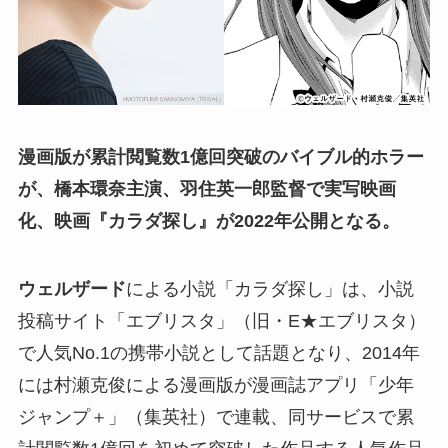
漫画版が累計閲覧数1億回突破のバイブル的ホラー
が、橋本環奈主演、羽住英一郎監督で実写映画
化、映画『カラダ探し』が2022年公開となる。
ウェルザード
による小説「カラダ探し」は、小説
投稿サイト「エブリスタ」（旧・E★エブリスタ）
で人気No.1の携帯小説として話題となり、2014年
には村瀬克俊による漫画版が漫画誌アプリ「少年
ジャンプ＋」（集英社）で連載、同サービスで累