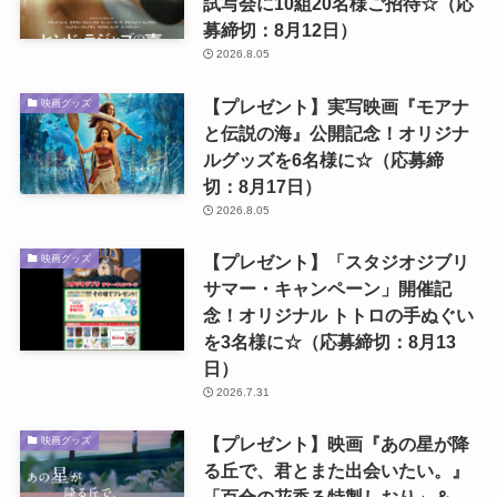
試写会に10組20名様ご招待☆（応
募締切：8月12日）
2026.8.05
【プレゼント】実写映画『モアナ
映画グッズ
と伝説の海』公開記念！オリジナ
ルグッズを6名様に☆（応募締
切：8月17日）
2026.8.05
【プレゼント】「スタジオジブリ
映画グッズ
サマー・キャンペーン」開催記
念！オリジナル トトロの手ぬぐい
を3名様に☆（応募締切：8月13
日）
2026.7.31
【プレゼント】映画『あの星が降
映画グッズ
る丘で、君とまた出会いたい。』