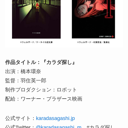
作品タイトル：『カラダ探し』
出演：橋本環奈
監督：羽住英一郎
制作プロダクション：ロボット
配給：ワーナー・ブラザース映画
公式サイト：
karadasagashi.jp
公式Twitter：
@karadasagashi_m
#カラダ探し