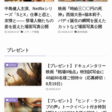
中島健人主演、Netflixシリ
映画『時給三〇〇円の死
ーズ「SとX」仕事と恋と、
神』西畑大吾×福本莉子、
友情と―― 登場人物たちの
バディ誕生の瞬間を捉えた
姿を捉えた場面写真公開
カットなど場面写真公開
2026.8.07
メディア情報
2026.8.07
新作映画
プレゼント
【プレゼント】ドキュメンタリー
試写会
映画『戦場0地点』特別試写会に
40組80名様ご招待☆（応募締切：
8月19日）
2026.8.07
【プレゼント】『ヒンド・ラジャ
試写会
ブの声』トークイベント付き特別