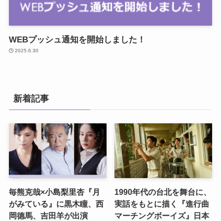
WEBプッシュ通知を開始しました！
2025.6.30
新着記事
毎熊克哉×小島梨里杏『月
1990年代の台北を舞台に、
がみている』に黒木瞳、西
実話をもとに描く『進行曲
岡德馬、吉田羊が出演
マーチングボーイズ』日本