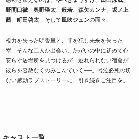
野間口徹
、
奥野瑛太
、
般若
、
森矢カンナ
、
坂ノ上
茜
、
町田啓太
、そして
風吹ジュン
の面々。
視力を失った明香里と、罪を犯し未来を失った
塁。そんな二人が出会い、たがいの中に初めて心
安らぐ居場所を見つけるが、逃れられない宿命が
彼らを容赦なくのみこんでいく──。号泣必死の切
ない感動ラブストーリーに、引き続きご注目を。
キャスト一覧