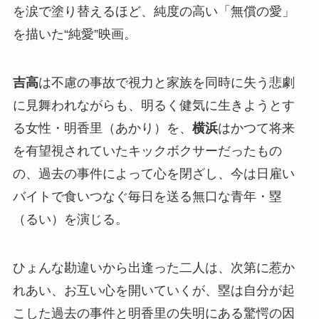
を涙で塗り替えるほど、純度の高い「無償の愛」
を描いた“純愛”映画。
吉高
は不慮の事故で視力と家族を同時に失う悲劇
に見舞われながらも、明るく健気に生きようとす
る女性・明香里（あかり）を、
横浜
はかつて将来
を有望視されていたキックボクサーだったもの
の、過去の事件によって心を閉ざし、今は日雇い
バイトで食いつなぐ毎日を送る無口な青年・塁
（るい）を演じる。
ひょんな勘違いから出逢った二人は、次第に惹か
れあい、お互い心を開いていくが、塁は自分が起
こした過去の事件と明香里の失明にある驚愕の因