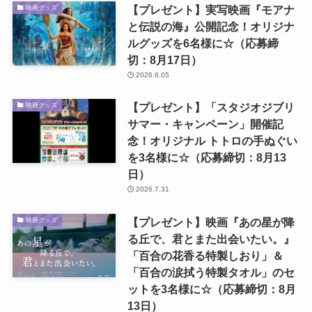
【プレゼント】実写映画『モアナ
映画グッズ
と伝説の海』公開記念！オリジナ
ルグッズを6名様に☆（応募締
切：8月17日）
2026.8.05
【プレゼント】「スタジオジブリ
映画グッズ
サマー・キャンペーン」開催記
念！オリジナル トトロの手ぬぐい
を3名様に☆（応募締切：8月13
日）
2026.7.31
【プレゼント】映画『あの星が降
映画グッズ
る丘で、君とまた出会いたい。』
「百合の花香る特製しおり」＆
「百合の涙拭う特製タオル」のセ
ットを3名様に☆（応募締切：8月
13日）