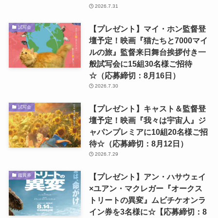
2026.7.31
【プレゼント】マイ・ホン監督登
試写会
壇予定！映画『猫たちと7000マイ
ルの旅』監督来日舞台挨拶付き一
般試写会に15組30名様ご招待
☆（応募締切：8月16日）
2026.7.30
【プレゼント】キャスト＆監督登
試写会
壇予定！映画『我々は宇宙人』ジ
ャパンプレミアに10組20名様ご招
待☆（応募締切：8月12日）
2026.7.29
【プレゼント】アン・ハサウェイ
鑑賞券
×ユアン・マクレガー『オークス
トリートの異変』ムビチケオンラ
イン券を3名様に☆【応募締切：8