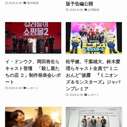
版予告編公開
2026.8.06
新作映画
2026.8.06
台湾映画
イ・ドンウク、岡田将生ら
松平健、千葉雄大、鈴木愛
キャスト登壇 「殺し屋た
理らキャスト全員で“ミニ
ちの店 ２」制作発表会レポ
おんど”披露 『ミニオン
ート
ズ＆モンスターズ』ジャパ
ンプレミア
2026.8.06
レポート
2026.8.06
レポート