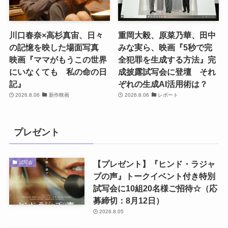
川口春奈×高杉真宙、日々
重岡大毅、原菜乃華、田中
の記憶を映した場面写真
みな実ら、映画『5秒で完
映画『ママがもうこの世界
全犯罪を生成する方法』完
にいなくても 私の命の日
成披露試写会に登壇 それ
記』
ぞれの生成AI活用術は？
2026.8.06
新作映画
2026.8.06
レポート
プレゼント
【プレゼント】『ヒンド・ラジャ
試写会
ブの声』トークイベント付き特別
試写会に10組20名様ご招待☆（応
募締切：8月12日）
2026.8.05