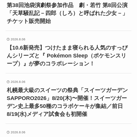
第38回池袋演劇祭参加作品 劇・若竹 第8回公演
「天草騒乱記－四郎（しろ）と呼ばれた少女－」
チケット販売開始
2026.8.06
【10.6新発売】つけたまま寝られる人気のすっぴ
んシリーズと『 Pokémon Sleep（ポケモンスリ
ープ）』が夢のコラボレーション！
2026.8.06
札幌最大級のスイーツの祭典「スイーツガーデン
SAPPORO2026」8/20(木)〜開催！スイーツガー
デン史上最多50種のコラボケーキが集結／前日
8/19(水)メディア試食会も初開催
2026.8.06