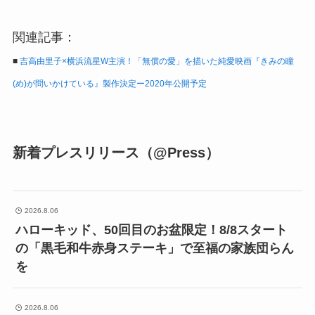
関連記事：
■
吉高由里子×横浜流星W主演！「無償の愛」を描いた純愛映画『きみの瞳
(め)が問いかけている』製作決定ー2020年公開予定
新着プレスリリース（@Press）
2026.8.06
ハローキッド、50回目のお盆限定！8/8スタート
の「黒毛和牛赤身ステーキ」で至福の家族団らん
を
2026.8.06