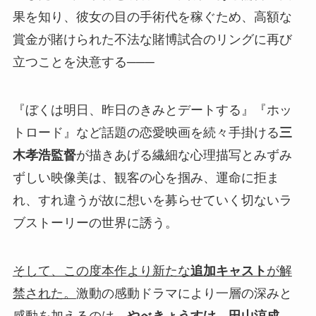
果を知り、彼女の目の手術代を稼ぐため、高額な
賞金が賭けられた不法な賭博試合のリングに再び
立つことを決意する───
『ぼくは明日、昨日のきみとデートする』『ホッ
トロード』など話題の恋愛映画を続々手掛ける
三
木孝浩監督
が描きあげる繊細な心理描写とみずみ
ずしい映像美は、観客の心を掴み、運命に拒ま
れ、すれ違うが故に想いを募らせていく切ないラ
ブストーリーの世界に誘う。
そして、この度本作より新たな
追加キャスト
が解
禁された。
激動の感動ドラマにより一層の深みと
感動を加えるのは、
やべきょうすけ
、
田山涼成
、