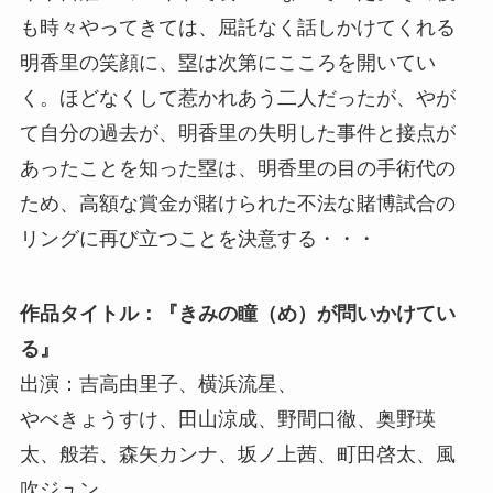
も時々やってきては、屈託なく話しかけてくれる
明香里の笑顔に、塁は次第にこころを開いてい
く。ほどなくして惹かれあう二人だったが、やが
て自分の過去が、明香里の失明した事件と接点が
あったことを知った塁は、明香里の目の手術代の
ため、高額な賞金が賭けられた不法な賭博試合の
リングに再び立つことを決意する・・・
作品タイトル：『きみの瞳（め）が問いかけてい
る』
出演：吉高由里子、横浜流星、
やべきょうすけ、田山涼成、野間口徹、奥野瑛
太、般若、森矢カンナ、坂ノ上茜、町田啓太、風
吹ジュン